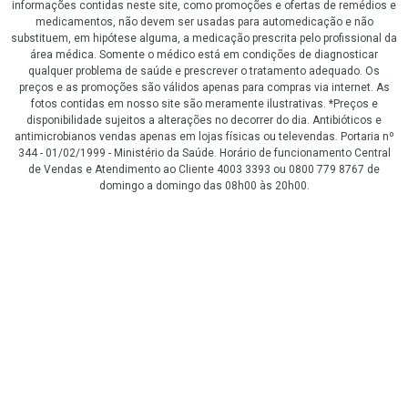
informações contidas neste site, como promoções e ofertas de remédios e
medicamentos, não devem ser usadas para automedicação e não
substituem, em hipótese alguma, a medicação prescrita pelo profissional da
área médica. Somente o médico está em condições de diagnosticar
qualquer problema de saúde e prescrever o tratamento adequado. Os
preços e as promoções são válidos apenas para compras via internet. As
fotos contidas em nosso site são meramente ilustrativas. *Preços e
disponibilidade sujeitos a alterações no decorrer do dia. Antibióticos e
antimicrobianos vendas apenas em lojas físicas ou televendas. Portaria nº
344 - 01/02/1999 - Ministério da Saúde. Horário de funcionamento Central
de Vendas e Atendimento ao Cliente 4003 3393 ou 0800 779 8767 de
domingo a domingo das 08h00 às 20h00.
LGPD Aceite os Cookies