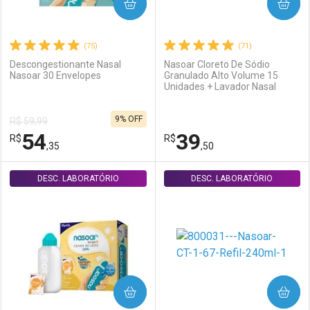
COMPRAR
COMPRAR
(75)
(71)
Descongestionante Nasal
Nasoar Cloreto De Sódio
Nasoar 30 Envelopes
Granulado Alto Volume 15
Unidades + Lavador Nasal
9% OFF
R$ 59,99
54
39
R$
R$
,35
,50
DESC. LABORATÓRIO
FECHAR
FECHAR
DESC. LABORATÓRIO
F
F
Laboratório
Por Menos
Laboratório
Por Menos
COMPRAR
COMPRAR