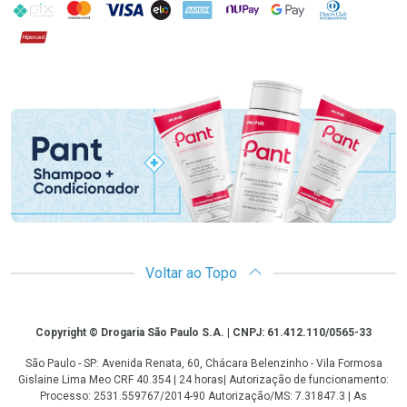
PIX
MasterCard
VISA
ELO
AMEX
NuPay
Google Pay
Diners Club
Hipercard
Promoção em Destaque
Voltar ao Topo
Copyright
Copyright © Drogaria São Paulo S.A. | CNPJ: 61.412.110/0565-33
São Paulo - SP: Avenida Renata, 60, Chácara Belenzinho - Vila Formosa
Gislaine Lima Meo CRF 40.354 | 24 horas| Autorização de funcionamento:
Processo: 2531.559767/2014-90 Autorização/MS: 7.31847.3 | As