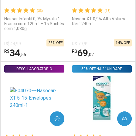
(33)
(13)
Nasoar Infantil 0,9% Myralis 1
Nasoar XT 0,9% Alto Volume
Frasco com 120mL+ 15 Sachês
Refil 240ml
com 1,080g
Ativar Desconto
Ativar Desconto
23% OFF
14% OFF
R$ 44,99
R$ 79,99
Comprar sem Desconto
Comprar sem Desconto
34
69
R$
Comprar sem Desconto
R$
Comprar sem Desconto
Por R$ 54,35/cada
Por R$ 39,50/cada
,55
,02
Por R$ 54,35/cada
Por R$ 39,50/cada
DESC. LABORATÓRIO
FECHAR
FECHAR
50% OFF NA 2° UNIDADE
F
F
Laboratório
Por Menos
Laboratório
Por Menos
COMPRAR
COMPRAR