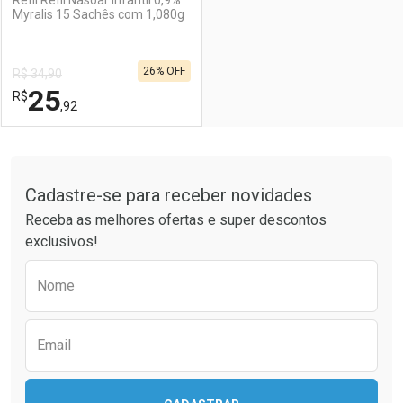
Refil Refil Nasoar Infantil 0,9%
Myralis 15 Sachês com 1,080g
Ativar Desconto
Ativar Desconto
26% OFF
R$ 34,90
Comprar sem Desconto
Comprar sem Desconto
25
R$
Comprar sem Desconto
Comprar sem Desconto
Por R$ 75,99/cada
Por R$ 38,51/cada
,92
Por R$ 75,99/cada
Por R$ 38,51/cada
FECHAR
FECHAR
Tudo sobre a Drogaria São Paulo
Cadastre-se para receber novidades
Laboratório
Por Menos
Receba as melhores ofertas e super descontos
exclusivos!
Preencha o formulário abaixo para receber 
Nome
Email