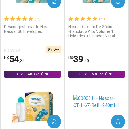
COMPRAR
COMPRAR
(75)
(71)
Descongestionante Nasal
Nasoar Cloreto De Sódio
Nasoar 30 Envelopes
Granulado Alto Volume 15
Unidades + Lavador Nasal
9% OFF
R$ 59,99
54
39
R$
R$
,35
,50
DESC. LABORATÓRIO
FECHAR
FECHAR
DESC. LABORATÓRIO
F
F
Laboratório
Por Menos
Laboratório
Por Menos
COMPRAR
COMPRAR