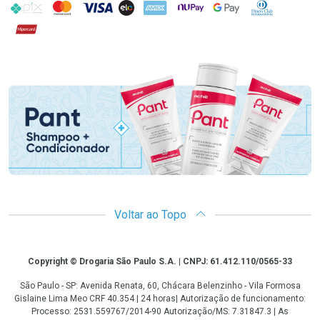
PIX
MasterCard
VISA
ELO
AMEX
NuPay
Google Pay
Diners Club
Hipercard
Promoção em Destaque
Voltar ao Topo
Copyright
Copyright © Drogaria São Paulo S.A. | CNPJ: 61.412.110/0565-33
São Paulo - SP: Avenida Renata, 60, Chácara Belenzinho - Vila Formosa
Gislaine Lima Meo CRF 40.354 | 24 horas| Autorização de funcionamento:
Processo: 2531.559767/2014-90 Autorização/MS: 7.31847.3 | As