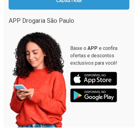
CADASTRAR
Ativar Desconto
Comprar sem Desconto
APP Drogaria São Paulo
Comprar sem Desconto
Por R$ 25,92/cada
Por R$ 25,92/cada
Baixe o
APP
e confira
ofertas e descontos
exclusivos para você!