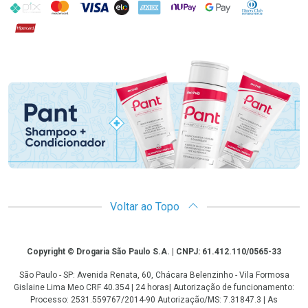
PIX
MasterCard
VISA
ELO
AMEX
NuPay
Google Pay
Diners Club
Hipercard
Promoção em Destaque
Voltar ao Topo
Copyright
Copyright © Drogaria São Paulo S.A. | CNPJ: 61.412.110/0565-33
São Paulo - SP: Avenida Renata, 60, Chácara Belenzinho - Vila Formosa
Gislaine Lima Meo CRF 40.354 | 24 horas| Autorização de funcionamento:
Processo: 2531.559767/2014-90 Autorização/MS: 7.31847.3 | As