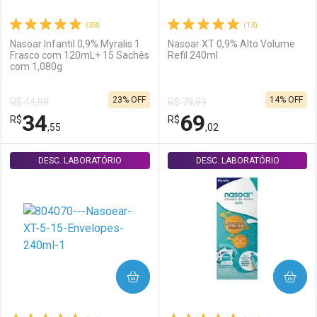
(33)
(13)
Nasoar Infantil 0,9% Myralis 1
Nasoar XT 0,9% Alto Volume
Frasco com 120mL+ 15 Sachês
Refil 240ml
com 1,080g
Ativar Desconto
Ativar Desconto
23% OFF
14% OFF
R$ 44,99
R$ 79,99
Comprar sem Desconto
Comprar sem Desconto
34
69
R$
Comprar sem Desconto
R$
Comprar sem Desconto
Por R$ 54,35/cada
Por R$ 39,50/cada
,55
,02
Por R$ 54,35/cada
Por R$ 39,50/cada
DESC. LABORATÓRIO
FECHAR
FECHAR
DESC. LABORATÓRIO
F
F
Laboratório
Por Menos
Laboratório
Por Menos
COMPRAR
COMPRAR