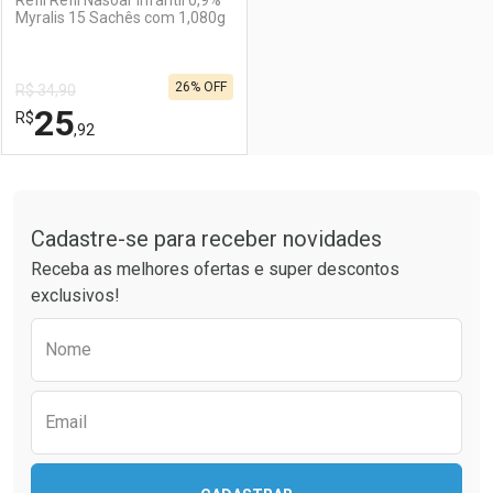
Refil Refil Nasoar Infantil 0,9%
Myralis 15 Sachês com 1,080g
Ativar Desconto
Ativar Desconto
26% OFF
R$ 34,90
Comprar sem Desconto
Comprar sem Desconto
25
R$
Comprar sem Desconto
Comprar sem Desconto
Por R$ 75,99/cada
Por R$ 38,51/cada
,92
Por R$ 75,99/cada
Por R$ 38,51/cada
FECHAR
FECHAR
Tudo sobre a Drogaria São Paulo
Cadastre-se para receber novidades
Laboratório
Por Menos
Receba as melhores ofertas e super descontos
exclusivos!
Preencha o formulário abaixo para receber 
Nome
Email