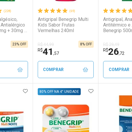
(228)
(69)
algésico,
Antigripal Benegrip Multi
Antigripal, An
 Antialérgico
Kids Sabor Frutas
Antitérmico e 
0mg + 30mg +
Vermelhas 240ml
Benegrip 500
rimidos
2mg 12 Comp
Revestidos
23% OFF
8% OFF
R$ 44,99
R$ 29,49
41
26
R$
R$
,57
,72
COMPRAR
COMPRAR
FAVORITOS
ADICIONAR AOS FAVORITOS
ADICIONAR AOS 
FECHAR
FECHAR
FECHAR
FECHAR
80% OFF NA 4° UNIDADE
rio
os
Laboratório
Por Menos
Laborató
Por Men