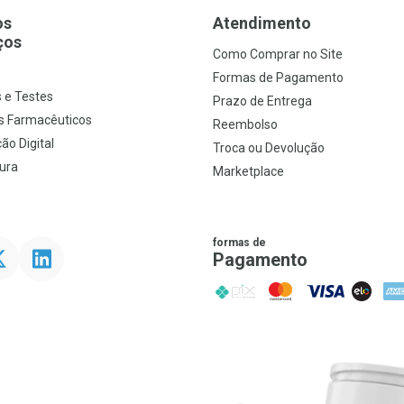
os
Atendimento
ços
Como Comprar no Site
s
Formas de Pagamento
 e Testes
Prazo de Entrega
s Farmacêuticos
Reembolso
ão Digital
Troca ou Devolução
ura
Marketplace
formas de
ter
Linkedin
Pagamento
PIX
MasterCard
VISA
ELO
AME