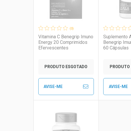
(0)
Vitamina C Benegrip Imuno
Suplemento A
Energy 20 Comprimidos
Benegrip Im
Efervescentes
60 Cápsulas
Ativar Desconto
Ativar Des
PRODUTO ESGOTADO
PRODUTO 
Comprar sem Desconto
Comprar sem Desconto
Comprar s
Comprar s
AVISE-ME
AVISE-ME
Por R$ 41,57/cada
Por R$ 41,57/cada
Por R$ 41,5
Por R$ 41,5
FECHAR
FECHAR
Laboratório
Por Menos
Laborató
Por Men