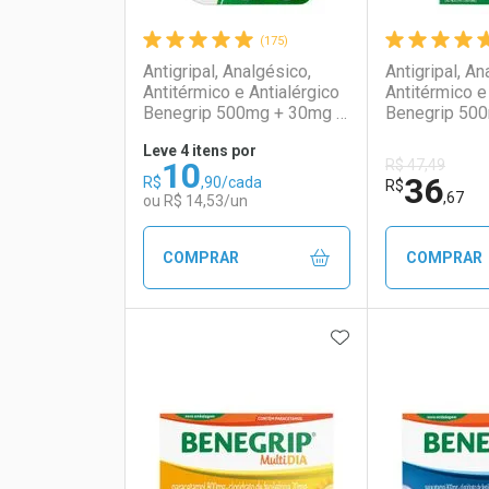
(175)
Antigripal, Analgésico,
Antigripal, An
Antitérmico e Antialérgico
Antitérmico e
Benegrip 500mg + 30mg +
Benegrip 50
2mg 6 Comprimidos
2mg 20 Comp
Leve 4 itens por
Revestidos
Revestidos
10
R$ 47,49
36
R$
,90/cada
R$
,67
ou R$ 14,53/un
COMPRAR
COMPRAR
ADICIONAR AOS 
FECHAR
FECHAR
Laboratório
Por Menos
Laborató
Por Men