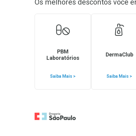
Os melhores descontos você e
PBM
DermaClub
Laboratórios
Saiba Mais >
Saiba Mais >
Ir para a Home