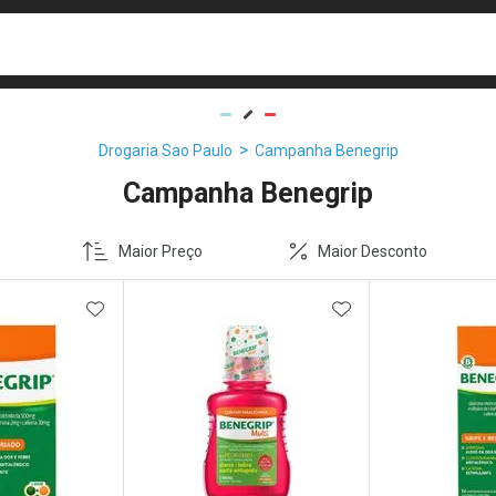
busca
isa?
Drogaria Sao Paulo
Campanha Benegrip
Campanha Benegrip
Maior Preço
Maior Desconto
FAVORITOS
ADICIONAR AOS FAVORITOS
ADICIONAR AOS 