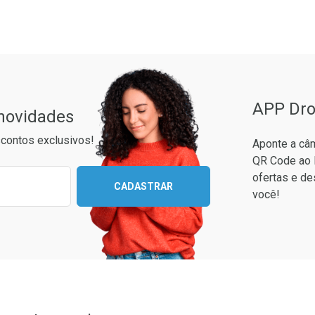
ão Paulo
APP Dro
 novidades
contos exclusivos!
Aponte a câm
QR Code ao 
ixo para receber as melhores ofertas:
ofertas e de
CADASTRAR
você!