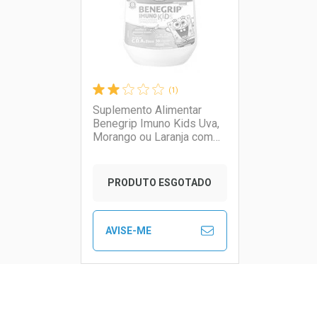
(1)
Suplemento Alimentar
Benegrip Imuno Kids Uva,
Morango ou Laranja com
Mel 30 Comprimidos
Mastigáveis
PRODUTO ESGOTADO
AVISE-ME
Ver Desconto Convênio
Ver Descon
FECHAR
FECHAR