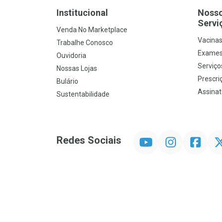
Institucional
Noss
Servi
Venda No Marketplace
Vacina
Trabalhe Conosco
Exames
Ouvidoria
Serviço
Nossas Lojas
Prescriç
Bulário
Assinat
Sustentabilidade
YouTube
Instagram
Facebook
Twit
Redes Sociais
Promoção em Destaque