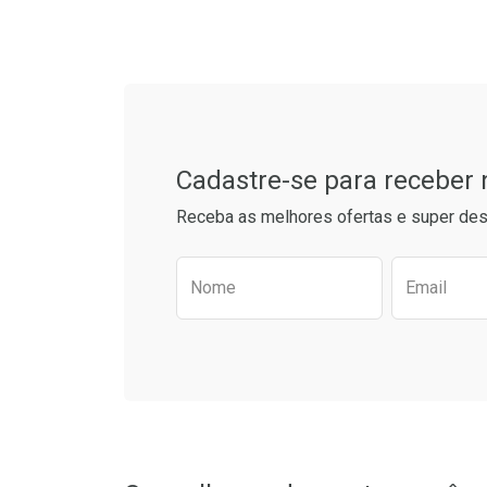
Laboratório
Por Menos
Tudo sobre a Drogaria S
Cadastre-se para receber
Receba as melhores ofertas e super des
Preencha o formulário aba
Nome
Email
Ver Desconto Convênio