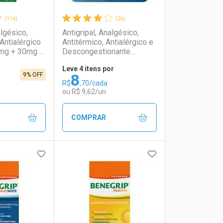
(116)
(26)
algésico,
Antigripal, Analgésico,
Antialérgico
Antitérmico, Antialérgico e
mg + 30mg +
Descongestionante
rimidos
Benegrip Multi Noite
Leve 4 itens por
800mg + 20mg + 4mg 4
8
9% OFF
Comprimidos
R$
,70/cada
ou R$ 9,62/un
COMPRAR
FAVORITOS
ADICIONAR AOS FAVORITOS
ADICIONAR AOS 
FECHAR
FECHAR
FECHAR
FECHAR
rio
os
Laboratório
Por Menos