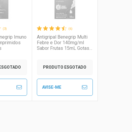
(3)
(6)
negrip Imuno
Antigripal Benegrip Multi
mprimidos
Febre e Dor 140mg/ml
s
Sabor Frutas 15mL Gotas
Pediátrico
onto
Ativar Desconto
ESGOTADO
PRODUTO ESGOTADO
m Desconto
m Desconto
Comprar sem Desconto
Comprar sem Desconto
AVISE-ME
2/cada
2/cada
Por R$ 26,72/cada
Por R$ 26,72/cada
FECHAR
FECHAR
FECHAR
FECHAR
rio
os
Laboratório
Por Menos