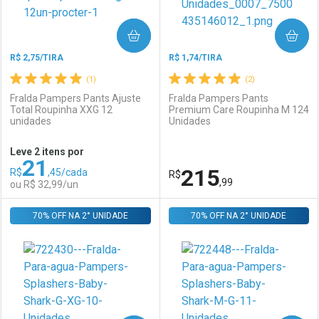
COMPRAR
COMPRAR
R$ 2,75/TIRA
R$ 1,74/TIRA
(1)
(2)
Fralda Pampers Pants Ajuste
Fralda Pampers Pants
Total Roupinha XXG 12
Premium Care Roupinha M 124
unidades
Unidades
Ativar Desconto
Ativar Desconto
Leve 2 itens por
21
Comprar sem Desconto
Comprar sem Desconto
215
R$
,45/cada
Comprar sem Desconto
R$
Comprar sem Desconto
Por R$ 57,99/cada
Por R$ 32,99/cada
,99
ou R$ 32,99/un
Por R$ 57,99/cada
Por R$ 32,99/cada
70% OFF NA 2° UNIDADE
FECHAR
FECHAR
70% OFF NA 2° UNIDADE
F
F
Laboratório
Por Menos
Laboratório
Por Menos