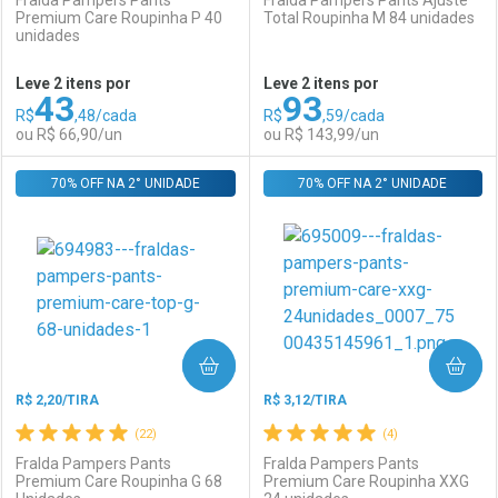
Fralda Pampers Pants
Fralda Pampers Pants Ajuste
Premium Care Roupinha P 40
Total Roupinha M 84 unidades
unidades
Ativar Desconto
Ativar Desconto
Leve 2 itens por
Leve 2 itens por
43
93
Comprar sem Desconto
Comprar sem Desconto
R$
,48/cada
R$
,59/cada
Comprar sem Desconto
Comprar sem Desconto
Por R$ 143,99/cada
Por R$ 143,90/cada
ou R$ 66,90/un
ou R$ 143,99/un
Por R$ 143,99/cada
Por R$ 143,90/cada
70% OFF NA 2° UNIDADE
FECHAR
FECHAR
70% OFF NA 2° UNIDADE
F
F
Laboratório
Por Menos
Laboratório
Por Menos
COMPRAR
COMPRAR
R$ 2,20/TIRA
R$ 3,12/TIRA
(22)
(4)
Fralda Pampers Pants
Fralda Pampers Pants
Premium Care Roupinha G 68
Premium Care Roupinha XXG