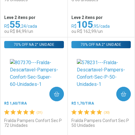
Ativar Desconto
Ativar Desconto
Leve 2 itens por
Leve 2 itens por
55
105
Comprar sem Desconto
Comprar sem Desconto
R$
,24/cada
R$
,95/cada
Comprar sem Desconto
Comprar sem Desconto
Por R$ 84,99/cada
Por R$ 162,99/cada
ou R$ 84,99/un
ou R$ 162,99/un
Por R$ 84,99/cada
Por R$ 162,99/cada
70% OFF NA 2° UNIDADE
FECHAR
FECHAR
70% OFF NA 2° UNIDADE
F
F
Laboratório
Por Menos
Laboratório
Por Menos
COMPRAR
COMPRAR
R$ 1,60/TIRA
R$ 1,70/TIRA
(31)
(30)
Fralda Pampers Confort Sec P
Fralda Pampers Confort Sec P
72 Unidades
50 Unidades
Ativar Desconto
Ativar Desconto