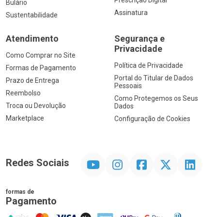
Prescrição Digital
Bulário
Assinatura
Sustentabilidade
Atendimento
Segurança e
Privacidade
Como Comprar no Site
Política de Privacidade
Formas de Pagamento
Portal do Titular de Dados
Prazo de Entrega
Pessoais
Reembolso
Como Protegemos os Seus
Troca ou Devolução
Dados
Marketplace
Configuração de Cookies
YouTube
Instagram
Facebook
Twitter
Linkedin
Redes Sociais
formas de
Pagamento
PIX
MasterCard
VISA
ELO
AMEX
NuPay
Google Pay
Diners Club