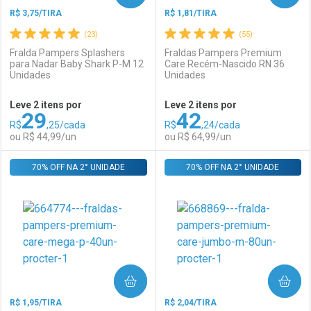
R$ 3,75/TIRA
R$ 1,81/TIRA
(23)
(55)
Fralda Pampers Splashers
Fraldas Pampers Premium
para Nadar Baby Shark P-M 12
Care Recém-Nascido RN 36
Unidades
Unidades
Ativar Desconto
Ativar Desconto
Leve 2 itens por
Leve 2 itens por
29
42
Comprar sem Desconto
Comprar sem Desconto
R$
,25/cada
R$
,24/cada
Comprar sem Desconto
Comprar sem Desconto
Por R$ 44,99/cada
Por R$ 44,99/cada
ou R$ 44,99/un
ou R$ 64,99/un
Por R$ 44,99/cada
Por R$ 44,99/cada
70% OFF NA 2° UNIDADE
FECHAR
FECHAR
70% OFF NA 2° UNIDADE
F
F
Laboratório
Por Menos
Laboratório
Por Menos
COMPRAR
COMPRAR
R$ 1,95/TIRA
R$ 2,04/TIRA