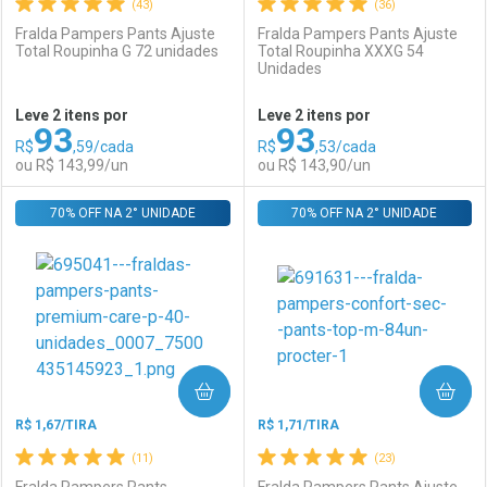
(43)
(36)
Fralda Pampers Pants Ajuste
Fralda Pampers Pants Ajuste
Total Roupinha G 72 unidades
Total Roupinha XXXG 54
Unidades
Ativar Desconto
Ativar Desconto
Leve 2 itens por
Leve 2 itens por
93
93
Comprar sem Desconto
Comprar sem Desconto
R$
,59/cada
R$
,53/cada
Comprar sem Desconto
Comprar sem Desconto
Por R$ 146,90/cada
Por R$ 143,90/cada
ou R$ 143,99/un
ou R$ 143,90/un
Por R$ 146,90/cada
Por R$ 143,90/cada
70% OFF NA 2° UNIDADE
FECHAR
FECHAR
70% OFF NA 2° UNIDADE
F
F
Laboratório
Por Menos
Laboratório
Por Menos
COMPRAR
COMPRAR
R$ 1,67/TIRA
R$ 1,71/TIRA
(11)
(23)