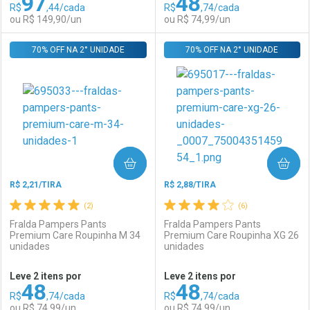
97
48
R$
,44/cada
R$
,74/cada
Comprar sem Desconto
Comprar sem Desconto
Por R$ 215,99/cada
Por R$ 149,90/cada
ou R$ 149,90/un
ou R$ 74,99/un
Por R$ 215,99/cada
Por R$ 149,90/cada
70% OFF NA 2° UNIDADE
FECHAR
FECHAR
70% OFF NA 2° UNIDADE
F
F
Laboratório
Por Menos
Laboratório
Por Menos
COMPRAR
COMPRAR
R$ 2,21/TIRA
R$ 2,88/TIRA
(2)
(6)
Fralda Pampers Pants
Fralda Pampers Pants
Premium Care Roupinha M 34
Premium Care Roupinha XG 26
unidades
unidades
Ativar Desconto
Ativar Desconto
Leve 2 itens por
Leve 2 itens por
48
48
Comprar sem Desconto
Comprar sem Desconto
R$
,74/cada
R$
,74/cada
Comprar sem Desconto
Comprar sem Desconto
Por R$ 149,90/cada
Por R$ 74,99/cada
ou R$ 74,99/un
ou R$ 74,99/un