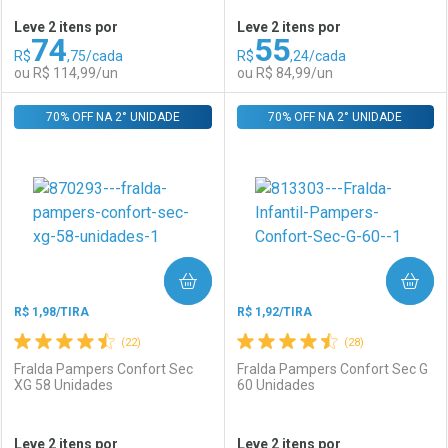
Leve 2 itens por
Leve 2 itens por
74
55
Comprar sem Desconto
Comprar sem Desconto
R$
,75/cada
R$
,24/cada
Comprar sem Desconto
Comprar sem Desconto
Por R$ 84,99/cada
Por R$ 162,99/cada
ou R$ 114,99/un
ou R$ 84,99/un
Por R$ 84,99/cada
Por R$ 162,99/cada
70% OFF NA 2° UNIDADE
FECHAR
FECHAR
70% OFF NA 2° UNIDADE
F
F
Laboratório
Por Menos
Laboratório
Por Menos
COMPRAR
COMPRAR
R$ 1,98/TIRA
R$ 1,92/TIRA
(22)
(28)
Fralda Pampers Confort Sec
Fralda Pampers Confort Sec G
XG 58 Unidades
60 Unidades
Ativar Desconto
Ativar Desconto
Leve 2 itens por
Leve 2 itens por