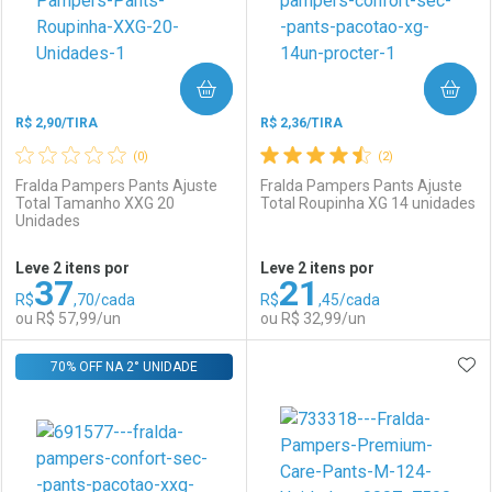
COMPRAR
COMPRAR
R$ 2,90/TIRA
R$ 2,36/TIRA
(0)
(2)
Fralda Pampers Pants Ajuste
Fralda Pampers Pants Ajuste
Total Tamanho XXG 20
Total Roupinha XG 14 unidades
Unidades
Ativar Desconto
Ativar Desconto
Leve 2 itens por
Leve 2 itens por
37
21
Comprar sem Desconto
Comprar sem Desconto
R$
,70/cada
R$
,45/cada
Comprar sem Desconto
Comprar sem Desconto
Por R$ 57,99/cada
Por R$ 215,99/cada
ou R$ 57,99/un
ou R$ 32,99/un
Por R$ 57,99/cada
Por R$ 215,99/cada
ADI
70% OFF NA 2° UNIDADE
FECHAR
FECHAR
F
F
Laboratório
Por Menos
Laboratório
Por Menos