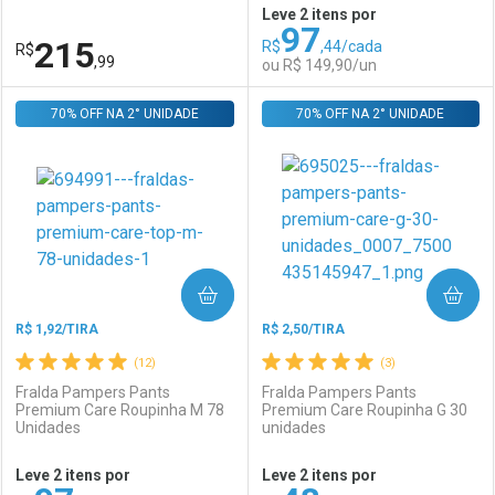
Leve 2 itens por
97
Comprar sem Desconto
Comprar sem Desconto
215
R$
,44/cada
R$
Comprar sem Desconto
Comprar sem Desconto
Por R$ 149,90/cada
Por R$ 74,99/cada
,99
ou R$ 149,90/un
Por R$ 149,90/cada
Por R$ 74,99/cada
70% OFF NA 2° UNIDADE
FECHAR
FECHAR
70% OFF NA 2° UNIDADE
F
F
Laboratório
Por Menos
Laboratório
Por Menos
COMPRAR
COMPRAR
R$ 1,92/TIRA
R$ 2,50/TIRA
(12)
(3)
Fralda Pampers Pants
Fralda Pampers Pants
Premium Care Roupinha M 78
Premium Care Roupinha G 30
Unidades
unidades
Ativar Desconto
Ativar Desconto
Leve 2 itens por
Leve 2 itens por
Comprar sem Desconto
Comprar sem Desconto