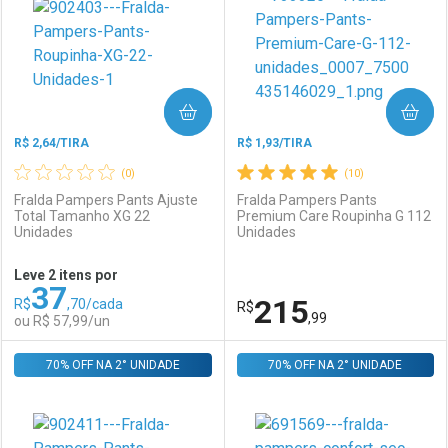
Laboratório
Por Menos
Laboratório
Por Menos
COMPRAR
COMPRAR
R$ 2,64/TIRA
R$ 1,93/TIRA
(0)
(10)
Fralda Pampers Pants Ajuste
Fralda Pampers Pants
Total Tamanho XG 22
Premium Care Roupinha G 112
Unidades
Unidades
Ativar Desconto
Ativar Desconto
Leve 2 itens por
37
Comprar sem Desconto
Comprar sem Desconto
215
R$
,70/cada
Comprar sem Desconto
R$
Comprar sem Desconto
Por R$ 57,99/cada
Por R$ 215,99/cada
,99
ou R$ 57,99/un
Por R$ 57,99/cada
Por R$ 215,99/cada
70% OFF NA 2° UNIDADE
FECHAR
FECHAR
70% OFF NA 2° UNIDADE
F
F
Laboratório
Por Menos
Laboratório
Por Menos