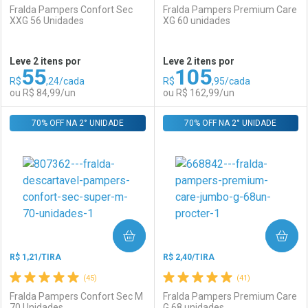
Fralda Pampers Confort Sec
Fralda Pampers Premium Care
XXG 56 Unidades
XG 60 unidades
Ativar Desconto
Ativar Desconto
Leve 2 itens por
Leve 2 itens por
55
105
Comprar sem Desconto
Comprar sem Desconto
R$
,24/cada
R$
,95/cada
Comprar sem Desconto
Comprar sem Desconto
Por R$ 77,99/cada
Por R$ 162,99/cada
ou R$ 84,99/un
ou R$ 162,99/un
Por R$ 77,99/cada
Por R$ 162,99/cada
70% OFF NA 2° UNIDADE
FECHAR
FECHAR
70% OFF NA 2° UNIDADE
F
F
Laboratório
Por Menos
Laboratório
Por Menos
COMPRAR
COMPRAR
R$ 1,21/TIRA
R$ 2,40/TIRA
(45)
(41)
Fralda Pampers Confort Sec M
Fralda Pampers Premium Care
70 Unidades
G 68 unidades