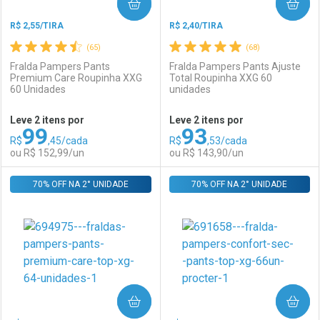
COMPRAR
COMPRAR
R$ 2,55/TIRA
R$ 2,40/TIRA
(65)
(68)
Fralda Pampers Pants
Fralda Pampers Pants Ajuste
Premium Care Roupinha XXG
Total Roupinha XXG 60
60 Unidades
unidades
Leve 2 itens por
Leve 2 itens por
99
93
R$
,45/cada
R$
,53/cada
ou R$ 152,99/un
ou R$ 143,90/un
70% OFF NA 2° UNIDADE
FECHAR
FECHAR
70% OFF NA 2° UNIDADE
F
F
Laboratório
Por Menos
Laboratório
Por Menos
COMPRAR
COMPRAR