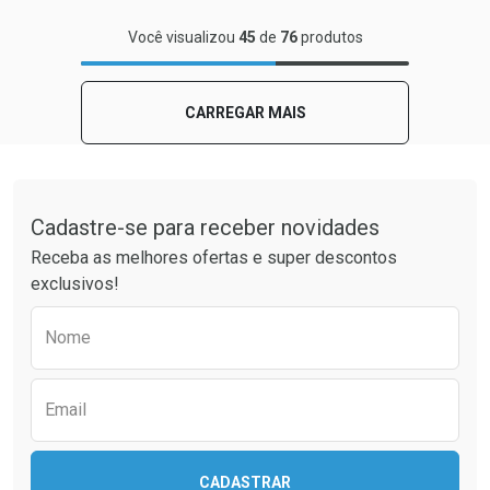
FECHAR
FECHAR
Você visualizou
45
de
76
produtos
Laboratório
Por Menos
CARREGAR MAIS
Tudo sobre a Drogaria São Paulo
Cadastre-se para receber novidades
Receba as melhores ofertas e super descontos
exclusivos!
Preencha o formulário abaixo para receber 
Nome
Ativar Desconto
Comprar sem Desconto
Email
Comprar sem Desconto
Por R$ 149,90/cada
Por R$ 149,90/cada
CADASTRAR