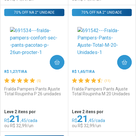
Por R$ 149,90/cada
Por R$ 74,99/cada
70% OFF NA 2° UNIDADE
FECHAR
FECHAR
70% OFF NA 2° UNIDADE
F
F
Laboratório
Por Menos
Laboratório
Por Menos
COMPRAR
COMPRAR
R$ 1,27/TIRA
R$ 1,65/TIRA
(5)
(11)
Fralda Pampers Pants Ajuste
Fralda Pampers Pants Ajuste
Total Roupinha P 26 unidades
Total Roupinha M 20 Unidades
Ativar Desconto
Ativar Desconto
Leve 2 itens por
Leve 2 itens por
21
21
Comprar sem Desconto
Comprar sem Desconto
R$
,45/cada
R$
,45/cada
Comprar sem Desconto
Comprar sem Desconto
Por R$ 74,99/cada
Por R$ 74,99/cada
ou R$ 32,99/un
ou R$ 32,99/un
Por R$ 74,99/cada
Por R$ 74,99/cada