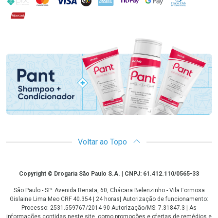
Hipercard
Promoção em Destaque
Voltar ao Topo
Copyright
Copyright © Drogaria São Paulo S.A. | CNPJ: 61.412.110/0565-33
São Paulo - SP: Avenida Renata, 60, Chácara Belenzinho - Vila Formosa
Gislaine Lima Meo CRF 40.354 | 24 horas| Autorização de funcionamento:
Processo: 2531.559767/2014-90 Autorização/MS: 7.31847.3 | As
informações contidas neste site, como promoções e ofertas de remédios e