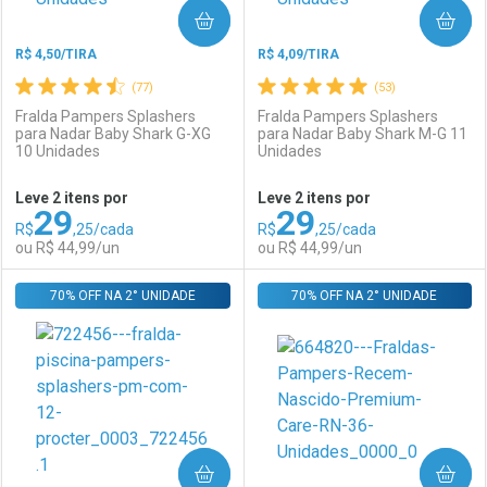
COMPRAR
COMPRAR
R$ 4,50/TIRA
R$ 4,09/TIRA
(77)
(53)
Fralda Pampers Splashers
Fralda Pampers Splashers
para Nadar Baby Shark G-XG
para Nadar Baby Shark M-G 11
10 Unidades
Unidades
Ativar Desconto
Ativar Desconto
Leve 2 itens por
Leve 2 itens por
29
29
Comprar sem Desconto
Comprar sem Desconto
R$
,25/cada
R$
,25/cada
Comprar sem Desconto
Comprar sem Desconto
Por R$ 32,99/cada
Por R$ 215,99/cada
ou R$ 44,99/un
ou R$ 44,99/un
Por R$ 32,99/cada
Por R$ 215,99/cada
70% OFF NA 2° UNIDADE
FECHAR
FECHAR
70% OFF NA 2° UNIDADE
F
F
Laboratório
Por Menos
Laboratório
Por Menos
COMPRAR
COMPRAR