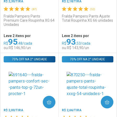
R$ 2,30/TIRA
R$ 2,18/TIRA
(87)
(52)
Fralda Pampers Pants
Fralda Pampers Pants Ajuste
Premium Care Roupinha XG 64
Total Roupinha XG 66 unidades
Unidades
Ativar Desconto
Ativar Desconto
Leve 2 itens por
Leve 2 itens por
95
93
Comprar sem Desconto
Comprar sem Desconto
R$
,48/cada
R$
,53/cada
Comprar sem Desconto
Comprar sem Desconto
Por R$ 152,99/cada
Por R$ 143,90/cada
ou R$ 146,90/un
ou R$ 143,90/un
Por R$ 152,99/cada
Por R$ 143,90/cada
70% OFF NA 2° UNIDADE
FECHAR
FECHAR
70% OFF NA 2° UNIDADE
F
F
Laboratório
Por Menos
Laboratório
Por Menos
COMPRAR
COMPRAR
R$ 2,00/TIRA
R$ 2,66/TIRA