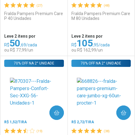
(27)
(48)
Fralda Pampers Premium Care
Fralda Pampers Premium Care
P 40 Unidades
M 80 Unidades
Ativar Desconto
Ativar Desconto
Leve 2 itens por
Leve 2 itens por
50
105
Comprar sem Desconto
Comprar sem Desconto
R$
,69/cada
R$
,95/cada
Comprar sem Desconto
Comprar sem Desconto
Por R$ 44,99/cada
Por R$ 64,99/cada
ou R$ 77,99/un
ou R$ 162,99/un
Por R$ 44,99/cada
Por R$ 64,99/cada
70% OFF NA 2° UNIDADE
FECHAR
FECHAR
70% OFF NA 2° UNIDADE
F
F
Laboratório
Por Menos
Laboratório
Por Menos
COMPRAR
COMPRAR
R$ 1,52/TIRA
R$ 2,72/TIRA
(19)
(38)