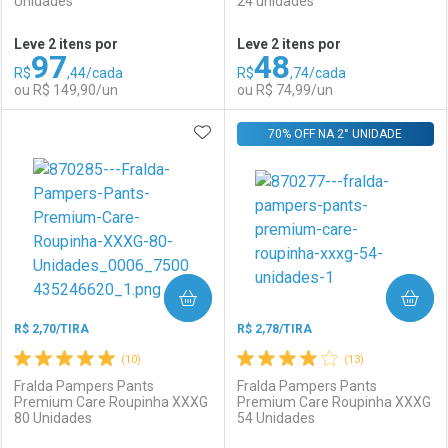
Unidades
24 unidades
Ativar Desconto
Ativar Desconto
Leve 2 itens por
Leve 2 itens por
97
48
Comprar sem Desconto
Comprar sem Desconto
R$
,44/cada
R$
,74/cada
Comprar sem Desconto
Comprar sem Desconto
Por R$ 66,90/cada
Por R$ 143,99/cada
ou R$ 149,90/un
ou R$ 74,99/un
Por R$ 66,90/cada
Por R$ 143,99/cada
ADICIONAR AOS FAVORITOS
FECHAR
FECHAR
70% OFF NA 2° UNIDADE
F
F
Laboratório
Por Menos
Laboratório
Por Menos
COMPRAR
COMPRAR
R$ 2,70/TIRA
R$ 2,78/TIRA
(10)
(13)
Fralda Pampers Pants
Fralda Pampers Pants
Premium Care Roupinha XXXG
Premium Care Roupinha XXXG
80 Unidades
54 Unidades
Ativar Desconto
Ativar Desconto