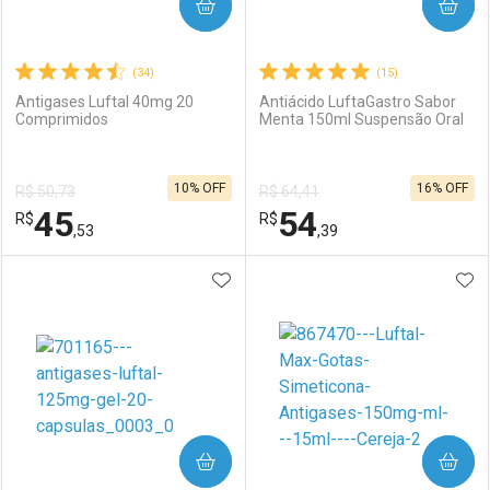
COMPRAR
COMPRAR
(34)
(15)
Antigases Luftal 40mg 20
Antiácido LuftaGastro Sabor
Comprimidos
Menta 150ml Suspensão Oral
10% OFF
16% OFF
R$ 50,73
R$ 64,41
45
54
R$
R$
,53
,39
ADICIONAR AOS FAVORITOS
ADI
FECHAR
FECHAR
F
F
Laboratório
Por Menos
Laboratório
Por Menos
COMPRAR
COMPRAR