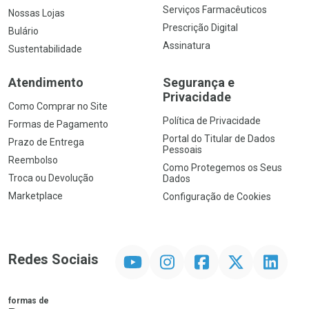
Serviços Farmacêuticos
Nossas Lojas
Prescrição Digital
Bulário
Assinatura
Sustentabilidade
Atendimento
Segurança e
Privacidade
Como Comprar no Site
Política de Privacidade
Formas de Pagamento
Portal do Titular de Dados
Prazo de Entrega
Pessoais
Reembolso
Como Protegemos os Seus
Troca ou Devolução
Dados
Marketplace
Configuração de Cookies
YouTube
Instagram
Facebook
Twitter
Linkedin
Redes Sociais
formas de