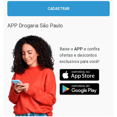
CADASTRAR
Ativar Desconto
Ativar Desconto
Comprar sem Desconto
Comprar sem Desconto
APP Drogaria São Paulo
Comprar sem Desconto
Comprar sem Desconto
Por R$ 50,48/cada
Por R$ 25,73/cada
Por R$ 50,48/cada
Por R$ 25,73/cada
Baixe o
APP
e confira
ofertas e descontos
exclusivos para você!