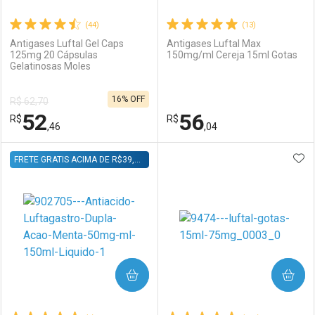
(44)
(13)
Antigases Luftal Gel Caps
Antigases Luftal Max
125mg 20 Cápsulas
150mg/ml Cereja 15ml Gotas
Gelatinosas Moles
Ativar Desconto
Ativar Desconto
16% OFF
R$ 62,70
Comprar sem Desconto
Comprar sem Desconto
52
56
R$
Comprar sem Desconto
R$
Comprar sem Desconto
Por R$ 45,53/cada
Por R$ 54,39/cada
,46
,04
Por R$ 45,53/cada
Por R$ 54,39/cada
ADI
FRETE GRATIS ACIMA DE R$39,90 DIRETO NO CARRINHO
FECHAR
FECHAR
F
F
Laboratório
Por Menos
Laboratório
Por Menos
COMPRAR
COMPRAR