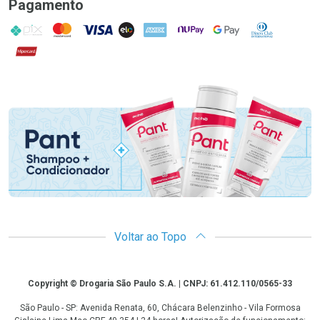
Pagamento
PIX
MasterCard
VISA
ELO
AMEX
NuPay
Google Pay
Diners Club
Hipercard
Promoção em Destaque
Voltar ao Topo
Copyright
Copyright © Drogaria São Paulo S.A. | CNPJ: 61.412.110/0565-33
São Paulo - SP: Avenida Renata, 60, Chácara Belenzinho - Vila Formosa