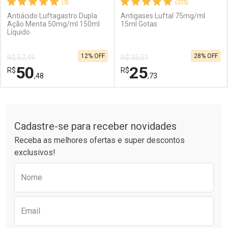
(3)
(225)
Antiácido Luftagastro Dupla
Antigases Luftal 75mg/ml
Ação Menta 50mg/ml 150ml
15ml Gotas
Líquido
Ativar Desconto
Ativar Desconto
12% OFF
28% OFF
R$ 57,49
R$ 35,51
Comprar sem Desconto
Comprar sem Desconto
50
25
R$
Comprar sem Desconto
R$
Comprar sem Desconto
Por R$ 52,46/cada
Por R$ 56,04/cada
,48
,73
Por R$ 52,46/cada
Por R$ 56,04/cada
FECHAR
FECHAR
F
F
Tudo sobre a Drogaria São Paulo
Cadastre-se para receber novidades
Laboratório
Por Menos
Laboratório
Por Menos
Receba as melhores ofertas e super descontos
exclusivos!
Preencha o formulário abaixo para receber 
Nome
Email