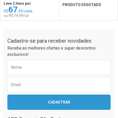
Leve 2 itens por
PRODUTO ESGOTADO
67
Comprar sem Desconto
Comprar sem Desconto
R$
,49/cada
Comprar sem Desconto
Comprar sem Desconto
Por R$ 74,99/cada
Por R$ 74,99/cada
ou R$ 74,99/un
Por R$ 74,99/cada
Por R$ 74,99/cada
FECHAR
FECHAR
FEC
FEC
Tudo sobre a Drogaria São Paulo
Cadastre-se para receber novidades
Laboratório
Por Menos
Laboratório
Por Menos
Receba as melhores ofertas e super descontos
exclusivos!
Preencha o formulário abaixo para receber 
Nome
Email
CADASTRAR
Ativar Desconto
Comprar sem Desconto