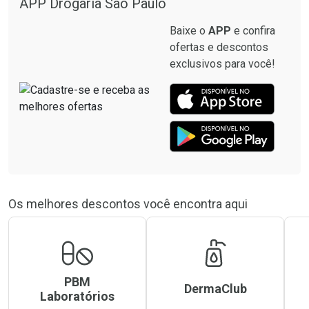
APP Drogaria São Paulo
Ver Desconto Convênio
Comprar sem Desconto
Por R$ 74,99/cada
Por R$ 74,99/cada
Baixe o
APP
e confira
ofertas e descontos
exclusivos para você!
Os melhores descontos você encontra aqui
PBM
DermaClub
Laboratórios