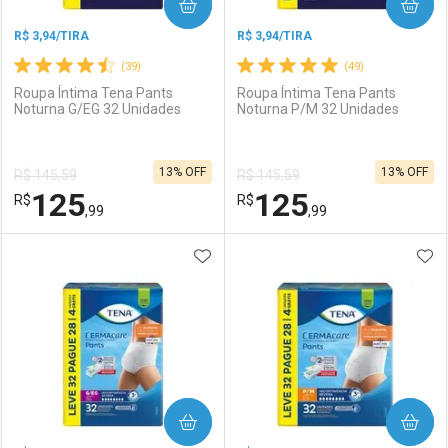
COMPRAR
COMPRAR
R$ 3,94/TIRA
R$ 3,94/TIRA
(39)
(49)
Roupa Íntima Tena Pants
Roupa Íntima Tena Pants
Noturna G/EG 32 Unidades
Noturna P/M 32 Unidades
13% OFF
13% OFF
R$ 145,59
R$ 145,59
125
125
R$
R$
,99
,99
ADICIONAR AOS FAVORITOS
ADI
FECHAR
FECHAR
F
F
Laboratório
Por Menos
Laboratório
Por Menos
COMPRAR
COMPRAR