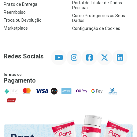
Portal do Titular de Dados
Prazo de Entrega
Pessoais
Reembolso
Como Protegemos os Seus
Troca ou Devolução
Dados
Marketplace
Configuração de Cookies
YouTube
Instagram
Facebook
Twitter
Linkedin
Redes Sociais
formas de
Pagamento
PIX
MasterCard
VISA
ELO
AMEX
NuPay
Google Pay
Diners Club
Hipercard
Promoção em Destaque