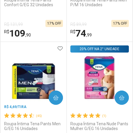
Roupa Íntima Tena Pants
Roupa Íntima Tena Pants Men
Confort G/EG 32 Unidades
P/M 16 Unidades
Ativar Desconto
Ativar Desconto
17% OFF
17% OFF
R$ 131,99
R$ 89,99
Comprar sem Desconto
Comprar sem Desconto
109
74
R$
Comprar sem Desconto
R$
Comprar sem Desconto
Por R$ 109,90/cada
Por R$ 109,90/cada
,90
,99
Por R$ 109,90/cada
Por R$ 109,90/cada
ADICIONAR AOS FAVORITOS
FECHAR
FECHAR
20% OFF NA 2° UNIDADE
F
F
Laboratório
Por Menos
Laboratório
Por Menos
COMPRAR
COMPRAR
R$ 4,69/TIRA
(45)
(1)
Roupa Íntima Tena Pants Men
Roupa Íntima Tena Nude Pants
G/EG 16 Unidades
Mulher G/EG 16 Unidades