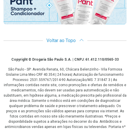
Voltar ao Topo
Copyright
Copyright © Drogaria São Paulo S.A. | CNPJ: 61.412.110/0565-33
São Paulo - SP: Avenida Renata, 60, Chácara Belenzinho - Vila Formosa
Gislaine Lima Meo CRF 40.354 | 24 horas| Autorização de funcionamento:
Processo: 2531.559767/2014-90 Autorização/MS: 7.31847.3 | As
informações contidas neste site, como promoções e ofertas de remédios e
medicamentos, não devem ser usadas para automedicação e não
substituem, em hipótese alguma, a medicação prescrita pelo profissional da
área médica. Somente o médico está em condições de diagnosticar
qualquer problema de saúde e prescrever o tratamento adequado. Os
preços e as promoções são válidos apenas para compras via internet. As
fotos contidas em nosso site são meramente ilustrativas. *Preços e
disponibilidade sujeitos a alterações no decorrer do dia. Antibióticos e
antimicrobianos vendas apenas em lojas físicas ou televendas. Portaria nº