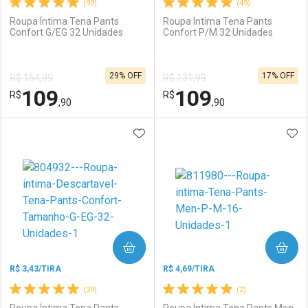
(93)
(49)
Roupa Íntima Tena Pants
Roupa Íntima Tena Pants
Confort G/EG 32 Unidades
Confort P/M 32 Unidades
Ativar Desconto
Ativar Desconto
29% OFF
17% OFF
R$ 154,99
R$ 131,99
Comprar sem Desconto
Comprar sem Desconto
109
109
R$
Comprar sem Desconto
R$
Comprar sem Desconto
Por R$ 113,99/cada
Por R$ 113,99/cada
,90
,90
Por R$ 113,99/cada
Por R$ 113,99/cada
ADICIONAR AOS FAVORITOS
ADI
FECHAR
FECHAR
F
F
Laboratório
Por Menos
Laboratório
Por Menos
COMPRAR
COMPRAR
R$ 3,43/TIRA
R$ 4,69/TIRA
(29)
(2)