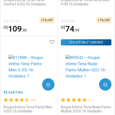
Roupa Íntima Tena Pants
Roupa Íntima Tena Pants Men
Confort G/EG 32 Unidades
P/M 16 Unidades
Ativar Desconto
Ativar Desconto
17% OFF
17% OFF
R$ 131,99
R$ 89,99
Comprar sem Desconto
Comprar sem Desconto
109
74
R$
Comprar sem Desconto
R$
Comprar sem Desconto
Por R$ 109,90/cada
Por R$ 109,90/cada
,90
,99
Por R$ 109,90/cada
Por R$ 109,90/cada
ADICIONAR AOS FAVORITOS
FECHAR
FECHAR
20% OFF NA 2° UNIDADE
F
F
Laboratório
Por Menos
Laboratório
Por Menos
COMPRAR
COMPRAR
R$ 4,69/TIRA
(45)
(1)
Roupa Íntima Tena Pants Men
Roupa Íntima Tena Nude Pants
G/EG 16 Unidades
Mulher G/EG 16 Unidades