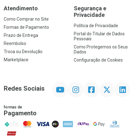
Atendimento
Segurança e
Privacidade
Como Comprar no Site
Política de Privacidade
Formas de Pagamento
Portal do Titular de Dados
Prazo de Entrega
Pessoais
Reembolso
Como Protegemos os Seus
Troca ou Devolução
Dados
Marketplace
Configuração de Cookies
YouTube
Instagram
Facebook
Twitter
Linkedin
Redes Sociais
formas de
Pagamento
PIX
MasterCard
VISA
ELO
AMEX
NuPay
Google Pay
Diners Club
Hipercard