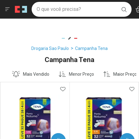
Drogaria São Paulo
Menu
Ac
Ir direto para a home
O que você precisa?
BUSC
Navegue pela página
Ir direto para o conteúdo
Faça a sua busca
Ir direto para a busca
Ir direto para a conta
Ir direto para a ajuda
Ir direto para a notificações
Drogaria Sao Paulo
Campanha Tena
Ir direto para o carrinho
Ir direto para o menu
Campanha Tena
Mais Vendido
Menor Preço
Maior Preço
ADICIONAR AOS FAVORITOS
ADI