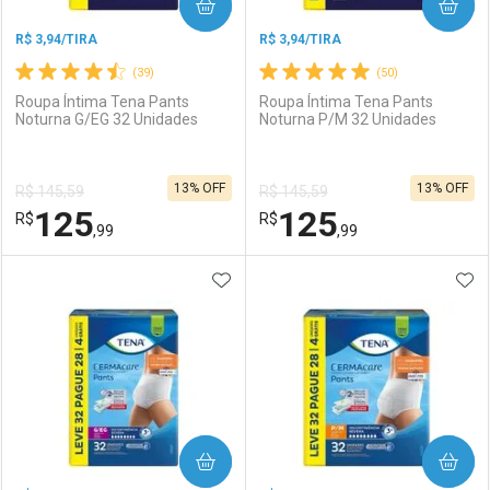
COMPRAR
COMPRAR
R$ 3,94/TIRA
R$ 3,94/TIRA
(39)
(50)
Roupa Íntima Tena Pants
Roupa Íntima Tena Pants
Noturna G/EG 32 Unidades
Noturna P/M 32 Unidades
13% OFF
13% OFF
R$ 145,59
R$ 145,59
125
125
R$
R$
,99
,99
ADICIONAR AOS FAVORITOS
ADI
FECHAR
FECHAR
F
F
Laboratório
Por Menos
Laboratório
Por Menos
COMPRAR
COMPRAR