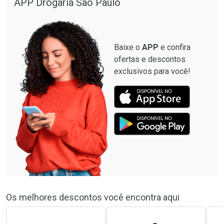
APP Drogaria São Paulo
Ver Desconto Convênio
Comprar sem Desconto
Por R$ 74,99/cada
Por R$ 74,99/cada
Baixe o
APP
e confira
ofertas e descontos
exclusivos para você!
Os melhores descontos você encontra aqui