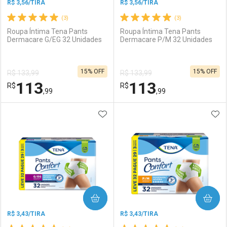
R$ 3,56/TIRA
R$ 3,56/TIRA
(3)
(3)
Roupa Íntima Tena Pants
Roupa Íntima Tena Pants
Dermacare G/EG 32 Unidades
Dermacare P/M 32 Unidades
Ativar Desconto
Ativar Desconto
15% OFF
15% OFF
R$ 133,99
R$ 133,99
Comprar sem Desconto
Comprar sem Desconto
113
113
R$
Comprar sem Desconto
R$
Comprar sem Desconto
Por R$ 125,99/cada
Por R$ 125,99/cada
,99
,99
Por R$ 125,99/cada
Por R$ 125,99/cada
ADICIONAR AOS FAVORITOS
ADI
FECHAR
FECHAR
F
F
Laboratório
Por Menos
Laboratório
Por Menos
COMPRAR
COMPRAR
R$ 3,43/TIRA
R$ 3,43/TIRA