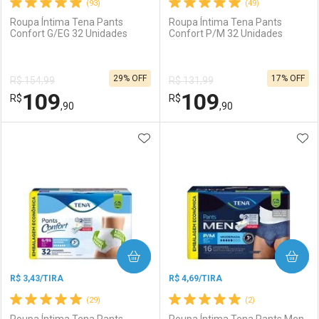
(93)
(49)
Roupa Íntima Tena Pants
Roupa Íntima Tena Pants
Confort G/EG 32 Unidades
Confort P/M 32 Unidades
Ativar Desconto
Ativar Desconto
29% OFF
17% OFF
R$ 154,99
R$ 131,99
Comprar sem Desconto
Comprar sem Desconto
109
109
R$
Comprar sem Desconto
R$
Comprar sem Desconto
Por R$ 113,99/cada
Por R$ 113,99/cada
,90
,90
Por R$ 113,99/cada
Por R$ 113,99/cada
ADICIONAR AOS FAVORITOS
ADI
FECHAR
FECHAR
F
F
Laboratório
Por Menos
Laboratório
Por Menos
COMPRAR
COMPRAR
R$ 3,43/TIRA
R$ 4,69/TIRA
(29)
(2)