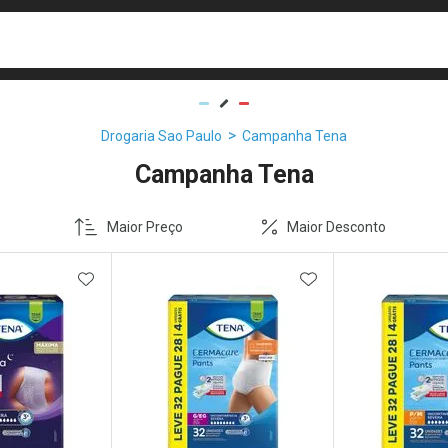
busca
isa?
Drogaria Sao Paulo
Campanha Tena
Campanha Tena
Maior Preço
Maior Desconto
FAVORITOS
ADICIONAR AOS FAVORITOS
ADICIONAR AOS 