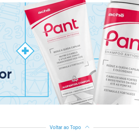
Voltar ao Topo