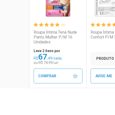
(1)
Roupa Íntima Tena Nude
Roupa Íntima
Pants Mulher P/M 16
Confort P/M 
Unidades
Leve 2 itens por
67
R$
,49/cada
Ativar Desconto
Ativar Des
PRODUTO 
ou R$ 74,99/un
Comprar sem Desconto
Comprar sem Desconto
Comprar s
Comprar s
COMPRAR
AVISE-ME
Por R$ 109,90/cada
Por R$ 109,90/cada
Por R$ 109,
Por R$ 109,
FECHAR
FECHAR
Laboratório
Por Menos
Laborató
Por Men
Tudo sobre a Drogaria S