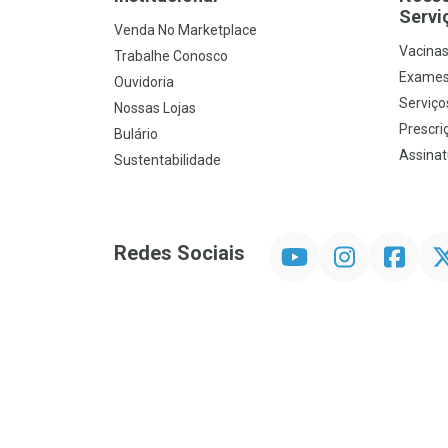
Servi
Venda No Marketplace
Vacina
Trabalhe Conosco
Exames
Ouvidoria
Serviço
Nossas Lojas
Prescriç
Bulário
Assinat
Sustentabilidade
YouTube
Instagram
Facebook
Twit
Redes Sociais
Promoção em Destaque