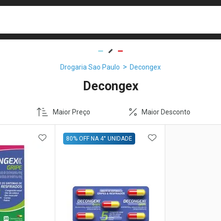
busca
isa?
Drogaria Sao Paulo
Decongex
Decongex
Maior Preço
Maior Desconto
FAVORITOS
ADICIONAR AOS FAVORITOS
ADICIONAR AOS 
80% OFF NA 4° UNIDADE