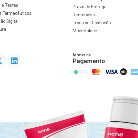
 e Testes
Prazo de Entrega
s Farmacêuticos
Reembolso
ão Digital
Troca ou Devolução
ura
Marketplace
formas de
ter
Linkedin
Pagamento
PIX
MasterCard
VISA
ELO
AME