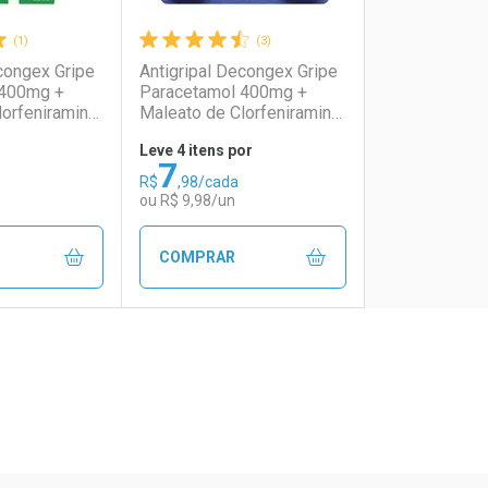
(1)
(3)
congex Gripe
Antigripal Decongex Gripe
 400mg +
Paracetamol 400mg +
lorfeniramina
Maleato de Clorfeniramina
ato de
4mg + Cloridrato de
Leve 4 itens por
mg 20
Fenilefrina 4mg 5
7
as
Comprimidos
R$
,98/cada
ou R$ 9,98/un
COMPRAR
FECHAR
FECHAR
FECHAR
FECHAR
rio
os
Laboratório
Por Menos
ão Paulo