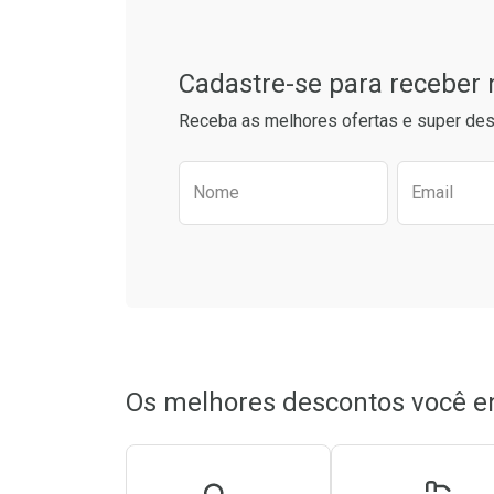
Cadastre-se para receber
Receba as melhores ofertas e super des
Preencha o formulário aba
Nome
Email
Ativar Desconto
Ativar Des
Comprar sem Desconto
Comprar sem Desconto
Comprar s
Comprar s
Por R$ 15,99/cada
Por R$ 15,99/cada
Por R$ 25,9
Por R$ 25,9
Os melhores descontos você e