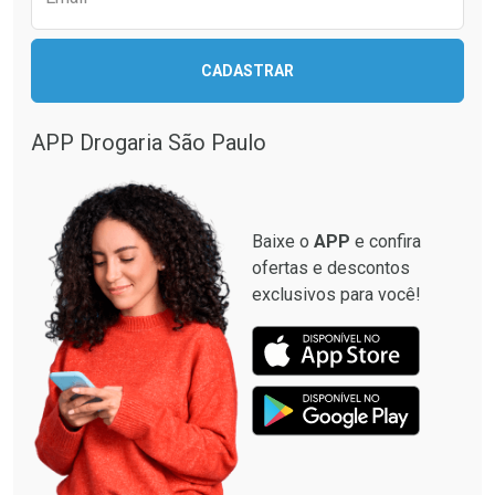
CADASTRAR
Ativar Desconto
Comprar sem Desconto
APP Drogaria São Paulo
Comprar sem Desconto
Por R$ 35,76/cada
Por R$ 35,76/cada
Baixe o
APP
e confira
ofertas e descontos
exclusivos para você!