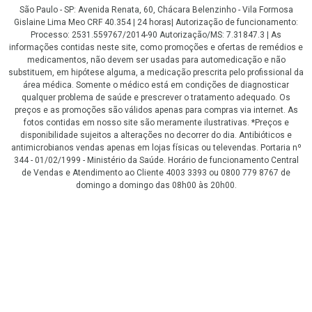
São Paulo - SP: Avenida Renata, 60, Chácara Belenzinho - Vila Formosa
Gislaine Lima Meo CRF 40.354 | 24 horas| Autorização de funcionamento:
Processo: 2531.559767/2014-90 Autorização/MS: 7.31847.3 | As
informações contidas neste site, como promoções e ofertas de remédios e
medicamentos, não devem ser usadas para automedicação e não
substituem, em hipótese alguma, a medicação prescrita pelo profissional da
área médica. Somente o médico está em condições de diagnosticar
qualquer problema de saúde e prescrever o tratamento adequado. Os
preços e as promoções são válidos apenas para compras via internet. As
fotos contidas em nosso site são meramente ilustrativas. *Preços e
disponibilidade sujeitos a alterações no decorrer do dia. Antibióticos e
antimicrobianos vendas apenas em lojas físicas ou televendas. Portaria nº
344 - 01/02/1999 - Ministério da Saúde. Horário de funcionamento Central
de Vendas e Atendimento ao Cliente 4003 3393 ou 0800 779 8767 de
domingo a domingo das 08h00 às 20h00.
LGPD Aceite os Cookies