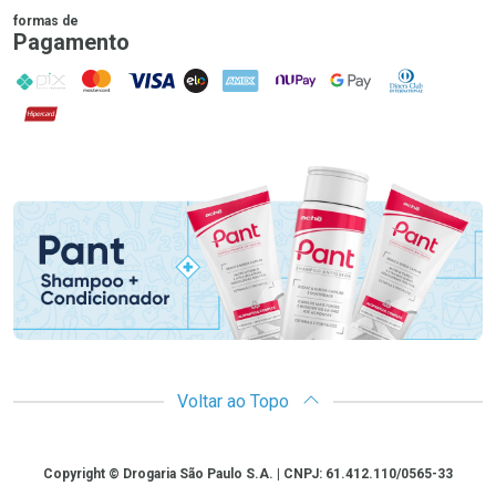
formas de
Pagamento
PIX
MasterCard
VISA
ELO
AMEX
NuPay
Google Pay
Diners Club
Hipercard
Promoção em Destaque
Voltar ao Topo
Copyright
Copyright © Drogaria São Paulo S.A. | CNPJ: 61.412.110/0565-33