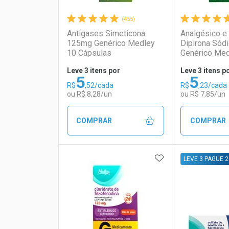
(455)
Antigases Simeticona
Analgésico e 
125mg Genérico Medley
Dipirona Sód
10 Cápsulas
Genérico Med
Gotas
Leve 3 itens por
Leve 3 itens p
5
5
R$
,52/cada
R$
,23/cada
ou R$ 8,28/un
ou R$ 7,85/un
COMPRAR
COMPRAR
ADICIONAR AOS 
FECHAR
FECHAR
LEVE 3 PAGUE 2
Laboratório
Por Menos
Laborató
Por Men