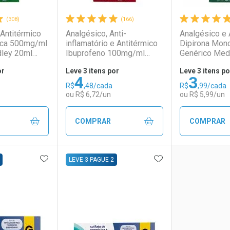
(308)
(166)
Antitérmico
Analgésico, Anti-
Analgésico e 
ica 500mg/ml
inflamatório e Antitérmico
Dipirona Mono
ley 20ml
Ibuprofeno 100mg/ml
Genérico Med
Genérico Medley 20ml
Comprimidos
or
Leve 3 itens por
Leve 3 itens po
4
3
R$
,48/cada
R$
,99/cada
ou R$ 6,72/un
ou R$ 5,99/un
COMPRAR
COMPRAR
FAVORITOS
ADICIONAR AOS FAVORITOS
ADICIONAR AOS 
FECHAR
FECHAR
FECHAR
FECHAR
LEVE 3 PAGUE 2
rio
os
Laboratório
Por Menos
Laborató
Por Men