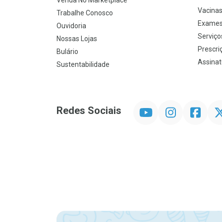
Venda No Marketplace
Vacina
Trabalhe Conosco
Exames
Ouvidoria
Serviço
Nossas Lojas
Prescriç
Bulário
Assinat
Sustentabilidade
YouTube
Instagram
Facebook
Twit
Redes Sociais
Promoção em Destaque