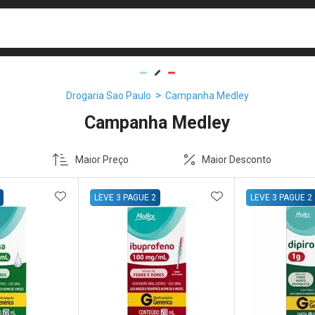
busca
isa?
Drogaria Sao Paulo
Campanha Medley
Campanha Medley
Maior Preço
Maior Desconto
FAVORITOS
ADICIONAR AOS FAVORITOS
ADICIONAR AOS 
LEVE 3 PAGUE 2
LEVE 3 PAGUE 2