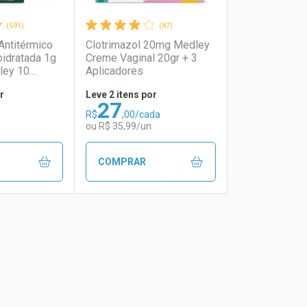
(591)
(87)
Antitérmico
Clotrimazol 20mg Medley
idratada 1g
Creme Vaginal 20gr + 3
ley 10
Aplicadores
r
Leve 2 itens por
27
R$
,00/cada
ou R$ 35,99/un
COMPRAR
FAVORITOS
FECHAR
FECHAR
FECHAR
FECHAR
rio
os
Laboratório
Por Menos