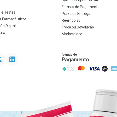
Como Comprar no Site
s
Formas de Pagamento
 e Testes
Prazo de Entrega
s Farmacêuticos
Reembolso
ão Digital
Troca ou Devolução
ura
Marketplace
formas de
ter
Linkedin
Pagamento
PIX
MasterCard
VISA
ELO
AME