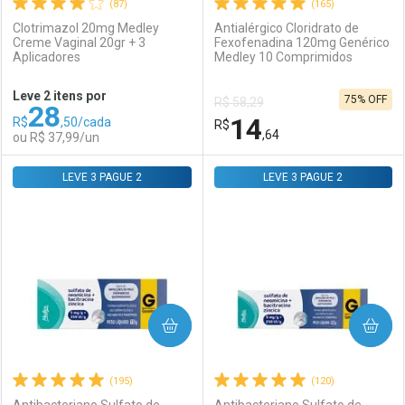
(87)
(165)
Clotrimazol 20mg Medley
Antialérgico Cloridrato de
Creme Vaginal 20gr + 3
Fexofenadina 120mg Genérico
Aplicadores
Medley 10 Comprimidos
Ativar Desconto
Ativar Desconto
Leve 2 itens por
75% OFF
R$ 58,29
28
Comprar sem Desconto
Comprar sem Desconto
14
R$
,50/cada
Comprar sem Desconto
R$
Comprar sem Desconto
Por R$ 16,99/cada
Por R$ 19,99/cada
,64
ou R$ 37,99/un
Por R$ 16,99/cada
Por R$ 19,99/cada
LEVE 3 PAGUE 2
FECHAR
FECHAR
LEVE 3 PAGUE 2
F
F
Laboratório
Por Menos
Laboratório
Por Menos
COMPRAR
COMPRAR
(195)
(120)