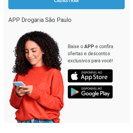
CADASTRAR
Ativar Desconto
Ativar Desconto
Comprar sem Desconto
Comprar sem Desconto
APP Drogaria São Paulo
Comprar sem Desconto
Comprar sem Desconto
Por R$ 14,82/cada
Por R$ 31,93/cada
Por R$ 14,82/cada
Por R$ 31,93/cada
Baixe o
APP
e confira
ofertas e descontos
exclusivos para você!