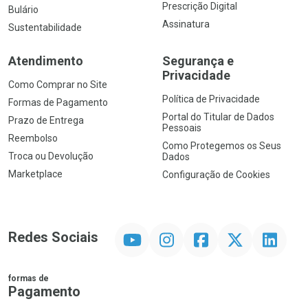
Prescrição Digital
Bulário
Assinatura
Sustentabilidade
Atendimento
Segurança e
Privacidade
Como Comprar no Site
Política de Privacidade
Formas de Pagamento
Portal do Titular de Dados
Prazo de Entrega
Pessoais
Reembolso
Como Protegemos os Seus
Troca ou Devolução
Dados
Marketplace
Configuração de Cookies
YouTube
Instagram
Facebook
Twitter
Linkedin
Redes Sociais
formas de
Pagamento