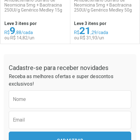
Antibacteriano Sulfato de
Antibacteriano Sulfato de
Neomicina 5mg + Bacitracina
Neomicina 5mg + Bacitracina
250UI/g Genérico Medley 15g
250UI/g Genérico Medley 50g
Ativar Desconto
Ativar Desconto
Leve 3 itens por
Leve 3 itens por
9
21
Comprar sem Desconto
Comprar sem Desconto
R$
,88/cada
R$
,29/cada
Comprar sem Desconto
Comprar sem Desconto
Por R$ 37,99/cada
Por R$ 14,64/cada
ou R$ 14,82/un
ou R$ 31,93/un
Por R$ 37,99/cada
Por R$ 14,64/cada
FECHAR
FECHAR
F
F
Tudo sobre a Drogaria São Paulo
Cadastre-se para receber novidades
Laboratório
Por Menos
Laboratório
Por Menos
Receba as melhores ofertas e super descontos
exclusivos!
Preencha o formulário abaixo para receber 
Nome
Email