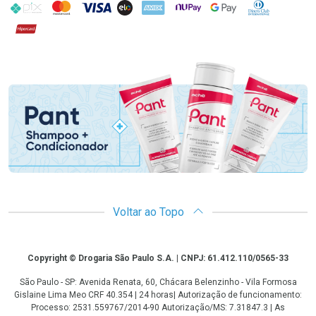
PIX
MasterCard
VISA
ELO
AMEX
NuPay
Google Pay
Diners Club
Hipercard
Promoção em Destaque
Voltar ao Topo
Copyright
Copyright © Drogaria São Paulo S.A. | CNPJ: 61.412.110/0565-33
São Paulo - SP: Avenida Renata, 60, Chácara Belenzinho - Vila Formosa
Gislaine Lima Meo CRF 40.354 | 24 horas| Autorização de funcionamento:
Processo: 2531.559767/2014-90 Autorização/MS: 7.31847.3 | As