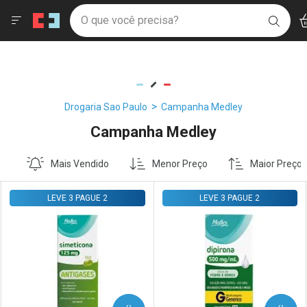
Drogaria São Paulo
Menu
Ac
Ir direto para a home
O que você precisa?
BUSC
Navegue pela página
Ir direto para o conteúdo
Faça a sua busca
Ir direto para a busca
Ir direto para a conta
Ir direto para a ajuda
Ir direto para a notificações
Drogaria Sao Paulo
Campanha Medley
Ir direto para o carrinho
Ir direto para o menu
Campanha Medley
Mais Vendido
Menor Preço
Maior Preço
LEVE 3 PAGUE 2
LEVE 3 PAGUE 2