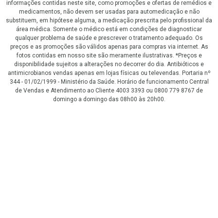
informações contidas neste site, como promoções e ofertas de remédios e
medicamentos, não devem ser usadas para automedicação e não
substituem, em hipótese alguma, a medicação prescrita pelo profissional da
área médica. Somente o médico está em condições de diagnosticar
qualquer problema de saúde e prescrever o tratamento adequado. Os
preços e as promoções são válidos apenas para compras via internet. As
fotos contidas em nosso site são meramente ilustrativas. *Preços e
disponibilidade sujeitos a alterações no decorrer do dia. Antibióticos e
antimicrobianos vendas apenas em lojas físicas ou televendas. Portaria nº
344 - 01/02/1999 - Ministério da Saúde. Horário de funcionamento Central
de Vendas e Atendimento ao Cliente 4003 3393 ou 0800 779 8767 de
domingo a domingo das 08h00 às 20h00.
LGPD Aceite os Cookies