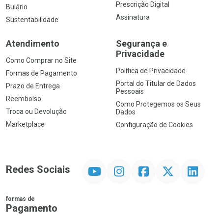
Prescrição Digital
Bulário
Assinatura
Sustentabilidade
Atendimento
Segurança e
Privacidade
Como Comprar no Site
Política de Privacidade
Formas de Pagamento
Portal do Titular de Dados
Prazo de Entrega
Pessoais
Reembolso
Como Protegemos os Seus
Troca ou Devolução
Dados
Marketplace
Configuração de Cookies
YouTube
Instagram
Facebook
Twitter
Linkedin
Redes Sociais
formas de
Pagamento