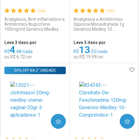
(166)
(591)
Analgésico, Anti-inflamatório e
Analgésico e Antitérmico
Antitérmico Ibuprofeno
Dipirona Monoidratada 1g
100mg/ml Genérico Medley
Genérico Medley 10
Ativar Desconto
Ativar Desconto
20ml
Comprimidos
Leve 3 itens por
Leve 3 itens por
4
13
Comprar sem Desconto
Comprar sem Desconto
R$
,48/cada
R$
,33/cada
Comprar sem Desconto
Comprar sem Desconto
Por R$ 9,70/cada
Por R$ 7,91/cada
ou R$ 6,72/un
ou R$ 19,99/un
Por R$ 9,70/cada
Por R$ 7,91/cada
ADI
50% OFF NA 2° UNIDADE
FECHAR
FECHAR
F
F
Laboratório
Por Menos
Laboratório
Por Menos
COMPRAR
COMPRAR