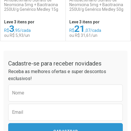
Antibacteriano Sulfato de
Antibacteriano Sulfato de
Neomicina 5mg + Bacitracina
Neomicina 5mg + Bacitracina
250UI/g Genérico Medley 15g
250UI/g Genérico Medley 50g
Ativar Desconto
Ativar Desconto
Leve 3 itens por
Leve 3 itens por
3
21
Comprar sem Desconto
Comprar sem Desconto
R$
,95/cada
R$
,07/cada
Comprar sem Desconto
Comprar sem Desconto
Por R$ 35,99/cada
Por R$ 14,84/cada
ou R$ 5,93/un
ou R$ 31,61/un
Por R$ 35,99/cada
Por R$ 14,84/cada
FECHAR
FECHAR
F
F
Tudo sobre a Drogaria São Paulo
Cadastre-se para receber novidades
Laboratório
Por Menos
Laboratório
Por Menos
Receba as melhores ofertas e super descontos
exclusivos!
Preencha o formulário abaixo para receber 
Nome
Email