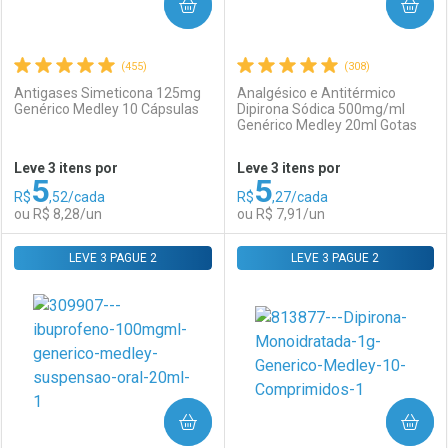
COMPRAR
COMPRAR
(455)
(308)
Antigases Simeticona 125mg
Analgésico e Antitérmico
Genérico Medley 10 Cápsulas
Dipirona Sódica 500mg/ml
Genérico Medley 20ml Gotas
Leve 3 itens por
Leve 3 itens por
5
5
R$
,52/cada
R$
,27/cada
ou R$ 8,28/un
ou R$ 7,91/un
LEVE 3 PAGUE 2
FECHAR
FECHAR
LEVE 3 PAGUE 2
F
F
Laboratório
Por Menos
Laboratório
Por Menos
COMPRAR
COMPRAR