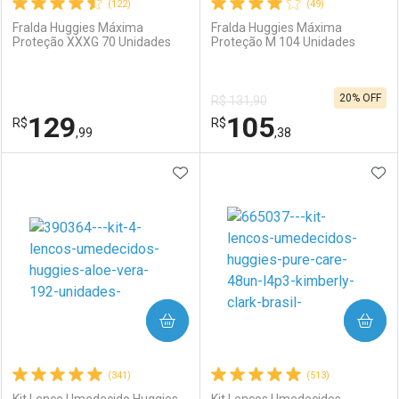
(122)
(49)
Fralda Huggies Máxima
Fralda Huggies Máxima
Proteção XXXG 70 Unidades
Proteção M 104 Unidades
Ativar Desconto
Ativar Desconto
20% OFF
R$ 131,90
Comprar sem Desconto
Comprar sem Desconto
129
105
R$
Comprar sem Desconto
R$
Comprar sem Desconto
Por R$ 129,99/cada
Por R$ 29,90/cada
,99
,38
Por R$ 129,99/cada
Por R$ 29,90/cada
ADICIONAR AOS FAVORITOS
ADI
FECHAR
FECHAR
F
F
Laboratório
Por Menos
Laboratório
Por Menos
COMPRAR
COMPRAR
(341)
(513)