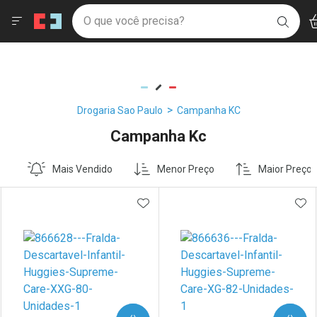
Drogaria São Paulo
Menu
Ac
Ir direto para a home
O que você precisa?
BUSC
Navegue pela página
Ir direto para o conteúdo
Faça a sua busca
Ir direto para a busca
Ir direto para a conta
Ir direto para a ajuda
Ir direto para a notificações
Drogaria Sao Paulo
Campanha KC
Ir direto para o carrinho
Ir direto para o menu
Campanha Kc
Mais Vendido
Menor Preço
Maior Preço
ADICIONAR AOS FAVORITOS
ADI