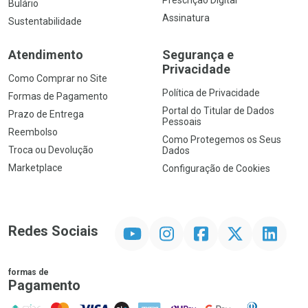
Prescrição Digital
Bulário
Assinatura
Sustentabilidade
Atendimento
Segurança e
Privacidade
Como Comprar no Site
Política de Privacidade
Formas de Pagamento
Portal do Titular de Dados
Prazo de Entrega
Pessoais
Reembolso
Como Protegemos os Seus
Troca ou Devolução
Dados
Marketplace
Configuração de Cookies
YouTube
Instagram
Facebook
Twitter
Linkedin
Redes Sociais
formas de
Pagamento
PIX
MasterCard
VISA
ELO
AMEX
NuPay
Google Pay
Diners Club