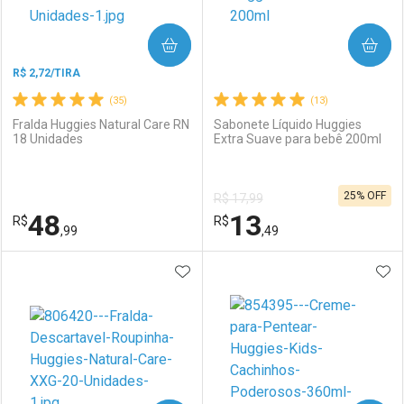
COMPRAR
COMPRAR
R$ 2,72/TIRA
(35)
(13)
Fralda Huggies Natural Care RN
Sabonete Líquido Huggies
18 Unidades
Extra Suave para bebê 200ml
Ativar Desconto
Ativar Desconto
25% OFF
R$ 17,99
Comprar sem Desconto
Comprar sem Desconto
48
13
R$
Comprar sem Desconto
R$
Comprar sem Desconto
Por R$ 16,59/cada
Por R$ 28,99/cada
,99
,49
Por R$ 16,59/cada
Por R$ 28,99/cada
ADICIONAR AOS FAVORITOS
ADI
FECHAR
FECHAR
F
F
Laboratório
Por Menos
Laboratório
Por Menos