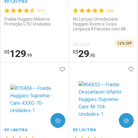
R$ 1,41/TIRA
(277)
(734)
Fralda Huggies Máxima
Kit Lenços Umedecidos
Proteção G 92 Unidades
Huggies Rosto e Corpo
Limpeza 4 Pacotes com 48
Ativar Desconto
Ativar Desconto
Unidades
12% OFF
R$ 33,99
Comprar sem Desconto
Comprar sem Desconto
129
29
R$
Comprar sem Desconto
R$
Comprar sem Desconto
Por R$ 129,99/cada
Por R$ 129,99/cada
,99
,90
Por R$ 129,99/cada
Por R$ 129,99/cada
ADICIONAR AOS FAVORITOS
ADI
FECHAR
FECHAR
F
F
Laboratório
Por Menos
Laboratório
Por Menos
COMPRAR
COMPRAR
R$ 1,86/TIRA
R$ 1,01/TIRA