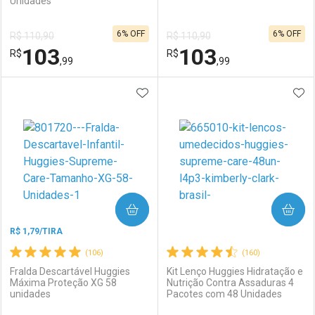
Unidades
Ativar Desconto
Ativar Desconto
6% OFF
6% OFF
R$ 110,90
R$ 110,90
Comprar sem Desconto
Comprar sem Desconto
103
103
R$
Comprar sem Desconto
R$
Comprar sem Desconto
Por R$ 31,90/cada
Por R$ 31,90/cada
,99
,99
Por R$ 31,90/cada
Por R$ 31,90/cada
ADICIONAR AOS FAVORITOS
ADI
FECHAR
FECHAR
F
F
Laboratório
Por Menos
Laboratório
Por Menos
COMPRAR
COMPRAR
R$ 1,79/TIRA
(106)
(160)
Fralda Descartável Huggies
Kit Lenço Huggies Hidratação e
Máxima Proteção XG 58
Nutrição Contra Assaduras 4
unidades
Pacotes com 48 Unidades
Ativar Desconto
Ativar Desconto