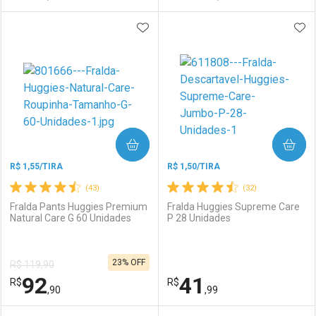
Por R$ 92,90/cada
Por R$ 92,90/cada
ADICIONAR AOS FAVORITOS
ADI
FECHAR
FECHAR
F
F
Laboratório
Por Menos
Laboratório
Por Menos
COMPRAR
COMPRAR
R$ 1,55/TIRA
R$ 1,50/TIRA
(43)
(32)
Fralda Pants Huggies Premium
Fralda Huggies Supreme Care
Natural Care G 60 Unidades
P 28 Unidades
Ativar Desconto
Ativar Desconto
23% OFF
R$ 119,90
Comprar sem Desconto
Comprar sem Desconto
92
41
R$
Comprar sem Desconto
R$
Comprar sem Desconto
Por R$ 51,59/cada
Por R$ 103,99/cada
,90
,99
Por R$ 51,59/cada
Por R$ 103,99/cada