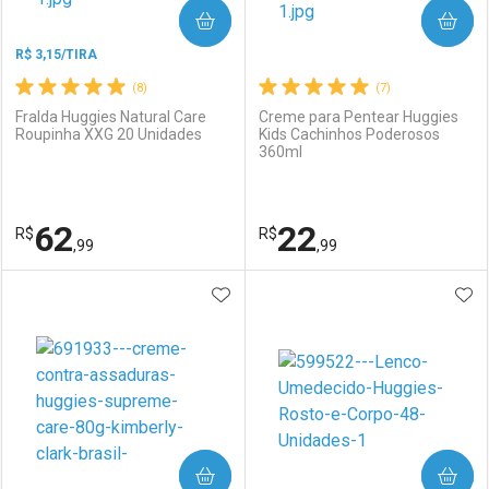
COMPRAR
COMPRAR
R$ 3,15/TIRA
(8)
(7)
Fralda Huggies Natural Care
Creme para Pentear Huggies
Roupinha XXG 20 Unidades
Kids Cachinhos Poderosos
360ml
Ativar Desconto
Ativar Desconto
Comprar sem Desconto
Comprar sem Desconto
62
22
R$
Comprar sem Desconto
R$
Comprar sem Desconto
Por R$ 48,99/cada
Por R$ 13,49/cada
,99
,99
Por R$ 48,99/cada
Por R$ 13,49/cada
ADICIONAR AOS FAVORITOS
ADI
FECHAR
FECHAR
F
F
Laboratório
Por Menos
Laboratório
Por Menos
COMPRAR
COMPRAR