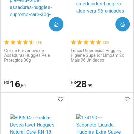
COMPRAR
COMPRAR
(34)
(33)
Creme Preventivo de
Lenço Umedecido Huggies
Assaduras Huggies Pele
Higiene Superior Limpam 2x
Protegida 30g
Mais 96 Unidades
Ativar Desconto
Ativar Desconto
Comprar sem Desconto
Comprar sem Desconto
16
28
R$
Comprar sem Desconto
R$
Comprar sem Desconto
Por R$ 21,59/cada
Por R$ 85,15/cada
,59
,99
Por R$ 21,59/cada
Por R$ 85,15/cada
ADICIONAR AOS FAVORITOS
ADI
FECHAR
FECHAR
F
F
Laboratório
Por Menos
Laboratório
Por Menos