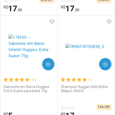
25% OFF
10% OFF
R$ 23,99
R$ 19,98
Comprar sem Desconto
Comprar sem Desconto
17
17
R$
Comprar sem Desconto
R$
Comprar sem Desconto
Por R$ 17,90/cada
Por R$ 17,90/cada
,90
,90
Por R$ 17,90/cada
Por R$ 17,90/cada
ADICIONAR AOS FAVORITOS
ADI
FECHAR
FECHAR
F
F
Laboratório
Por Menos
Laboratório
Por Menos
COMPRAR
COMPRAR
(55)
(7)
Sabonete em Barra Huggies
Shampoo Huggies Kids Brilho
Extra Suave para bebê 75g
Mágico 360ml
Ativar Desconto
Ativar Desconto
10% OFF
R$ 19,99
Comprar sem Desconto
Comprar sem Desconto
R$
Comprar sem Desconto
R$
Comprar sem Desconto
Por R$ 17,90/cada
Por R$ 17,90/cada