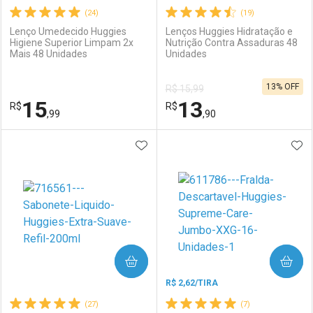
(24)
(19)
Lenço Umedecido Huggies
Lenços Huggies Hidratação e
Higiene Superior Limpam 2x
Nutrição Contra Assaduras 48
Mais 48 Unidades
Unidades
Ativar Desconto
Ativar Desconto
13% OFF
R$ 15,99
Comprar sem Desconto
Comprar sem Desconto
15
13
R$
Comprar sem Desconto
R$
Comprar sem Desconto
Por R$ 32,99/cada
Por R$ 12,59/cada
,99
,90
Por R$ 32,99/cada
Por R$ 12,59/cada
ADICIONAR AOS FAVORITOS
ADI
FECHAR
FECHAR
F
F
Laboratório
Por Menos
Laboratório
Por Menos
COMPRAR
COMPRAR
R$ 2,62/TIRA
(27)
(7)