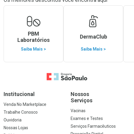
PBM
DermaClub
Laboratórios
Saiba Mais >
Saiba Mais >
Ir para a Home
Institucional
Nossos
Serviços
Venda No Marketplace
Vacinas
Trabalhe Conosco
Exames e Testes
Ouvidoria
Serviços Farmacêuticos
Nossas Lojas