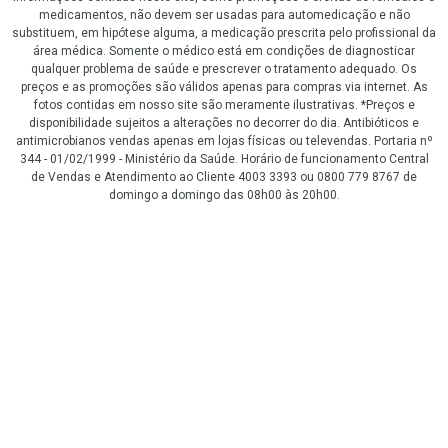
medicamentos, não devem ser usadas para automedicação e não
substituem, em hipótese alguma, a medicação prescrita pelo profissional da
área médica. Somente o médico está em condições de diagnosticar
qualquer problema de saúde e prescrever o tratamento adequado. Os
preços e as promoções são válidos apenas para compras via internet. As
fotos contidas em nosso site são meramente ilustrativas. *Preços e
disponibilidade sujeitos a alterações no decorrer do dia. Antibióticos e
antimicrobianos vendas apenas em lojas físicas ou televendas. Portaria nº
344 - 01/02/1999 - Ministério da Saúde. Horário de funcionamento Central
de Vendas e Atendimento ao Cliente 4003 3393 ou 0800 779 8767 de
domingo a domingo das 08h00 às 20h00.
LGPD Aceite os Cookies