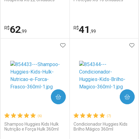
Ativar Desconto
Ativar Desconto
Comprar sem Desconto
Comprar sem Desconto
62
41
R$
Comprar sem Desconto
R$
Comprar sem Desconto
Por R$ 15,59/cada
Por R$ 41,99/cada
,99
,99
Por R$ 15,59/cada
Por R$ 41,99/cada
ADICIONAR AOS FAVORITOS
ADI
FECHAR
FECHAR
F
F
Laboratório
Por Menos
Laboratório
Por Menos
COMPRAR
COMPRAR
(6)
(7)
Shampoo Huggies Kids Hulk
Condicionador Huggies Kids
Nutrição e Força Hulk 360ml
Brilho Mágico 360ml
Ativar Desconto
Ativar Desconto