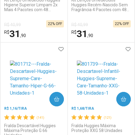
Kit Lenço Umedecido Huggies
Kit Lenços Umedecidos
Higiene Superior Limpam 2x
Huggies Recém-Nascido Sem
Mais 4 Pacotes com 48
Fragrância 4 Pacotes com 48
Ativar Desconto
Ativar Desconto
Unidades
Unidades
22% OFF
22% OFF
R$ 40,99
R$ 40,99
Comprar sem Desconto
Comprar sem Desconto
31
31
R$
Comprar sem Desconto
R$
Comprar sem Desconto
Por R$ 105,38/cada
Por R$ 105,38/cada
,90
,90
Por R$ 105,38/cada
Por R$ 105,38/cada
ADICIONAR AOS FAVORITOS
ADI
FECHAR
FECHAR
F
F
Laboratório
Por Menos
Laboratório
Por Menos
COMPRAR
COMPRAR
R$ 1,16/TIRA
R$ 1,68/TIRA
(141)
(121)
Fralda Descartável Huggies
Fralda Huggies Máxima
Máxima Proteção G 66
Proteção XXG 58 Unidades