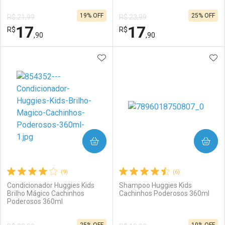
19% OFF
25% OFF
R$ 21,99
R$ 23,99
Comprar sem Desconto
Comprar sem Desconto
17
17
R$
Comprar sem Desconto
R$
Comprar sem Desconto
Por R$ 62,99/cada
Por R$ 41,99/cada
,90
,90
Por R$ 62,99/cada
Por R$ 41,99/cada
ADICIONAR AOS FAVORITOS
ADI
FECHAR
FECHAR
F
F
Laboratório
Por Menos
Laboratório
Por Menos
COMPRAR
COMPRAR
(9)
(6)
Condicionador Huggies Kids
Shampoo Huggies Kids
Brilho Mágico Cachinhos
Cachinhos Poderosos 360ml
Poderosos 360ml
Ativar Desconto
Ativar Desconto