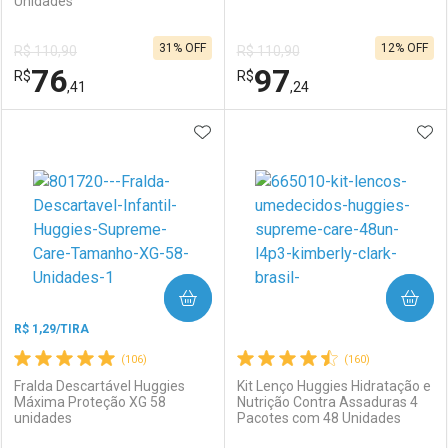
Unidades
Ativar Desconto
Ativar Desconto
31% OFF
12% OFF
R$ 110,90
R$ 110,90
Comprar sem Desconto
Comprar sem Desconto
76
97
R$
Comprar sem Desconto
R$
Comprar sem Desconto
Por R$ 31,90/cada
Por R$ 31,90/cada
,41
,24
Por R$ 31,90/cada
Por R$ 31,90/cada
ADICIONAR AOS FAVORITOS
ADI
FECHAR
FECHAR
F
F
Laboratório
Por Menos
Laboratório
Por Menos
COMPRAR
COMPRAR
R$ 1,29/TIRA
(106)
(160)
Fralda Descartável Huggies
Kit Lenço Huggies Hidratação e
Máxima Proteção XG 58
Nutrição Contra Assaduras 4
unidades
Pacotes com 48 Unidades
Ativar Desconto
Ativar Desconto