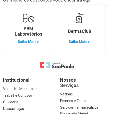
PBM
DermaClub
Laboratórios
Saiba Mais >
Saiba Mais >
Ir para a Home
Institucional
Nossos
Serviços
Venda No Marketplace
Vacinas
Trabalhe Conosco
Exames e Testes
Ouvidoria
Serviços Farmacêuticos
Nossas Lojas