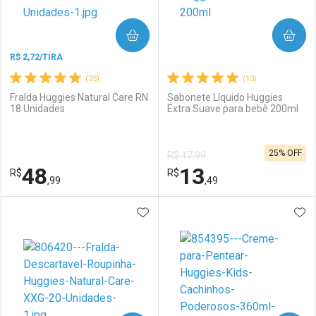
COMPRAR
COMPRAR
R$ 2,72/TIRA
(35)
(13)
Fralda Huggies Natural Care RN
Sabonete Líquido Huggies
18 Unidades
Extra Suave para bebê 200ml
Ativar Desconto
Ativar Desconto
25% OFF
R$ 17,99
Comprar sem Desconto
Comprar sem Desconto
48
13
R$
Comprar sem Desconto
R$
Comprar sem Desconto
Por R$ 16,59/cada
Por R$ 28,99/cada
,99
,49
Por R$ 16,59/cada
Por R$ 28,99/cada
ADICIONAR AOS FAVORITOS
ADI
FECHAR
FECHAR
F
F
Laboratório
Por Menos
Laboratório
Por Menos