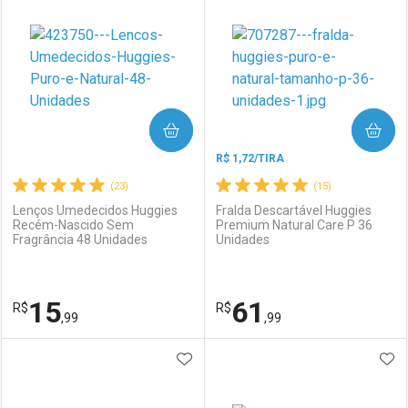
Laboratório
Por Menos
Laboratório
Por Menos
COMPRAR
COMPRAR
R$ 1,72/TIRA
(23)
(15)
Lenços Umedecidos Huggies
Fralda Descartável Huggies
Recém-Nascido Sem
Premium Natural Care P 36
Fragrância 48 Unidades
Unidades
Ativar Desconto
Ativar Desconto
Comprar sem Desconto
Comprar sem Desconto
15
61
R$
Comprar sem Desconto
R$
Comprar sem Desconto
Por R$ 41,99/cada
Por R$ 38,09/cada
,99
,99
Por R$ 41,99/cada
Por R$ 38,09/cada
ADICIONAR AOS FAVORITOS
ADI
FECHAR
FECHAR
F
F