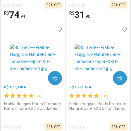
32% OFF
22% OFF
R$ 110,90
R$ 40,99
Comprar sem Desconto
Comprar sem Desconto
74
31
R$
Comprar sem Desconto
R$
Comprar sem Desconto
Por R$ 76,41/cada
Por R$ 97,24/cada
,94
,90
Por R$ 76,41/cada
Por R$ 97,24/cada
ADICIONAR AOS FAVORITOS
ADI
FECHAR
FECHAR
F
F
Laboratório
Por Menos
Laboratório
Por Menos
COMPRAR
COMPRAR
R$ 1,66/TIRA
R$ 1,79/TIRA
(74)
(117)
Fralda Huggies Pants Premium
Fralda Huggies Pants Premium
Natural Care XG 56 Unidades
Natural Care XXG 52 Unidades
Ativar Desconto
Ativar Desconto
23% OFF
32% OFF
R$ 119,90
R$ 135,99
Comprar sem Desconto
Comprar sem Desconto