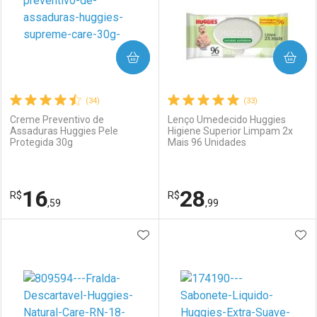
COMPRAR
COMPRAR
(34)
(33)
Creme Preventivo de
Lenço Umedecido Huggies
Assaduras Huggies Pele
Higiene Superior Limpam 2x
Protegida 30g
Mais 96 Unidades
Ativar Desconto
Ativar Desconto
Comprar sem Desconto
Comprar sem Desconto
16
28
R$
Comprar sem Desconto
R$
Comprar sem Desconto
Por R$ 21,59/cada
Por R$ 85,15/cada
,59
,99
Por R$ 21,59/cada
Por R$ 85,15/cada
ADICIONAR AOS FAVORITOS
ADI
FECHAR
FECHAR
F
F
Laboratório
Por Menos
Laboratório
Por Menos