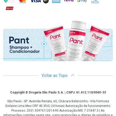
Hipercard
Promoção em Destaque
Voltar ao Topo
Copyright
Copyright © Drogaria São Paulo S.A. | CNPJ: 61.412.110/0565-33
São Paulo - SP: Avenida Renata, 60, Chácara Belenzinho - Vila Formosa
Gislaine Lima Meo CRF 40.354 | 24 horas| Autorização de funcionamento:
Processo: 2531.559767/2014-90 Autorização/MS: 7.31847.3 | As
informações contidas neste site, como promoções e ofertas de remédios e