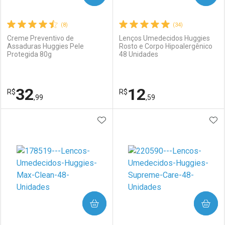
(8)
(34)
Creme Preventivo de
Lenços Umedecidos Huggies
Assaduras Huggies Pele
Rosto e Corpo Hipoalergênico
Protegida 80g
48 Unidades
Ativar Desconto
Ativar Desconto
Comprar sem Desconto
Comprar sem Desconto
32
12
R$
Comprar sem Desconto
R$
Comprar sem Desconto
Por R$ 62,99/cada
Por R$ 22,99/cada
,99
,59
Por R$ 62,99/cada
Por R$ 22,99/cada
ADICIONAR AOS FAVORITOS
ADI
FECHAR
FECHAR
F
F
Laboratório
Por Menos
Laboratório
Por Menos
COMPRAR
COMPRAR