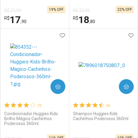
19% OFF
22% OFF
R$ 21,99
R$ 23,99
Comprar sem Desconto
Comprar sem Desconto
17
18
R$
Comprar sem Desconto
R$
Comprar sem Desconto
Por R$ 62,99/cada
Por R$ 41,99/cada
,90
,80
Por R$ 62,99/cada
Por R$ 41,99/cada
ADICIONAR AOS FAVORITOS
ADI
FECHAR
FECHAR
F
F
Laboratório
Por Menos
Laboratório
Por Menos
COMPRAR
COMPRAR
(9)
(6)
Condicionador Huggies Kids
Shampoo Huggies Kids
Brilho Mágico Cachinhos
Cachinhos Poderosos 360ml
Poderosos 360ml
Ativar Desconto
Ativar Desconto