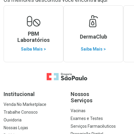
PBM
DermaClub
Laboratórios
Saiba Mais >
Saiba Mais >
Ir para a Home
Institucional
Nossos
Serviços
Venda No Marketplace
Vacinas
Trabalhe Conosco
Exames e Testes
Ouvidoria
Serviços Farmacêuticos
Nossas Lojas