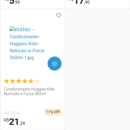
5
17
,99
,90
Por R$ 21,33/cada
Por R$ 17,90/cada
ADICIONAR AOS FAVORITOS
FECHAR
FECHAR
F
F
Laboratório
Por Menos
Laboratório
Por Menos
COMPRAR
(7)
Condicionador Huggies Kids
Nutrição e Força 360ml
Ativar Desconto
Ativar Desconto
11% OFF
R$ 23,99
Comprar sem Desconto
Comprar sem Desconto
21
R$
Comprar sem Desconto
Comprar sem Desconto
Por R$ 5,99/cada
Por R$ 17,90/cada
,24
Por R$ 5,99/cada
Por R$ 17,90/cada