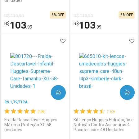
Unidades
Ativar Desconto
Ativar Desconto
6% OFF
6% OFF
R$ 110,90
R$ 110,90
Comprar sem Desconto
Comprar sem Desconto
103
103
R$
Comprar sem Desconto
R$
Comprar sem Desconto
Por R$ 48,99/cada
Por R$ 48,99/cada
,99
,99
Por R$ 48,99/cada
Por R$ 48,99/cada
ADICIONAR AOS FAVORITOS
ADI
FECHAR
FECHAR
F
F
Laboratório
Por Menos
Laboratório
Por Menos
COMPRAR
COMPRAR
R$ 1,79/TIRA
(106)
(160)
Fralda Descartável Huggies
Kit Lenço Huggies Hidratação e
Máxima Proteção XG 58
Nutrição Contra Assaduras 4
unidades
Pacotes com 48 Unidades
Ativar Desconto
Ativar Desconto