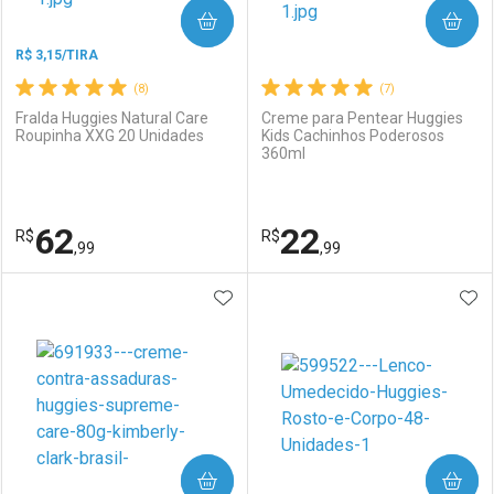
COMPRAR
COMPRAR
R$ 3,15/TIRA
(8)
(7)
Fralda Huggies Natural Care
Creme para Pentear Huggies
Roupinha XXG 20 Unidades
Kids Cachinhos Poderosos
360ml
Ativar Desconto
Ativar Desconto
Comprar sem Desconto
Comprar sem Desconto
62
22
R$
Comprar sem Desconto
R$
Comprar sem Desconto
Por R$ 48,99/cada
Por R$ 14,16/cada
,99
,99
Por R$ 48,99/cada
Por R$ 14,16/cada
ADICIONAR AOS FAVORITOS
ADI
FECHAR
FECHAR
F
F
Laboratório
Por Menos
Laboratório
Por Menos
COMPRAR
COMPRAR