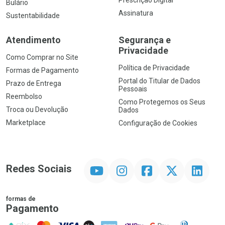
Prescrição Digital
Bulário
Assinatura
Sustentabilidade
Atendimento
Segurança e
Privacidade
Como Comprar no Site
Política de Privacidade
Formas de Pagamento
Portal do Titular de Dados
Prazo de Entrega
Pessoais
Reembolso
Como Protegemos os Seus
Troca ou Devolução
Dados
Marketplace
Configuração de Cookies
YouTube
Instagram
Facebook
Twitter
Linkedin
Redes Sociais
formas de
Pagamento
PIX
MasterCard
VISA
ELO
AMEX
NuPay
Google Pay
Diners Club