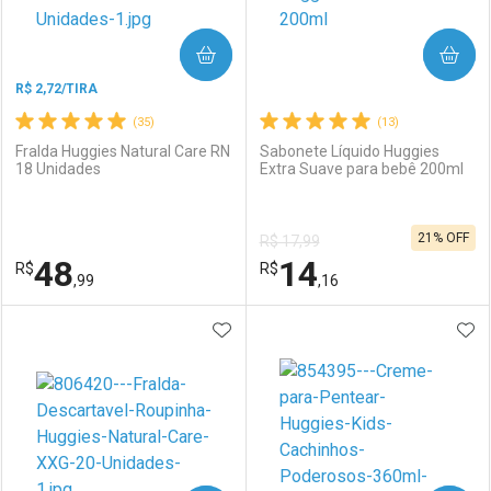
COMPRAR
COMPRAR
R$ 2,72/TIRA
(35)
(13)
Fralda Huggies Natural Care RN
Sabonete Líquido Huggies
18 Unidades
Extra Suave para bebê 200ml
Ativar Desconto
Ativar Desconto
21% OFF
R$ 17,99
Comprar sem Desconto
Comprar sem Desconto
48
14
R$
Comprar sem Desconto
R$
Comprar sem Desconto
Por R$ 16,59/cada
Por R$ 28,99/cada
,99
,16
Por R$ 16,59/cada
Por R$ 28,99/cada
ADICIONAR AOS FAVORITOS
ADI
FECHAR
FECHAR
F
F
Laboratório
Por Menos
Laboratório
Por Menos