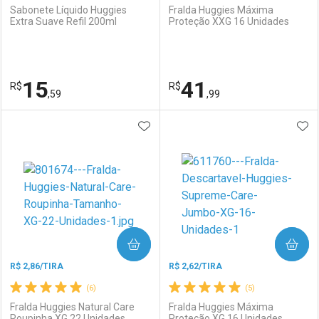
Sabonete Líquido Huggies
Fralda Huggies Máxima
Extra Suave Refil 200ml
Proteção XXG 16 Unidades
Ativar Desconto
Ativar Desconto
Comprar sem Desconto
Comprar sem Desconto
15
41
R$
Comprar sem Desconto
R$
Comprar sem Desconto
Por R$ 15,99/cada
Por R$ 13,90/cada
,59
,99
Por R$ 15,99/cada
Por R$ 13,90/cada
ADICIONAR AOS FAVORITOS
ADI
FECHAR
FECHAR
F
F
Laboratório
Por Menos
Laboratório
Por Menos
COMPRAR
COMPRAR
R$ 2,86/TIRA
R$ 2,62/TIRA
(6)
(5)
Fralda Huggies Natural Care
Fralda Huggies Máxima
Roupinha XG 22 Unidades
Proteção XG 16 Unidades