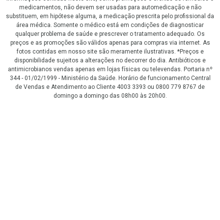
medicamentos, não devem ser usadas para automedicação e não
substituem, em hipótese alguma, a medicação prescrita pelo profissional da
área médica. Somente o médico está em condições de diagnosticar
qualquer problema de saúde e prescrever o tratamento adequado. Os
preços e as promoções são válidos apenas para compras via internet. As
fotos contidas em nosso site são meramente ilustrativas. *Preços e
disponibilidade sujeitos a alterações no decorrer do dia. Antibióticos e
antimicrobianos vendas apenas em lojas físicas ou televendas. Portaria nº
344 - 01/02/1999 - Ministério da Saúde. Horário de funcionamento Central
de Vendas e Atendimento ao Cliente 4003 3393 ou 0800 779 8767 de
domingo a domingo das 08h00 às 20h00.
LGPD Aceite os Cookies