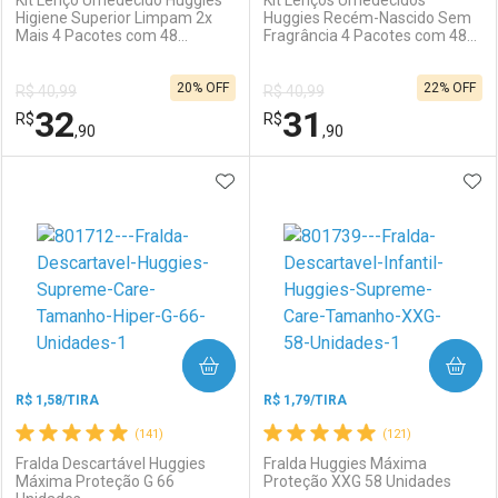
Kit Lenço Umedecido Huggies
Kit Lenços Umedecidos
Higiene Superior Limpam 2x
Huggies Recém-Nascido Sem
Mais 4 Pacotes com 48
Fragrância 4 Pacotes com 48
Ativar Desconto
Ativar Desconto
Unidades
Unidades
20% OFF
22% OFF
R$ 40,99
R$ 40,99
Comprar sem Desconto
Comprar sem Desconto
32
31
R$
Comprar sem Desconto
R$
Comprar sem Desconto
Por R$ 129,99/cada
Por R$ 105,38/cada
,90
,90
Por R$ 129,99/cada
Por R$ 105,38/cada
ADICIONAR AOS FAVORITOS
ADI
FECHAR
FECHAR
F
F
Laboratório
Por Menos
Laboratório
Por Menos
COMPRAR
COMPRAR
R$ 1,58/TIRA
R$ 1,79/TIRA
(141)
(121)
Fralda Descartável Huggies
Fralda Huggies Máxima
Máxima Proteção G 66
Proteção XXG 58 Unidades