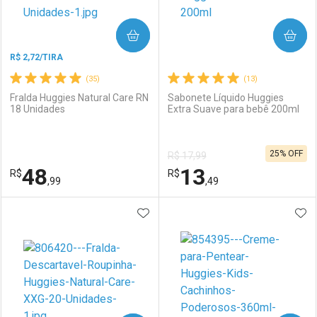
COMPRAR
COMPRAR
R$ 2,72/TIRA
(35)
(13)
Fralda Huggies Natural Care RN
Sabonete Líquido Huggies
18 Unidades
Extra Suave para bebê 200ml
Ativar Desconto
Ativar Desconto
25% OFF
R$ 17,99
Comprar sem Desconto
Comprar sem Desconto
48
13
R$
Comprar sem Desconto
R$
Comprar sem Desconto
Por R$ 16,59/cada
Por R$ 28,99/cada
,99
,49
Por R$ 16,59/cada
Por R$ 28,99/cada
ADICIONAR AOS FAVORITOS
ADI
FECHAR
FECHAR
F
F
Laboratório
Por Menos
Laboratório
Por Menos