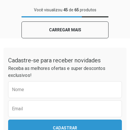
FECHAR
FECHAR
Você visualizou
45
de
65
produtos
Laboratório
Por Menos
CARREGAR MAIS
Tudo sobre a Drogaria São Paulo
Cadastre-se para receber novidades
Receba as melhores ofertas e super descontos
exclusivos!
Preencha o formulário abaixo para receber 
Nome
Ativar Desconto
Comprar sem Desconto
Email
Comprar sem Desconto
Por R$ 17,90/cada
Por R$ 17,90/cada
CADASTRAR