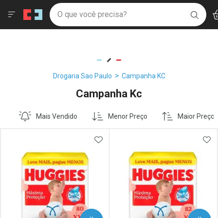
Drogaria São Paulo
Menu
Ac
Ir direto para a home
O que você precisa?
BUSC
Navegue pela página
Ir direto para o conteúdo
Faça a sua busca
Ir direto para a busca
Ir direto para a conta
Ir direto para a ajuda
Ir direto para a notificações
Drogaria Sao Paulo
Campanha KC
Ir direto para o carrinho
Ir direto para o menu
Campanha Kc
Mais Vendido
Menor Preço
Maior Preço
ADICIONAR AOS FAVORITOS
ADI