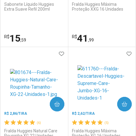
Sabonete Líquido Huggies
Fralda Huggies Máxima
Extra Suave Refil 200ml
Proteção XXG 16 Unidades
Ativar Desconto
Ativar Desconto
Comprar sem Desconto
Comprar sem Desconto
15
41
R$
Comprar sem Desconto
R$
Comprar sem Desconto
Por R$ 15,99/cada
Por R$ 13,90/cada
,59
,99
Por R$ 15,99/cada
Por R$ 13,90/cada
ADICIONAR AOS FAVORITOS
ADI
FECHAR
FECHAR
F
F
Laboratório
Por Menos
Laboratório
Por Menos
COMPRAR
COMPRAR
R$ 2,86/TIRA
R$ 2,62/TIRA
(6)
(5)
Fralda Huggies Natural Care
Fralda Huggies Máxima
Roupinha XG 22 Unidades
Proteção XG 16 Unidades