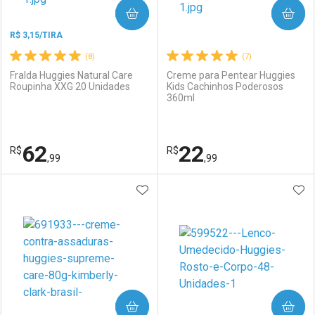
COMPRAR
COMPRAR
R$ 3,15/TIRA
(8)
(7)
Fralda Huggies Natural Care
Creme para Pentear Huggies
Roupinha XXG 20 Unidades
Kids Cachinhos Poderosos
360ml
Ativar Desconto
Ativar Desconto
Comprar sem Desconto
Comprar sem Desconto
62
22
R$
Comprar sem Desconto
R$
Comprar sem Desconto
Por R$ 48,99/cada
Por R$ 13,49/cada
,99
,99
Por R$ 48,99/cada
Por R$ 13,49/cada
ADICIONAR AOS FAVORITOS
ADI
FECHAR
FECHAR
F
F
Laboratório
Por Menos
Laboratório
Por Menos
COMPRAR
COMPRAR