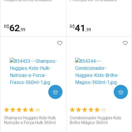
Ativar Desconto
Ativar Desconto
Comprar sem Desconto
Comprar sem Desconto
62
41
R$
Comprar sem Desconto
R$
Comprar sem Desconto
Por R$ 15,59/cada
Por R$ 41,99/cada
,99
,99
Por R$ 15,59/cada
Por R$ 41,99/cada
ADICIONAR AOS FAVORITOS
ADI
FECHAR
FECHAR
F
F
Laboratório
Por Menos
Laboratório
Por Menos
COMPRAR
COMPRAR
(6)
(7)
Shampoo Huggies Kids Hulk
Condicionador Huggies Kids
Nutrição e Força Hulk 360ml
Brilho Mágico 360ml
Ativar Desconto
Ativar Desconto