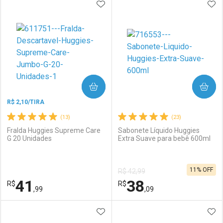
ADICIONAR AOS FAVORITOS
ADI
FECHAR
FECHAR
F
F
Laboratório
Por Menos
Laboratório
Por Menos
COMPRAR
COMPRAR
R$ 2,10/TIRA
(13)
(23)
Fralda Huggies Supreme Care
Sabonete Líquido Huggies
G 20 Unidades
Extra Suave para bebê 600ml
Ativar Desconto
Ativar Desconto
11% OFF
R$ 42,99
Comprar sem Desconto
Comprar sem Desconto
41
38
R$
Comprar sem Desconto
R$
Comprar sem Desconto
Por R$ 92,90/cada
Por R$ 41,99/cada
,99
,09
Por R$ 92,90/cada
Por R$ 41,99/cada
ADICIONAR AOS FAVORITOS
ADI
FECHAR
FECHAR
F
F