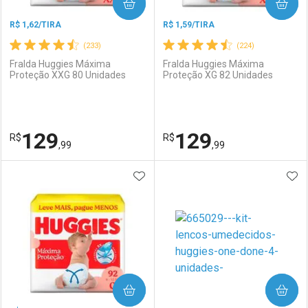
COMPRAR
COMPRAR
R$ 1,62/TIRA
R$ 1,59/TIRA
(233)
(224)
Fralda Huggies Máxima
Fralda Huggies Máxima
Proteção XXG 80 Unidades
Proteção XG 82 Unidades
129
129
R$
R$
,99
,99
ADICIONAR AOS FAVORITOS
ADI
FECHAR
FECHAR
F
F
Laboratório
Por Menos
Laboratório
Por Menos
COMPRAR
COMPRAR