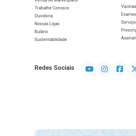
Venda No Marketplace
Vacina
Trabalhe Conosco
Exames
Ouvidoria
Serviço
Nossas Lojas
Prescriç
Bulário
Assinat
Sustentabilidade
YouTube
Instagram
Facebook
Twit
Redes Sociais
Promoção em Destaque