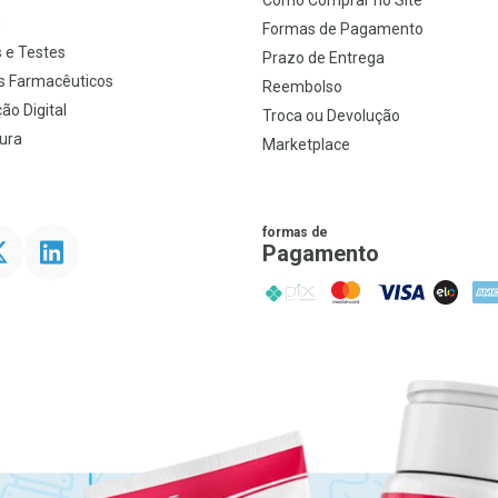
Como Comprar no Site
s
Formas de Pagamento
 e Testes
Prazo de Entrega
s Farmacêuticos
Reembolso
ão Digital
Troca ou Devolução
ura
Marketplace
formas de
ter
Linkedin
Pagamento
PIX
MasterCard
VISA
ELO
AME