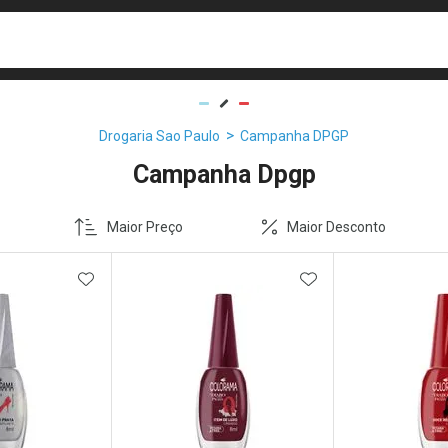
busca
isa?
Drogaria Sao Paulo
Campanha DPGP
Campanha Dpgp
Maior Preço
Maior Desconto
FAVORITOS
ADICIONAR AOS FAVORITOS
ADICIONAR AOS 