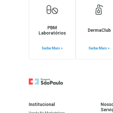
PBM
DermaClub
Laboratórios
Saiba Mais >
Saiba Mais >
Ir para a Home
Institucional
Noss
Servi