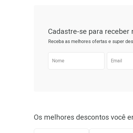
Cadastre-se para receber
Receba as melhores ofertas e super des
Preencha o formulário aba
Nome
Email
Ativar Desconto
Comprar sem Desconto
Comprar sem Desconto
Por R$ 95,59/cada
Por R$ 95,59/cada
Os melhores descontos você e