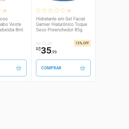
(0)
(0)
moso
Hidratante em Gel Facial
iabo Veste
Garnier Hialurônico Toque
ebeldia 8ml
Seco Preenchedor 85g
15% OFF
R$ 42,39
35
R$
,99
COMPRAR
FECHAR
FECHAR
FECHAR
FECHAR
rio
os
Laboratório
Por Menos