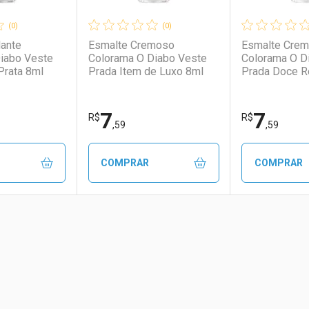
(0)
(0)
lante
Esmalte Cremoso
Esmalte Cre
iabo Veste
Colorama O Diabo Veste
Colorama O D
Prata 8ml
Prada Item de Luxo 8ml
Prada Doce R
7
7
R$
R$
,59
,59
COMPRAR
COMPRAR
FAVORITOS
FECHAR
FECHAR
FECHAR
FECHAR
rio
os
Laboratório
Por Menos
Laborató
Por Men