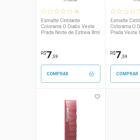
(0)
Esmalte Cintilante
Esmalte Cinti
Colorama O Diabo Veste
Colorama O D
Prada Noite de Estreia 8ml
Prada Veste 
7
7
R$
R$
,59
,59
COMPRAR
COMPRAR
ADICIONAR AOS 
FECHAR
FECHAR
Laboratório
Por Menos
Laborató
Por Men