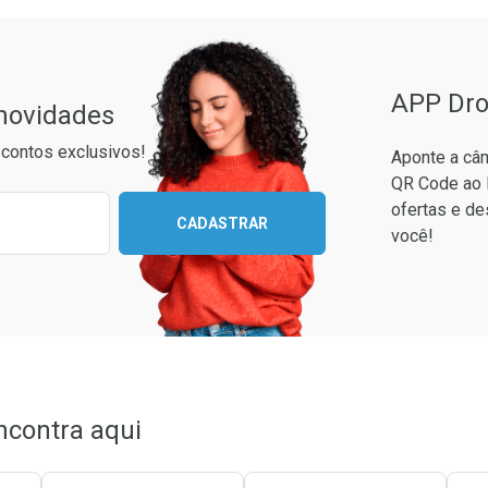
APP Dro
 novidades
contos exclusivos!
Aponte a câm
QR Code ao 
ixo para receber as melhores ofertas:
ofertas e de
CADASTRAR
você!
ncontra aqui