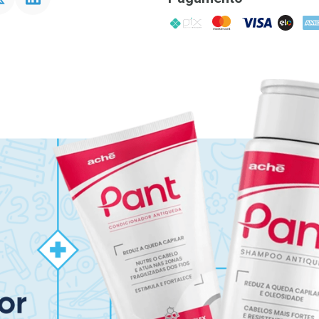
PIX
MasterCard
VISA
ELO
AME