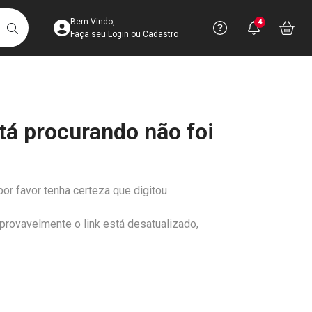
Acesse sua Conta
Precisa de 
Notific
Aces
Bem Vindo,
4
Você po
notifica
Vo
it
BUSCAR
Ver Recursos 
Faça seu Login ou Cadastro
Atendimento ao 
tá procurando não foi
Central de Ajud
Televendas
4003-3393
por favor tenha certeza que digitou
 provavelmente o link está desatualizado,