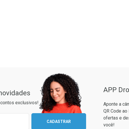
ão Paulo
APP Dro
 novidades
contos exclusivos!
Aponte a câm
QR Code ao 
ixo para receber as melhores ofertas:
ofertas e de
CADASTRAR
você!