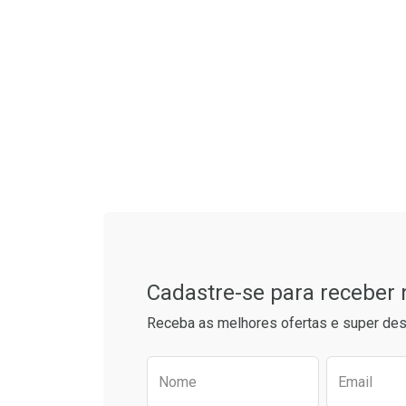
Tudo sobre a Drogaria S
Cadastre-se para receber
Receba as melhores ofertas e super des
Preencha o formulário aba
Nome
Email