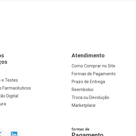
os
Atendimento
ços
Como Comprar no Site
s
Formas de Pagamento
 e Testes
Prazo de Entrega
s Farmacêuticos
Reembolso
ão Digital
Troca ou Devolução
ura
Marketplace
formas de
ter
Linkedin
Pagamento