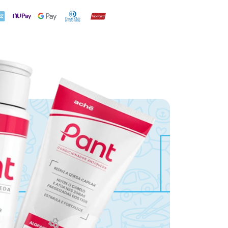
X
NuPay
Google Pay
Diners Club
Hipercard