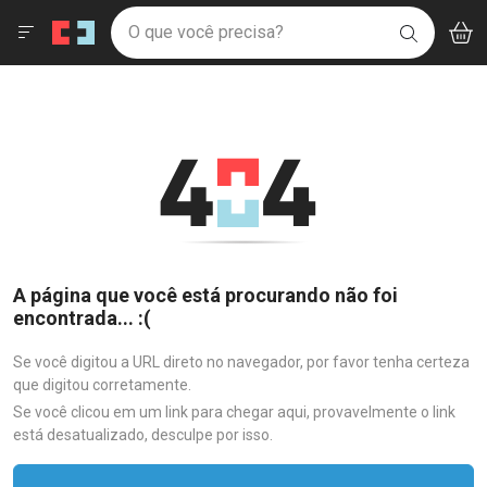
Drogaria São Paulo
Menu
Aces
Ir direto para a home
O que você precisa?
V
i
BUSCAR
Navegue pela página
Ir direto para o conteúdo
Faça a sua busca
Ir direto para a busca
Ir direto para a conta
Ir direto para a ajuda
Ir direto para a notificações
Ir direto para o carrinho
Ir direto para o menu
A página que você está procurando não foi
encontrada... :(
Se você digitou a URL direto no navegador, por favor tenha certeza
que digitou corretamente.
Se você clicou em um link para chegar aqui, provavelmente o link
está desatualizado, desculpe por isso.