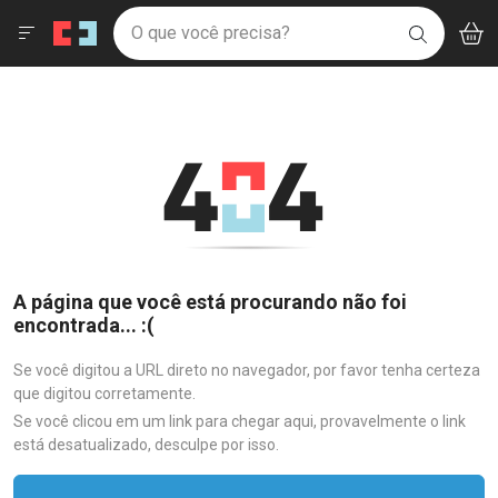
Drogaria São Paulo
Menu
Aces
Ir direto para a home
O que você precisa?
V
i
BUSCAR
Navegue pela página
Ir direto para o conteúdo
Faça a sua busca
Ir direto para a busca
Ir direto para a conta
Ir direto para a ajuda
Ir direto para a notificações
Ir direto para o carrinho
Ir direto para o menu
A página que você está procurando não foi
encontrada... :(
Se você digitou a URL direto no navegador, por favor tenha certeza
que digitou corretamente.
Se você clicou em um link para chegar aqui, provavelmente o link
está desatualizado, desculpe por isso.