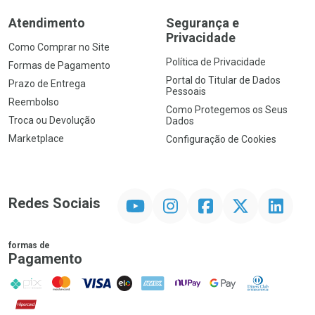
Atendimento
Segurança e
Privacidade
Como Comprar no Site
Política de Privacidade
Formas de Pagamento
Portal do Titular de Dados
Prazo de Entrega
Pessoais
Reembolso
Como Protegemos os Seus
Troca ou Devolução
Dados
Marketplace
Configuração de Cookies
YouTube
Instagram
Facebook
Twitter
Linkedin
Redes Sociais
formas de
Pagamento
PIX
MasterCard
VISA
ELO
AMEX
NuPay
Google Pay
Diners Club
Hipercard