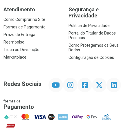
Atendimento
Segurança e
Privacidade
Como Comprar no Site
Política de Privacidade
Formas de Pagamento
Portal do Titular de Dados
Prazo de Entrega
Pessoais
Reembolso
Como Protegemos os Seus
Troca ou Devolução
Dados
Marketplace
Configuração de Cookies
YouTube
Instagram
Facebook
Twitter
Linkedin
Redes Sociais
formas de
Pagamento
PIX
MasterCard
VISA
ELO
AMEX
NuPay
Google Pay
Diners Club
Hipercard