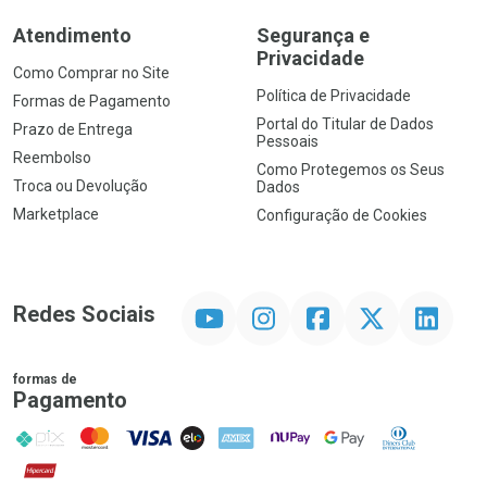
Atendimento
Segurança e
Privacidade
Como Comprar no Site
Política de Privacidade
Formas de Pagamento
Portal do Titular de Dados
Prazo de Entrega
Pessoais
Reembolso
Como Protegemos os Seus
Troca ou Devolução
Dados
Marketplace
Configuração de Cookies
YouTube
Instagram
Facebook
Twitter
Linkedin
Redes Sociais
formas de
Pagamento
PIX
MasterCard
VISA
ELO
AMEX
NuPay
Google Pay
Diners Club
Hipercard