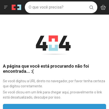
Drogaria São Paulo
Menu
Aces
Ir direto para a home
O que você precisa?
V
i
BUSCAR
Navegue pela página
Ir direto para o conteúdo
Faça a sua busca
Ir direto para a busca
Ir direto para a conta
Ir direto para a ajuda
Ir direto para a notificações
Ir direto para o carrinho
Ir direto para o menu
A página que você está procurando não foi
encontrada... :(
Se você digitou a URL direto no navegador, por favor tenha certeza
que digitou corretamente.
Se você clicou em um link para chegar aqui, provavelmente o link
está desatualizado, desculpe por isso.