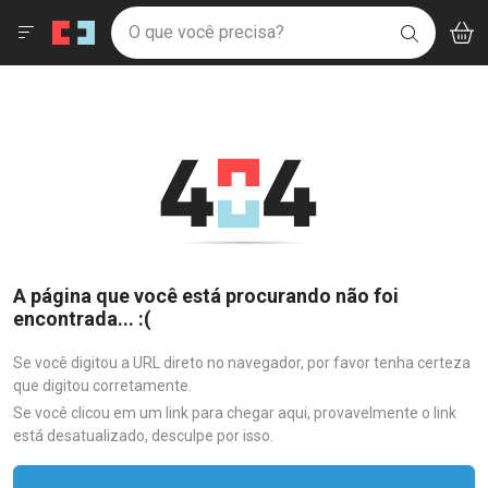
Drogaria São Paulo
Menu
Aces
Ir direto para a home
O que você precisa?
V
i
BUSCAR
Navegue pela página
Ir direto para o conteúdo
Faça a sua busca
Ir direto para a busca
Ir direto para a conta
Ir direto para a ajuda
Ir direto para a notificações
Ir direto para o carrinho
Ir direto para o menu
A página que você está procurando não foi
encontrada... :(
Se você digitou a URL direto no navegador, por favor tenha certeza
que digitou corretamente.
Se você clicou em um link para chegar aqui, provavelmente o link
está desatualizado, desculpe por isso.