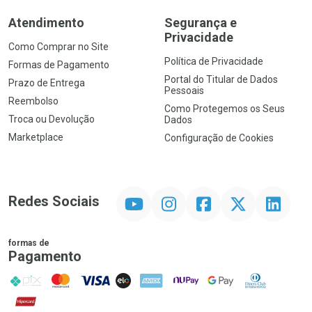
Atendimento
Segurança e
Privacidade
Como Comprar no Site
Política de Privacidade
Formas de Pagamento
Portal do Titular de Dados
Prazo de Entrega
Pessoais
Reembolso
Como Protegemos os Seus
Troca ou Devolução
Dados
Marketplace
Configuração de Cookies
YouTube
Instagram
Facebook
Twitter
Linkedin
Redes Sociais
formas de
Pagamento
PIX
MasterCard
VISA
ELO
AMEX
NuPay
Google Pay
Diners Club
Hipercard