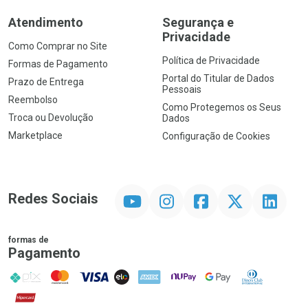
Atendimento
Segurança e
Privacidade
Como Comprar no Site
Política de Privacidade
Formas de Pagamento
Portal do Titular de Dados
Prazo de Entrega
Pessoais
Reembolso
Como Protegemos os Seus
Troca ou Devolução
Dados
Marketplace
Configuração de Cookies
YouTube
Instagram
Facebook
Twitter
Linkedin
Redes Sociais
formas de
Pagamento
PIX
MasterCard
VISA
ELO
AMEX
NuPay
Google Pay
Diners Club
Hipercard