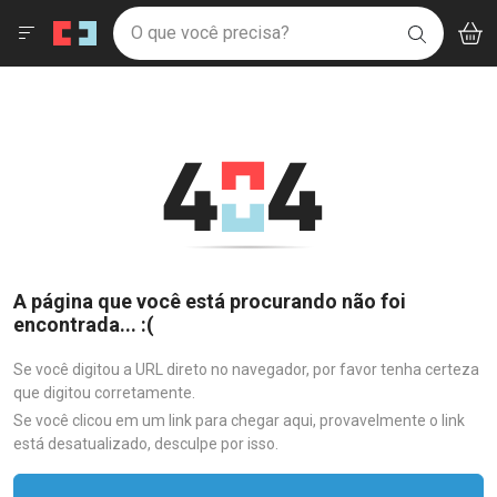
Drogaria São Paulo
Menu
Aces
Ir direto para a home
O que você precisa?
V
i
BUSCAR
Navegue pela página
Ir direto para o conteúdo
Faça a sua busca
Ir direto para a busca
Ir direto para a conta
Ir direto para a ajuda
Ir direto para a notificações
Ir direto para o carrinho
Ir direto para o menu
A página que você está procurando não foi
encontrada... :(
Se você digitou a URL direto no navegador, por favor tenha certeza
que digitou corretamente.
Se você clicou em um link para chegar aqui, provavelmente o link
está desatualizado, desculpe por isso.