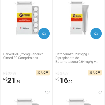
Laboratório
Por Menos
Laboratório
Por Menos
COMPRAR
COMPRAR
(0)
(0)
Carvedilol 6,25mg Genérico
Cetoconazol 20mg/g +
Cimed 30 Comprimidos
Dipropionato de
Betametasona 0,64mg/g +
Ativar Desconto
Ativar Desconto
Sulfato de Neomicina 2,5mg/g
Genérico Cimed 30g Creme
30% OFF
39% OFF
R$ 30,88
R$ 27,77
Comprar sem Desconto
Comprar sem Desconto
21
16
R$
Comprar sem Desconto
R$
Comprar sem Desconto
Por R$ 25,49/cada
Por R$ 30,99/cada
,59
,99
Por R$ 25,49/cada
Por R$ 30,99/cada
ADICIONAR AOS FAVORITOS
ADI
FECHAR
FECHAR
F
F