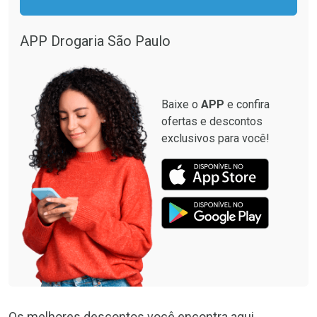
APP Drogaria São Paulo
Baixe o
APP
e confira
ofertas e descontos
exclusivos para você!
Os melhores descontos você encontra aqui