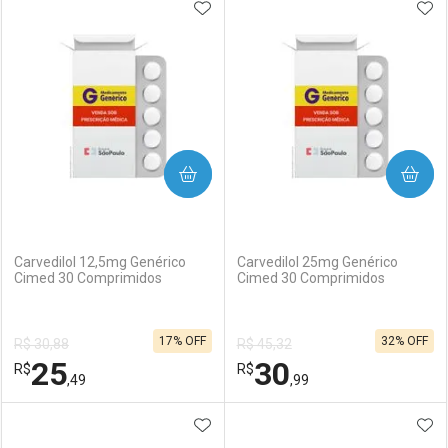
ADICIONAR AOS FAVORITOS
ADI
FECHAR
FECHAR
F
F
Laboratório
Por Menos
Laboratório
Por Menos
COMPRAR
COMPRAR
(0)
(0)
Carvedilol 12,5mg Genérico
Carvedilol 25mg Genérico
Cimed 30 Comprimidos
Cimed 30 Comprimidos
Ativar Desconto
Ativar Desconto
17% OFF
32% OFF
R$ 30,88
R$ 45,32
Comprar sem Desconto
Comprar sem Desconto
25
30
R$
Comprar sem Desconto
R$
Comprar sem Desconto
Por R$ 14,99/cada
Por R$ 3,79/cada
,49
,99
Por R$ 14,99/cada
Por R$ 3,79/cada
ADICIONAR AOS FAVORITOS
ADI
FECHAR
FECHAR
F
F