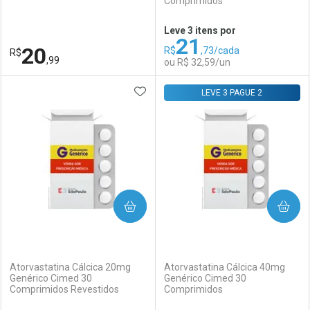
Comprimidos
Ativar Desconto
Ativar Desconto
Leve 3 itens por
21
Comprar sem Desconto
Comprar sem Desconto
20
R$
,73/cada
R$
Comprar sem Desconto
Comprar sem Desconto
Por R$ 8,59/cada
Por R$ 22,99/cada
,99
ou R$ 32,59/un
Por R$ 8,59/cada
Por R$ 22,99/cada
ADICIONAR AOS FAVORITOS
FECHAR
FECHAR
LEVE 3 PAGUE 2
F
F
Laboratório
Por Menos
Laboratório
Por Menos
COMPRAR
COMPRAR
(0)
(0)
Atorvastatina Cálcica 20mg
Atorvastatina Cálcica 40mg
Genérico Cimed 30
Genérico Cimed 30
Comprimidos Revestidos
Comprimidos
Ativar Desconto
Ativar Desconto