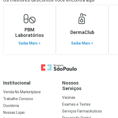
PBM
DermaClub
Laboratórios
Saiba Mais >
Saiba Mais >
Ir para a Home
Institucional
Nossos
Serviços
Venda No Marketplace
Vacinas
Trabalhe Conosco
Exames e Testes
Ouvidoria
Serviços Farmacêuticos
Nossas Lojas