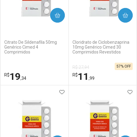
COMPRAR
COMPRAR
(0)
(0)
Citrato De Sildenafila 50mg
Cloridrato de Ciclobenzaprina
Genérico Cimed 4
10mg Genérico Cimed 30
Comprimidos
Comprimidos Revestidos
Ativar Desconto
Ativar Desconto
57% OFF
R$ 27,94
Comprar sem Desconto
Comprar sem Desconto
19
11
R$
Comprar sem Desconto
R$
Comprar sem Desconto
Por R$ 10,39/cada
Por R$ 25,99/cada
,34
,99
Por R$ 10,39/cada
Por R$ 25,99/cada
ADICIONAR AOS FAVORITOS
ADI
FECHAR
FECHAR
F
F
Laboratório
Por Menos
Laboratório
Por Menos