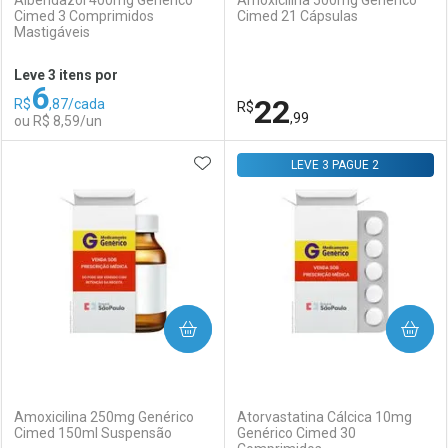
Albendazol 400mg Genérico
Amoxicilina 500mg Genérico
Cimed 3 Comprimidos
Cimed 21 Cápsulas
Mastigáveis
Ativar Desconto
Ativar Desconto
Leve 3 itens por
6
Comprar sem Desconto
Comprar sem Desconto
22
R$
,87/cada
Comprar sem Desconto
R$
Comprar sem Desconto
Por R$ 15,99/cada
Por R$ 2,99/cada
,99
ou R$ 8,59/un
Por R$ 15,99/cada
Por R$ 2,99/cada
ADICIONAR AOS FAVORITOS
FECHAR
FECHAR
LEVE 3 PAGUE 2
F
F
Laboratório
Por Menos
Laboratório
Por Menos
COMPRAR
COMPRAR
(0)
(0)
Amoxicilina 250mg Genérico
Atorvastatina Cálcica 10mg
Cimed 150ml Suspensão
Genérico Cimed 30