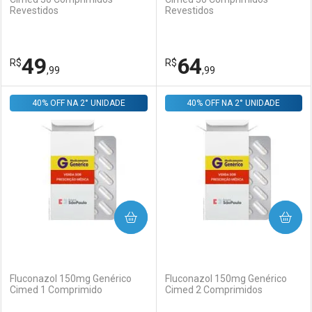
Revestidos
Revestidos
Ativar Desconto
Ativar Desconto
Comprar sem Desconto
Comprar sem Desconto
49
64
R$
Comprar sem Desconto
R$
Comprar sem Desconto
Por R$ 12,59/cada
Por R$ 18,59/cada
,99
,99
Por R$ 12,59/cada
Por R$ 18,59/cada
40% OFF NA 2° UNIDADE
FECHAR
FECHAR
40% OFF NA 2° UNIDADE
F
F
Laboratório
Por Menos
Laboratório
Por Menos
COMPRAR
COMPRAR
(0)
(0)
Fluconazol 150mg Genérico
Fluconazol 150mg Genérico
Cimed 1 Comprimido
Cimed 2 Comprimidos
Ativar Desconto
Ativar Desconto