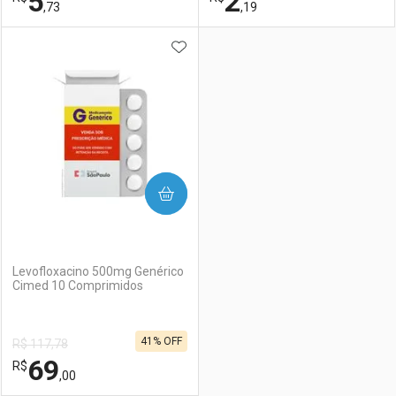
5
2
,73
,19
Por R$ 4,19/cada
Por R$ 16,59/cada
ADICIONAR AOS FAVORITOS
FECHAR
FECHAR
F
F
Laboratório
Por Menos
Laboratório
Por Menos
COMPRAR
(0)
Levofloxacino 500mg Genérico
Cimed 10 Comprimidos
Ativar Desconto
Ativar Desconto
41% OFF
R$ 117,78
Comprar sem Desconto
Comprar sem Desconto
69
R$
Comprar sem Desconto
Comprar sem Desconto
Por R$ 5,73/cada
Por R$ 2,19/cada
,00
Por R$ 5,73/cada
Por R$ 2,19/cada