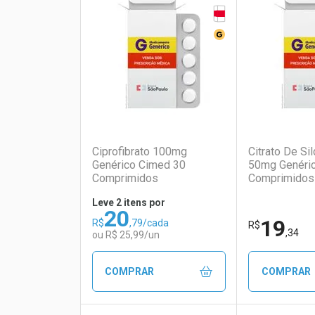
Tarja Vermelha
Laboratório
Por Menos
Laborató
Por Men
Medicamento Genér
(0)
Ciprofibrato 100mg
Citrato De Sil
Genérico Cimed 30
50mg Genéri
Comprimidos
Comprimidos
Leve 2 itens por
20
19
R$
,79/cada
Ativar Desconto
Ativar Des
R$
,34
ou R$ 25,99/un
Comprar sem Desconto
Comprar sem Desconto
Comprar s
Comprar s
COMPRAR
COMPRAR
Por R$ 21,59/cada
Por R$ 21,59/cada
Por R$ 16,9
Por R$ 16,9