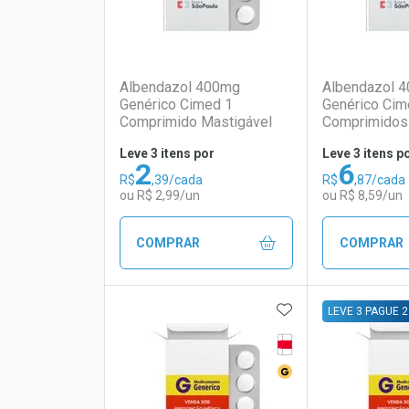
(0)
Albendazol 400mg
Albendazol 
Genérico Cimed 1
Genérico Cim
Comprimido Mastigável
Comprimidos
Leve 3 itens por
Leve 3 itens p
2
6
R$
,39/cada
R$
,87/cada
Ativar Desconto
Ativar Des
ou R$ 2,99/un
ou R$ 8,59/un
Comprar sem Desconto
Comprar sem Desconto
Comprar s
Comprar s
COMPRAR
COMPRAR
Por R$ 28,19/cada
Por R$ 28,19/cada
Por R$ 21,5
Por R$ 21,5
ADICIONAR AOS 
FECHAR
FECHAR
LEVE 3 PAGUE 2
Tarja Vermelha
Laboratório
Por Menos
Laborató
Por Men
Medicamento Genér