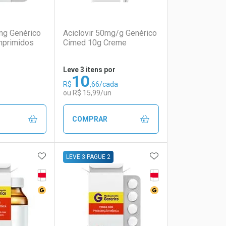
(0)
(0)
mg Genérico
Aciclovir 50mg/g Genérico
mprimidos
Cimed 10g Creme
Leve 3 itens por
10
R$
,66/cada
ou R$ 15,99/un
COMPRAR
FAVORITOS
ADICIONAR AOS FAVORITOS
ADICIONAR AOS 
FECHAR
FECHAR
FECHAR
FECHAR
LEVE 3 PAGUE 2
Tarja Vermelha
Tarja Vermelha
rio
os
Laboratório
Por Menos
co
Medicamento Genérico
Medicamento Genéri