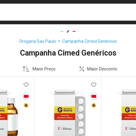
busca
isa?
Drogaria Sao Paulo
Campanha Cimed Genéricos
Campanha Cimed Genéricos
Maior Preço
Maior Desconto
FAVORITOS
ADICIONAR AOS FAVORITOS
ADICIONAR AOS 
Tarja Vermelha
Tarja Vermelha
ico
Medicamento Genérico
Medicamento Genéri