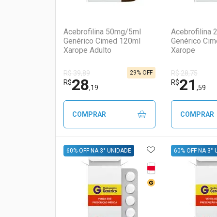
(0)
Acebrofilina 50mg/5ml
Acebrofilina
Genérico Cimed 120ml
Genérico Ci
Xarope Adulto
Xarope
29% OFF
R$ 39,89
R$ 28,75
28
21
R$
R$
,19
,59
COMPRAR
COMPRAR
ADICIONAR AOS 
FECHAR
FECHAR
60% OFF NA 3° UNIDADE
60% OFF NA 3°
Tarja Vermelha
Laboratório
Por Menos
Laborató
Por Men
Medicamento Genér