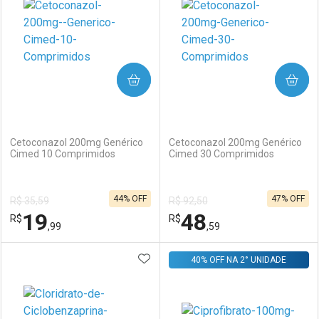
Laboratório
Por Menos
Laboratório
Por Menos
COMPRAR
COMPRAR
(0)
(0)
Cetoconazol 200mg Genérico
Cetoconazol 200mg Genérico
Cimed 10 Comprimidos
Cimed 30 Comprimidos
Ativar Desconto
Ativar Desconto
44% OFF
47% OFF
R$ 35,59
R$ 92,50
Comprar sem Desconto
Comprar sem Desconto
19
48
R$
Comprar sem Desconto
R$
Comprar sem Desconto
Por R$ 21,59/cada
Por R$ 16,99/cada
,99
,59
Por R$ 21,59/cada
Por R$ 16,99/cada
ADICIONAR AOS FAVORITOS
FECHAR
FECHAR
40% OFF NA 2° UNIDADE
F
F
Laboratório
Por Menos
Laboratório
Por Menos