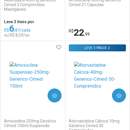
Albendazol 400mg Genérico
Amoxicilina 500mg Genérico
Cimed 3 Comprimidos
Cimed 21 Cápsulas
Mastigáveis
Ativar Desconto
Ativar Desconto
Leve 3 itens por
6
Comprar sem Desconto
Comprar sem Desconto
22
R$
,87/cada
Comprar sem Desconto
R$
Comprar sem Desconto
Por R$ 15,99/cada
Por R$ 2,99/cada
,99
ou R$ 8,59/un
Por R$ 15,99/cada
Por R$ 2,99/cada
ADICIONAR AOS FAVORITOS
FECHAR
FECHAR
LEVE 3 PAGUE 2
F
F
Laboratório
Por Menos
Laboratório
Por Menos
COMPRAR
COMPRAR
(0)
(0)
Amoxicilina 250mg Genérico
Atorvastatina Cálcica 10mg
Cimed 150ml Suspensão
Genérico Cimed 30