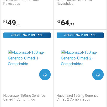
Revestidos
Revestidos
Ativar Desconto
Ativar Desconto
Comprar sem Desconto
Comprar sem Desconto
49
64
R$
Comprar sem Desconto
R$
Comprar sem Desconto
Por R$ 12,59/cada
Por R$ 18,59/cada
,99
,99
Por R$ 12,59/cada
Por R$ 18,59/cada
40% OFF NA 2° UNIDADE
FECHAR
FECHAR
40% OFF NA 2° UNIDADE
F
F
Laboratório
Por Menos
Laboratório
Por Menos
COMPRAR
COMPRAR
(0)
(0)
Fluconazol 150mg Genérico
Fluconazol 150mg Genérico
Cimed 1 Comprimido
Cimed 2 Comprimidos
Ativar Desconto
Ativar Desconto