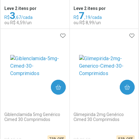
Leve 2 itens por
Leve 2 itens por
3
7
Comprar sem Desconto
Comprar sem Desconto
R$
,67/cada
R$
,19/cada
Comprar sem Desconto
Comprar sem Desconto
Por R$ 49,99/cada
Por R$ 64,99/cada
ou R$ 4,59/un
ou R$ 8,99/un
Por R$ 49,99/cada
Por R$ 64,99/cada
ADICIONAR AOS FAVORITOS
ADI
FECHAR
FECHAR
F
F
Laboratório
Por Menos
Laboratório
Por Menos
COMPRAR
COMPRAR
(0)
(0)
Giblenclamida 5mg Genérico
Glimepirida 2mg Genérico
Cimed 30 Comprimidos
Cimed 30 Comprimidos
Ativar Desconto
Ativar Desconto