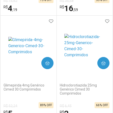
73% OFF
53% OFF
R$ 15,62
R$ 35,58
Comprar sem Desconto
Comprar sem Desconto
4
16
R$
Comprar sem Desconto
R$
Comprar sem Desconto
Por R$ 4,59/cada
Por R$ 8,99/cada
,19
,59
Por R$ 4,59/cada
Por R$ 8,99/cada
ADICIONAR AOS FAVORITOS
ADI
FECHAR
FECHAR
F
F
Laboratório
Por Menos
Laboratório
Por Menos
COMPRAR
COMPRAR
(0)
(0)
Glimepirida 4mg Genérico
Hidroclorotiazida 25mg
Cimed 30 Comprimidos
Genérico Cimed 30
Comprimidos
Ativar Desconto
Ativar Desconto
89% OFF
66% OFF
R$ 52,24
R$ 6,45
Comprar sem Desconto
Comprar sem Desconto
R$
Comprar sem Desconto
R$
Comprar sem Desconto
Por R$ 4,19/cada
Por R$ 16,59/cada