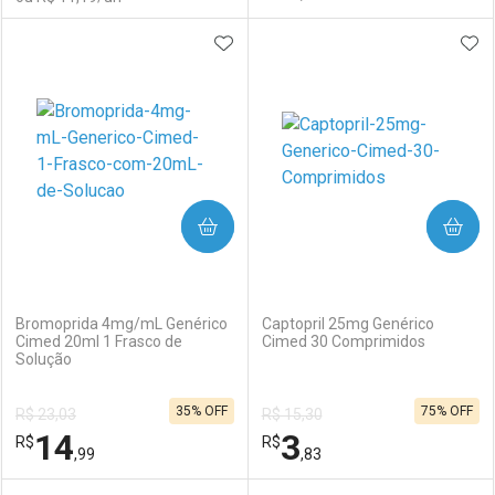
Por R$ 22,80/cada
Por R$ 36,99/cada
ADICIONAR AOS FAVORITOS
ADI
FECHAR
FECHAR
F
F
Laboratório
Por Menos
Laboratório
Por Menos
COMPRAR
COMPRAR
(0)
(0)
Bromoprida 4mg/mL Genérico
Captopril 25mg Genérico
Cimed 20ml 1 Frasco de
Cimed 30 Comprimidos
Solução
Ativar Desconto
Ativar Desconto
35% OFF
75% OFF
R$ 23,03
R$ 15,30
Comprar sem Desconto
Comprar sem Desconto
14
3
R$
Comprar sem Desconto
R$
Comprar sem Desconto
Por R$ 11,19/cada
Por R$ 2,73/cada
,99
,83
Por R$ 11,19/cada
Por R$ 2,73/cada