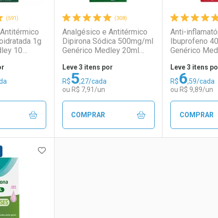
(591)
(308)
Antitérmico
Analgésico e Antitérmico
Anti-inflamató
oidratada 1g
Dipirona Sódica 500mg/ml
Ibuprofeno 4
ley 10
Genérico Medley 20ml
Genérico Med
Gotas
Cápsulas
or
Leve 3 itens por
Leve 3 itens po
5
6
da
R$
,27/cada
R$
,59/cada
n
ou R$ 7,91/un
ou R$ 9,89/un
COMPRAR
COMPRAR
FAVORITOS
ADICIONAR AOS FAVORITOS
FECHAR
FECHAR
FECHAR
FECHAR
rio
os
Laboratório
Por Menos
Laborató
Por Men