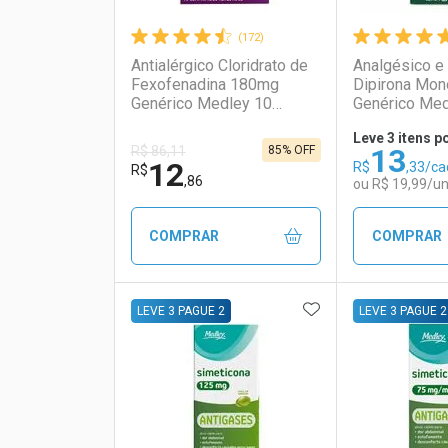
(172)
Antialérgico Cloridrato de
Analgésico e 
Fexofenadina 180mg
Dipirona Mon
Genérico Medley 10
Genérico Med
Comprimidos
Comprimidos
Leve 3 itens p
13
85% OFF
R$ 86,11
12
R$
,33/ca
R$
,86
ou R$ 19,99/u
COMPRAR
COMPRAR
ADICIONAR AOS 
FECHAR
FECHAR
LEVE 3 PAGUE 2
LEVE 3 PAGUE 2
Laboratório
Por Menos
Laborató
Por Men