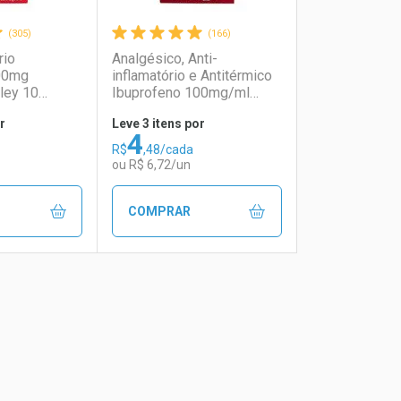
(305)
(166)
rio
Analgésico, Anti-
00mg
inflamatório e Antitérmico
ley 10
Ibuprofeno 100mg/ml
Genérico Medley 20ml
r
Leve 3 itens por
4
R$
,48/cada
ou R$ 6,72/un
COMPRAR
FECHAR
FECHAR
FECHAR
FECHAR
rio
os
Laboratório
Por Menos