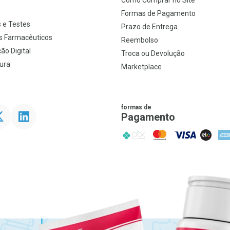
Como Comprar no Site
s
Formas de Pagamento
 e Testes
Prazo de Entrega
s Farmacêuticos
Reembolso
ão Digital
Troca ou Devolução
ura
Marketplace
formas de
ter
Linkedin
Pagamento
PIX
MasterCard
VISA
ELO
AME