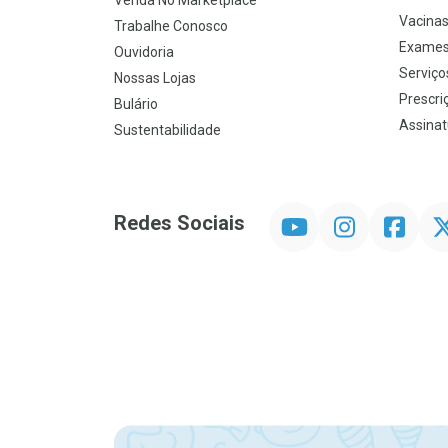
Venda No Marketplace
Vacina
Trabalhe Conosco
Exames
Ouvidoria
Serviço
Nossas Lojas
Prescriç
Bulário
Assinat
Sustentabilidade
YouTube
Instagram
Facebook
Twit
Redes Sociais
Promoção em Destaque