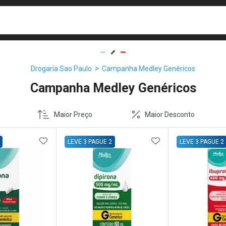
busca
isa?
Drogaria Sao Paulo
Campanha Medley Genéricos
Campanha Medley Genéricos
Maior Preço
Maior Desconto
FAVORITOS
ADICIONAR AOS FAVORITOS
ADICIONAR AOS 
LEVE 3 PAGUE 2
LEVE 3 PAGUE 2