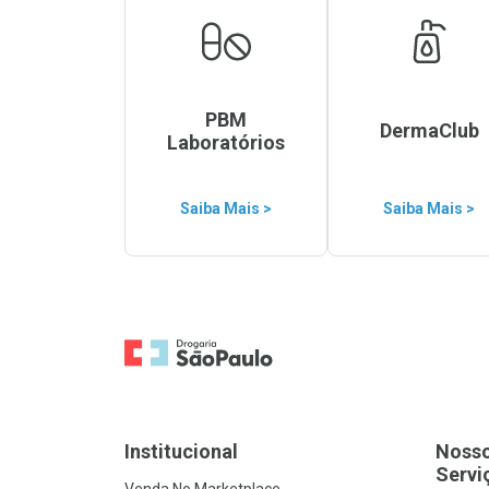
PBM
DermaClub
Laboratórios
Saiba Mais >
Saiba Mais >
Ir para a Home
Institucional
Noss
Servi