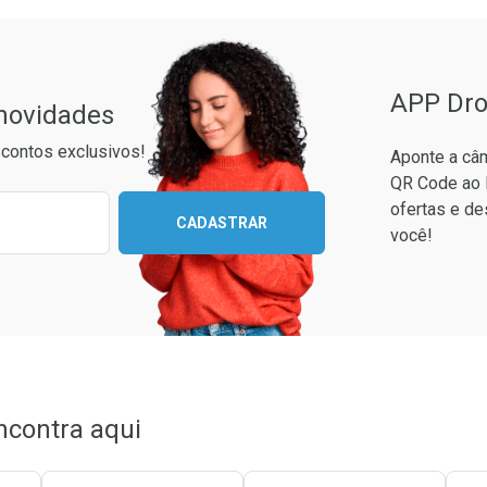
APP Dro
 novidades
contos exclusivos!
Aponte a câm
QR Code ao 
ixo para receber as melhores ofertas:
ofertas e de
CADASTRAR
você!
unidades
conto
/cada
em Desconto
em Desconto
/cada
/cada
ncontra aqui