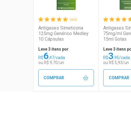
(455)
Antigases Simeticona
Antigases Si
125mg Genérico Medley
75mg/ml Gen
10 Cápsulas
15ml Gotas
Leve 3 itens por
Leve 3 itens p
6
3
Comprar 3 
R$
,47/cada
R$
,95/cada
Ativar Desconto
Ativar Des
Por R$ 13,3
ou R$ 9,70/un
ou R$ 5,93/un
Comprar sem Desconto
Comprar sem Desconto
Comprar s
Comprar s
COMPRAR
COMPRAR
Por R$ 12,86/cada
Por R$ 12,86/cada
Por R$ 19,9
Por R$ 19,9
FECHAR
FECHAR
Laboratório
Por Menos
Laborató
Por Men
Tudo sobre a Drogaria S