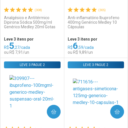
(308)
(305)
Analgésico e Antitérmico
Anti-inflamatório Ibuprofeno
Dipirona Sódica 500mg/ml
400mg Genérico Medley 10
Genérico Medley 20ml Gotas
Cápsulas
Ativar Desconto
Ativar Desconto
Leve 3 itens por
Leve 3 itens por
5
6
Comprar sem Desconto
Comprar sem Desconto
R$
,27/cada
R$
,59/cada
Comprar sem Desconto
Comprar sem Desconto
Por R$ 12,86/cada
Por R$ 19,99/cada
ou R$ 7,91/un
ou R$ 9,89/un
Por R$ 12,86/cada
Por R$ 19,99/cada
LEVE 3 PAGUE 2
FECHAR
FECHAR
LEVE 3 PAGUE 2
F
F
Laboratório
Por Menos
Laboratório
Por Menos
COMPRAR
COMPRAR