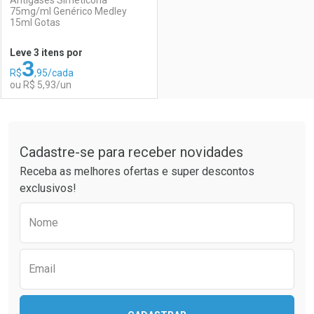
Antigases Simeticona
75mg/ml Genérico Medley
15ml Gotas
Ativar Desconto
Ativar Desconto
Leve 3 itens por
3
Comprar sem Desconto
Comprar sem Desconto
R$
,95/cada
Comprar sem Desconto
Comprar sem Desconto
Por R$ 6,82/cada
Por R$ 9,70/cada
ou R$ 5,93/un
Por R$ 6,82/cada
Por R$ 9,70/cada
FECHAR
FECHAR
Tudo sobre a Drogaria São Paulo
Cadastre-se para receber novidades
Laboratório
Por Menos
Receba as melhores ofertas e super descontos
exclusivos!
Preencha o formulário abaixo para receber 
Nome
Email