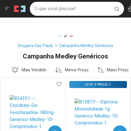
Drogaria São Paulo
Menu
Ac
Ir direto para a home
O que você precisa?
BUSC
Navegue pela página
Ir direto para o conteúdo
Faça a sua busca
Ir direto para a busca
Ir direto para a conta
Ir direto para a ajuda
Ir direto para a notificações
Drogaria Sao Paulo
Campanha Medley Genéricos
Ir direto para o carrinho
Ir direto para o menu
Campanha Medley Genéricos
Mais Vendido
Menor Preço
Maior Preço
ADICIONAR AOS FAVORITOS
LEVE 3 PAGUE 2