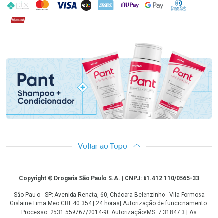
PIX
MasterCard
VISA
ELO
AMEX
NuPay
Google Pay
Diners Club
Hipercard
Promoção em Destaque
Voltar ao Topo
Copyright
Copyright © Drogaria São Paulo S.A. | CNPJ: 61.412.110/0565-33
São Paulo - SP: Avenida Renata, 60, Chácara Belenzinho - Vila Formosa
Gislaine Lima Meo CRF 40.354 | 24 horas| Autorização de funcionamento:
Processo: 2531.559767/2014-90 Autorização/MS: 7.31847.3 | As