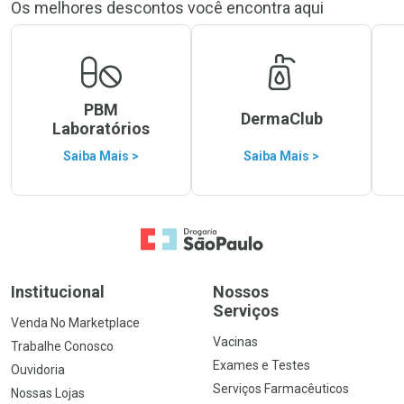
Os melhores descontos você encontra aqui
PBM
DermaClub
Laboratórios
Saiba Mais >
Saiba Mais >
Ir para a Home
Institucional
Nossos
Serviços
Venda No Marketplace
Vacinas
Trabalhe Conosco
Exames e Testes
Ouvidoria
Serviços Farmacêuticos
Nossas Lojas