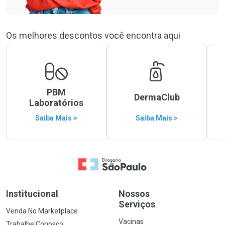
Os melhores descontos você encontra aqui
PBM
DermaClub
Laboratórios
Saiba Mais >
Saiba Mais >
Ir para a Home
Institucional
Nossos
Serviços
Venda No Marketplace
Vacinas
Trabalhe Conosco