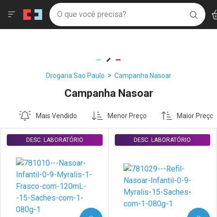
Drogaria São Paulo
Menu
Ac
Ir direto para a home
O que você precisa?
BUSC
Navegue pela página
Ir direto para o conteúdo
Faça a sua busca
Ir direto para a busca
Ir direto para a conta
Ir direto para a ajuda
Ir direto para a notificações
Drogaria Sao Paulo
Campanha Nasoar
Ir direto para o carrinho
Ir direto para o menu
Campanha Nasoar
Mais Vendido
Menor Preço
Maior Preço
DESC. LABORATÓRIO
DESC. LABORATÓRIO