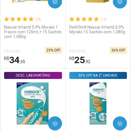
COMPRAR
COMPRAR
(33)
(15)
Nasoar Infantil 0,9% Myralis 1
Refil Refil Nasoar Infantil 0,9%
Frasco com 120mL+ 15 Sachês
Myralis 15 Sachês com 1,080g
com 1,080g
23% OFF
26% OFF
R$ 44,99
R$ 34,90
34
25
R$
R$
,55
,92
DESC. LABORATÓRIO
FECHAR
FECHAR
50% OFF NA 2° UNIDADE
F
F
Laboratório
Por Menos
Laboratório
Por Menos
COMPRAR
COMPRAR