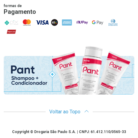
formas de
Pagamento
PIX
MasterCard
VISA
ELO
AMEX
NuPay
Google Pay
Diners Club
Hipercard
Promoção em Destaque
Voltar ao Topo
Copyright
Copyright © Drogaria São Paulo S.A. | CNPJ: 61.412.110/0565-33