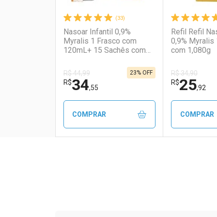
(33)
Nasoar Infantil 0,9%
Refil Refil Na
Myralis 1 Frasco com
0,9% Myralis
120mL+ 15 Sachês com
com 1,080g
1,080g
23% OFF
R$ 44,99
R$ 34,90
34
25
R$
R$
,55
,92
COMPRAR
COMPRAR
FECHAR
FECHAR
Laboratório
Por Menos
Laborató
Por Men
Tudo sobre a Drogaria S