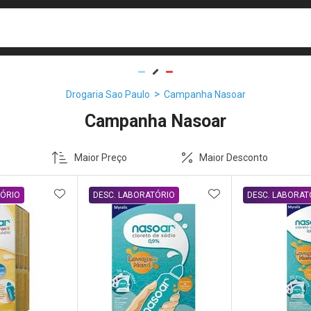
busca
isa?
Drogaria Sao Paulo
Campanha Nasoar
Campanha Nasoar
Maior Preço
Maior Desconto
FAVORITOS
ADICIONAR AOS FAVORITOS
ADICIONAR AOS 
TÓRIO
DESC. LABORATÓRIO
DESC. LABORAT