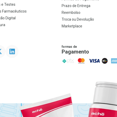
 e Testes
Prazo de Entrega
s Farmacêuticos
Reembolso
ão Digital
Troca ou Devolução
ura
Marketplace
formas de
ter
Linkedin
Pagamento
PIX
MasterCard
VISA
ELO
AME