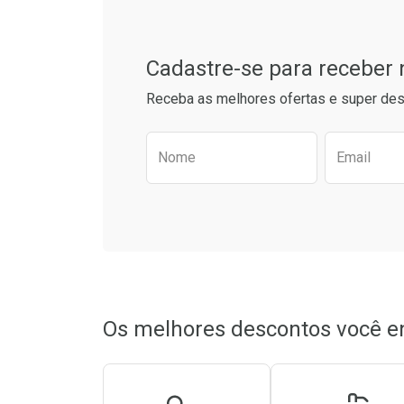
Cadastre-se para receber
Receba as melhores ofertas e super des
Preencha o formulário aba
Nome
Email
Ativar Desconto
Ativar Des
Comprar sem Desconto
Comprar sem Desconto
Comprar s
Comprar s
Por R$ 34,55/cada
Por R$ 34,55/cada
Por R$ 25,9
Por R$ 25,9
Os melhores descontos você e