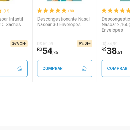
(15)
(75)
soar Infantil
Descongestionante Nasal
Descongestio
 15 Sachês
Nasoar 30 Envelopes
Nasoar 2,160
Envelopes
26% OFF
9% OFF
R$ 59,99
R$ 54,99
54
38
R$
R$
,35
,51
COMPRAR
COMPRAR
FECHAR
FECHAR
FECHAR
FECHAR
rio
os
Laboratório
Por Menos
Laborató
Por Men
ão Paulo