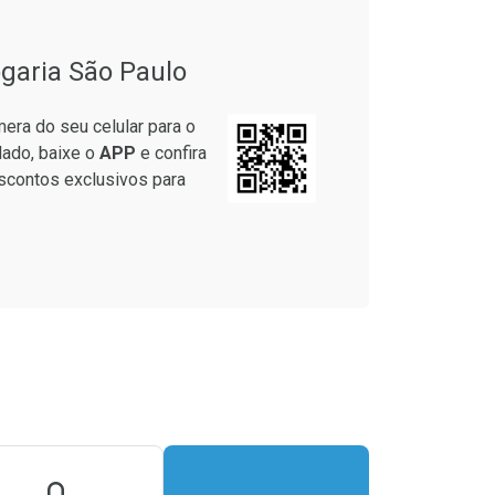
garia São Paulo
era do seu celular para o
lado, baixe o
APP
e confira
scontos exclusivos para
onto
m Desconto
m Desconto
1/cada
1/cada