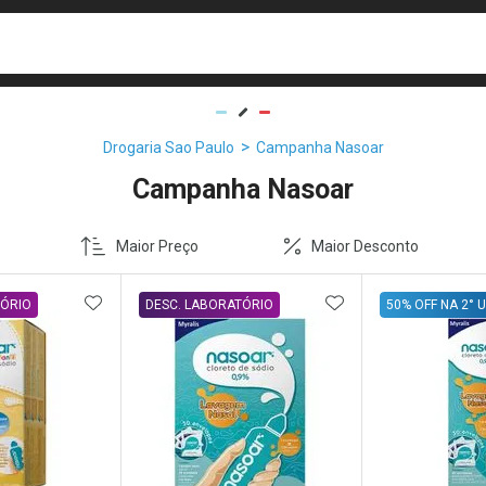
busca
isa?
Drogaria Sao Paulo
Campanha Nasoar
Campanha Nasoar
Maior Preço
Maior Desconto
FAVORITOS
ADICIONAR AOS FAVORITOS
ADICIONAR AOS 
TÓRIO
DESC. LABORATÓRIO
50% OFF NA 2° 