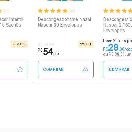
(15)
(75)
soar Infantil
Descongestionante Nasal
Descongestio
 15 Sachês
Nasoar 30 Envelopes
Nasoar 2,160
Envelopes
Leve 2 itens po
28
26% OFF
9% OFF
R$ 59,99
54
R$
,88/ca
R$
,35
ou R$ 38,51/un
COMPRAR
COMPRAR
FECHAR
FECHAR
FECHAR
FECHAR
rio
os
Laboratório
Por Menos
Laborató
Por Men
ão Paulo