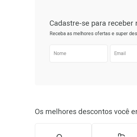
Cadastre-se para receber
Receba as melhores ofertas e super des
Preencha o formulário aba
Nome
Email
Ativar Desconto
Ativar Des
Comprar sem Desconto
Comprar sem Desconto
Comprar s
Comprar s
Por R$ 34,55/cada
Por R$ 34,55/cada
Por R$ 25,9
Por R$ 25,9
Os melhores descontos você e