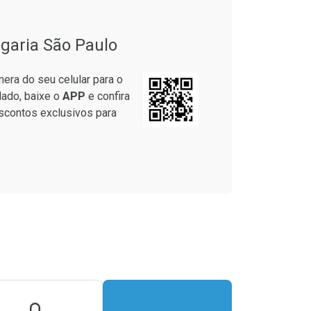
garia São Paulo
era do seu celular para o
lado, baixe o
APP
e confira
scontos exclusivos para
unidades
onto
8/cada
m Desconto
m Desconto
1/cada
1/cada