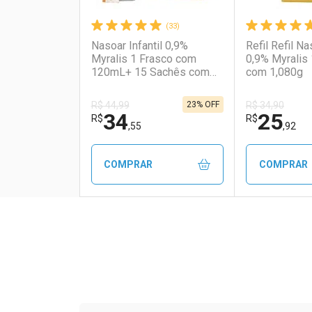
(33)
Nasoar Infantil 0,9%
Refil Refil Na
Myralis 1 Frasco com
0,9% Myralis
120mL+ 15 Sachês com
com 1,080g
1,080g
23% OFF
R$ 44,99
R$ 34,90
34
25
R$
R$
,55
,92
COMPRAR
COMPRAR
FECHAR
FECHAR
Laboratório
Por Menos
Laborató
Por Men
Tudo sobre a Drogaria S