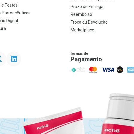
 e Testes
Prazo de Entrega
s Farmacêuticos
Reembolso
ão Digital
Troca ou Devolução
ura
Marketplace
formas de
ter
Linkedin
Pagamento
PIX
MasterCard
VISA
ELO
AME