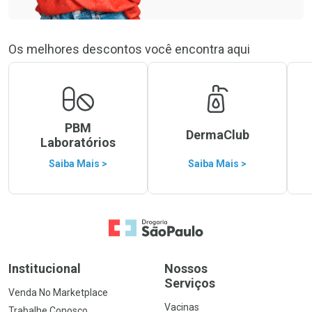
Os melhores descontos você encontra aqui
PBM
DermaClub
Laboratórios
Saiba Mais >
Saiba Mais >
Ir para a Home
Institucional
Nossos
Serviços
Venda No Marketplace
Vacinas
Trabalhe Conosco