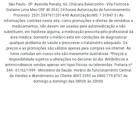
São Paulo - SP: Avenida Renata, 60, Chácara Belenzinho - Vila Formosa
Gislaine Lima Meo CRF 40.354 | 24 horas| Autorização de funcionamento:
Processo: 2531.559767/2014-90 Autorização/MS: 7.31847.3 | As
informações contidas neste site, como promoções e ofertas de remédios e
medicamentos, não devem ser usadas para automedicação e não
substituem, em hipótese alguma, a medicação prescrita pelo profissional da
área médica. Somente o médico está em condições de diagnosticar
qualquer problema de saúde e prescrever o tratamento adequado. Os
preços e as promoções são válidos apenas para compras via internet. As
fotos contidas em nosso site são meramente ilustrativas. *Preços e
disponibilidade sujeitos a alterações no decorrer do dia. Antibióticos e
antimicrobianos vendas apenas em lojas físicas ou televendas. Portaria nº
344 - 01/02/1999 - Ministério da Saúde. Horário de funcionamento Central
de Vendas e Atendimento ao Cliente 4003 3393 ou 0800 779 8767 de
domingo a domingo das 08h00 às 20h00.
LGPD Aceite os Cookies