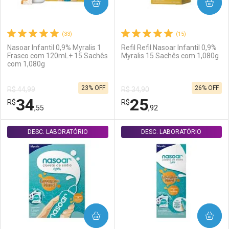
COMPRAR
COMPRAR
(33)
(15)
Nasoar Infantil 0,9% Myralis 1
Refil Refil Nasoar Infantil 0,9%
Frasco com 120mL+ 15 Sachês
Myralis 15 Sachês com 1,080g
com 1,080g
23% OFF
26% OFF
R$ 44,99
R$ 34,90
34
25
R$
R$
,55
,92
DESC. LABORATÓRIO
FECHAR
FECHAR
DESC. LABORATÓRIO
F
F
Laboratório
Por Menos
Laboratório
Por Menos
COMPRAR
COMPRAR