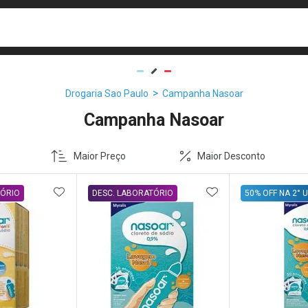
busca
isa?
Drogaria Sao Paulo
Campanha Nasoar
Campanha Nasoar
Maior Preço
Maior Desconto
FAVORITOS
ADICIONAR AOS FAVORITOS
ADICIONAR AOS 
TÓRIO
DESC. LABORATÓRIO
50% OFF NA 2° 