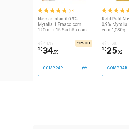
(33)
Nasoar Infantil 0,9%
Refil Refil Na
Myralis 1 Frasco com
0,9% Myralis
120mL+ 15 Sachês com
com 1,080g
1,080g
23% OFF
R$ 44,99
R$ 34,90
34
25
R$
R$
,55
,92
COMPRAR
COMPRAR
FECHAR
FECHAR
Laboratório
Por Menos
Laborató
Por Men
Tudo sobre a Drogaria S