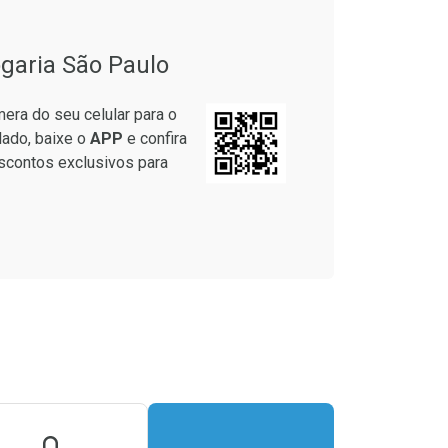
garia São Paulo
era do seu celular para o
lado, baixe o
APP
e confira
scontos exclusivos para
unidades
onto
8/cada
m Desconto
m Desconto
1/cada
1/cada