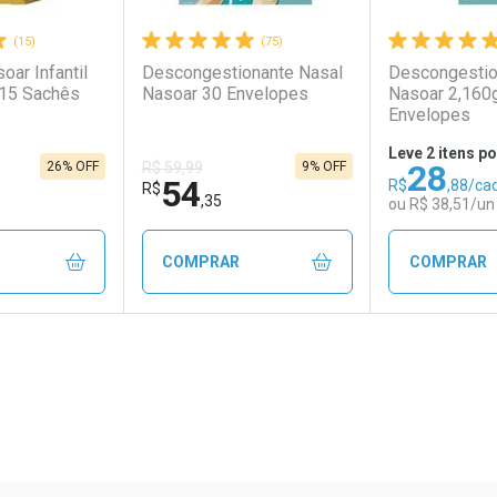
(15)
(75)
soar Infantil
Descongestionante Nasal
Descongestio
 15 Sachês
Nasoar 30 Envelopes
Nasoar 2,160
Envelopes
Leve 2 itens po
28
26% OFF
9% OFF
R$ 59,99
54
R$
,88/ca
R$
,35
ou R$ 38,51/un
COMPRAR
COMPRAR
FECHAR
FECHAR
FECHAR
FECHAR
rio
os
Laboratório
Por Menos
Laborató
Por Men
ão Paulo