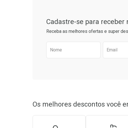
Cadastre-se para receber
Receba as melhores ofertas e super des
Preencha o formulário aba
Nome
Email
Ativar Desconto
Ativar Des
Comprar sem Desconto
Comprar sem Desconto
Comprar s
Comprar s
Por R$ 34,55/cada
Por R$ 34,55/cada
Por R$ 25,9
Por R$ 25,9
Os melhores descontos você e