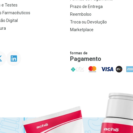
 e Testes
Prazo de Entrega
s Farmacêuticos
Reembolso
ão Digital
Troca ou Devolução
ura
Marketplace
formas de
ter
Linkedin
Pagamento
PIX
MasterCard
VISA
ELO
AME