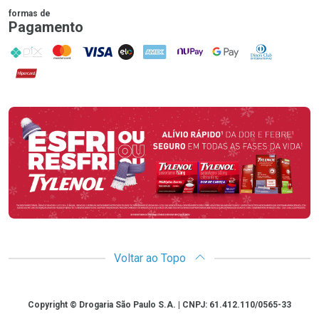
formas de
Pagamento
PIX
MasterCard
VISA
ELO
AMEX
NuPay
Google Pay
Diners Club
Hipercard
Promoção em Destaque
Voltar ao Topo
Copyright
Copyright © Drogaria São Paulo S.A. | CNPJ: 61.412.110/0565-33