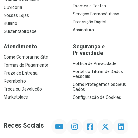
Exames e Testes
Ouvidoria
Serviços Farmacêuticos
Nossas Lojas
Prescrição Digital
Bulário
Assinatura
Sustentabilidade
Atendimento
Segurança e
Privacidade
Como Comprar no Site
Política de Privacidade
Formas de Pagamento
Portal do Titular de Dados
Prazo de Entrega
Pessoais
Reembolso
Como Protegemos os Seus
Troca ou Devolução
Dados
Marketplace
Configuração de Cookies
YouTube
Instagram
Facebook
Twitter
Linkedin
Redes Sociais