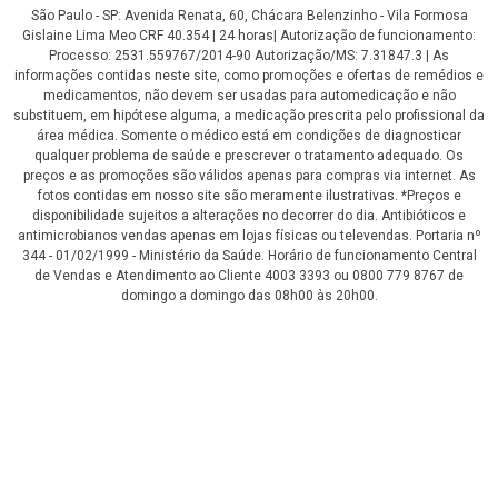
São Paulo - SP: Avenida Renata, 60, Chácara Belenzinho - Vila Formosa
Gislaine Lima Meo CRF 40.354 | 24 horas| Autorização de funcionamento:
Processo: 2531.559767/2014-90 Autorização/MS: 7.31847.3 | As
informações contidas neste site, como promoções e ofertas de remédios e
medicamentos, não devem ser usadas para automedicação e não
substituem, em hipótese alguma, a medicação prescrita pelo profissional da
área médica. Somente o médico está em condições de diagnosticar
qualquer problema de saúde e prescrever o tratamento adequado. Os
preços e as promoções são válidos apenas para compras via internet. As
fotos contidas em nosso site são meramente ilustrativas. *Preços e
disponibilidade sujeitos a alterações no decorrer do dia. Antibióticos e
antimicrobianos vendas apenas em lojas físicas ou televendas. Portaria nº
344 - 01/02/1999 - Ministério da Saúde. Horário de funcionamento Central
de Vendas e Atendimento ao Cliente 4003 3393 ou 0800 779 8767 de
domingo a domingo das 08h00 às 20h00.
LGPD Aceite os Cookies