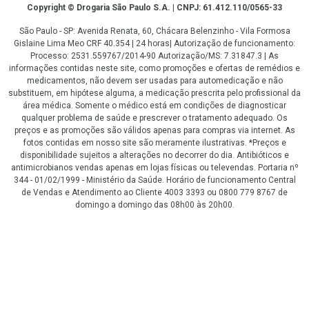
Copyright
Copyright © Drogaria São Paulo S.A. | CNPJ: 61.412.110/0565-33
São Paulo - SP: Avenida Renata, 60, Chácara Belenzinho - Vila Formosa
Gislaine Lima Meo CRF 40.354 | 24 horas| Autorização de funcionamento:
Processo: 2531.559767/2014-90 Autorização/MS: 7.31847.3 | As
informações contidas neste site, como promoções e ofertas de remédios e
medicamentos, não devem ser usadas para automedicação e não
substituem, em hipótese alguma, a medicação prescrita pelo profissional da
área médica. Somente o médico está em condições de diagnosticar
qualquer problema de saúde e prescrever o tratamento adequado. Os
preços e as promoções são válidos apenas para compras via internet. As
fotos contidas em nosso site são meramente ilustrativas. *Preços e
disponibilidade sujeitos a alterações no decorrer do dia. Antibióticos e
antimicrobianos vendas apenas em lojas físicas ou televendas. Portaria nº
344 - 01/02/1999 - Ministério da Saúde. Horário de funcionamento Central
de Vendas e Atendimento ao Cliente 4003 3393 ou 0800 779 8767 de
domingo a domingo das 08h00 às 20h00.
LGPD Aceite os Cookies