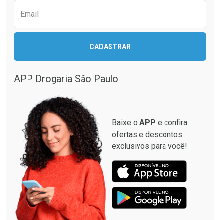
Email
CADASTRAR
Ativar Desconto
Ativar Desconto
Comprar sem Desconto
Comprar sem Desconto
APP Drogaria São Paulo
Comprar sem Desconto
Comprar sem Desconto
Por R$ 74,24/cada
Por R$ 59,39/cada
Por R$ 74,24/cada
Por R$ 59,39/cada
Baixe o
APP
e confira
ofertas e descontos
exclusivos para você!