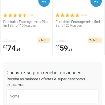
COMPRAR
COMPRAR
(134)
(134)
Probiótico Enterogermina Plus
Probiótico Enterogermina 5ml
5ml Sanofi 10 Frascos
Sanofi 20 Frascos
7% OFF
27% OFF
R$ 79,59
R$ 80,99
74
59
R$
R$
,24
,39
FECHAR
FECHAR
F
F
Tudo sobre a Drogaria São Paulo
Cadastre-se para receber novidades
Laboratório
Por Menos
Laboratório
Por Menos
Receba as melhores ofertas e super descontos
exclusivos!
Preencha o formulário abaixo para receber 
Nome