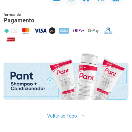
formas de
Pagamento
PIX
MasterCard
VISA
ELO
AMEX
NuPay
Google Pay
Diners Club
Hipercard
Promoção em Destaque
Voltar ao Topo