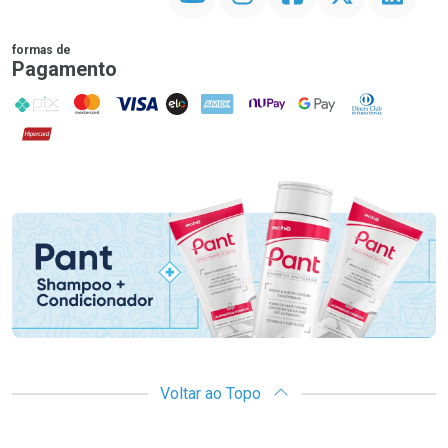
formas de
Pagamento
PIX
MasterCard
VISA
ELO
AMEX
NuPay
Google Pay
Diners Club
Hipercard
Promoção em Destaque
Voltar ao Topo