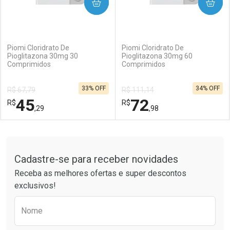
COMPRAR
COMPRAR
(0)
(0)
Piomi Cloridrato De
Piomi Cloridrato De
Pioglitazona 30mg 30
Pioglitazona 30mg 60
Comprimidos
Comprimidos
33% OFF
34% OFF
R$ 67,79
R$ 111,14
45
72
R$
R$
,29
,98
FECHAR
FECHAR
F
F
Tudo sobre a Drogaria São Paulo
Cadastre-se para receber novidades
Laboratório
Por Menos
Laboratório
Por Menos
Receba as melhores ofertas e super descontos
exclusivos!
Preencha o formulário abaixo para receber 
Nome