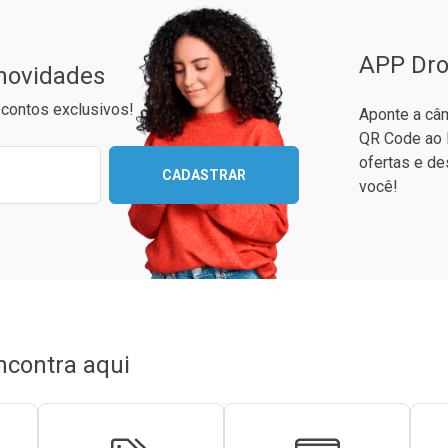
APP Dro
 novidades
contos exclusivos!
Aponte a câm
QR Code ao 
ixo para receber as melhores ofertas:
ofertas e de
CADASTRAR
você!
conto
em Desconto
em Desconto
8/cada
8/cada
ncontra aqui