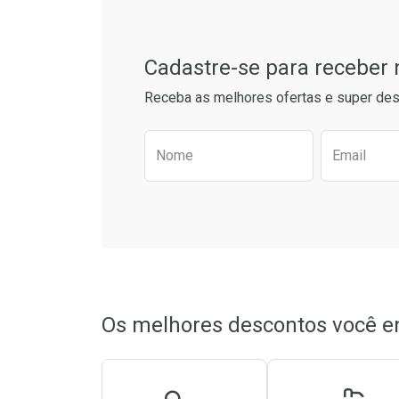
Cadastre-se para receber
Receba as melhores ofertas e super des
Preencha o formulário aba
Nome
Email
Ativar Desconto
Ativar Des
Comprar sem Desconto
Comprar sem Desconto
Comprar s
Comprar s
Por R$ 45,29/cada
Por R$ 45,29/cada
Por R$ 72,9
Por R$ 72,9
Os melhores descontos você e