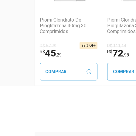
(0)
Piomi Cloridrato De
Piomi Cloridr
Pioglitazona 30mg 30
Pioglitazona
Comprimidos
Comprimidos
33% OFF
R$ 67,79
R$ 111,14
45
72
R$
R$
,29
,98
COMPRAR
COMPRAR
FECHAR
FECHAR
Laboratório
Por Menos
Laborató
Por Men
Tudo sobre a Drogaria S