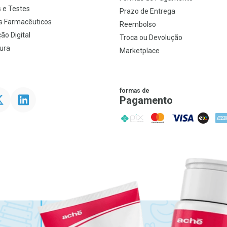
 e Testes
Prazo de Entrega
s Farmacêuticos
Reembolso
ão Digital
Troca ou Devolução
ura
Marketplace
formas de
ter
Linkedin
Pagamento
PIX
MasterCard
VISA
ELO
AME