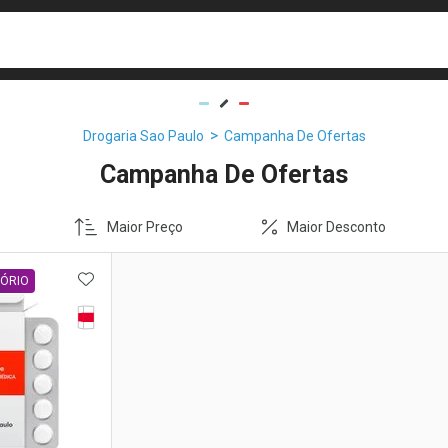
busca
isa?
Drogaria Sao Paulo
Campanha De Ofertas
Campanha De Ofertas
Maior Preço
Maior Desconto
FAVORITOS
ADICIONAR AOS FAVORITOS
TÓRIO
Tarja Vermelha