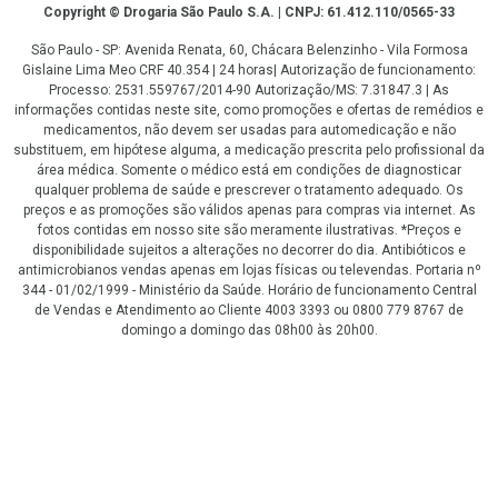
Copyright
Copyright © Drogaria São Paulo S.A. | CNPJ: 61.412.110/0565-33
São Paulo - SP: Avenida Renata, 60, Chácara Belenzinho - Vila Formosa
Gislaine Lima Meo CRF 40.354 | 24 horas| Autorização de funcionamento:
Processo: 2531.559767/2014-90 Autorização/MS: 7.31847.3 | As
informações contidas neste site, como promoções e ofertas de remédios e
medicamentos, não devem ser usadas para automedicação e não
substituem, em hipótese alguma, a medicação prescrita pelo profissional da
área médica. Somente o médico está em condições de diagnosticar
qualquer problema de saúde e prescrever o tratamento adequado. Os
preços e as promoções são válidos apenas para compras via internet. As
fotos contidas em nosso site são meramente ilustrativas. *Preços e
disponibilidade sujeitos a alterações no decorrer do dia. Antibióticos e
antimicrobianos vendas apenas em lojas físicas ou televendas. Portaria nº
344 - 01/02/1999 - Ministério da Saúde. Horário de funcionamento Central
de Vendas e Atendimento ao Cliente 4003 3393 ou 0800 779 8767 de
domingo a domingo das 08h00 às 20h00.
LGPD Aceite os Cookies