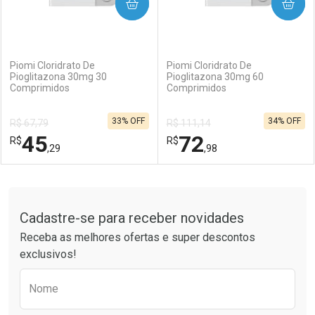
COMPRAR
COMPRAR
(0)
(0)
Piomi Cloridrato De
Piomi Cloridrato De
Pioglitazona 30mg 30
Pioglitazona 30mg 60
Comprimidos
Comprimidos
33% OFF
34% OFF
R$ 67,79
R$ 111,14
45
72
R$
R$
,29
,98
FECHAR
FECHAR
F
F
Tudo sobre a Drogaria São Paulo
Cadastre-se para receber novidades
Laboratório
Por Menos
Laboratório
Por Menos
Receba as melhores ofertas e super descontos
exclusivos!
Preencha o formulário abaixo para receber 
Nome