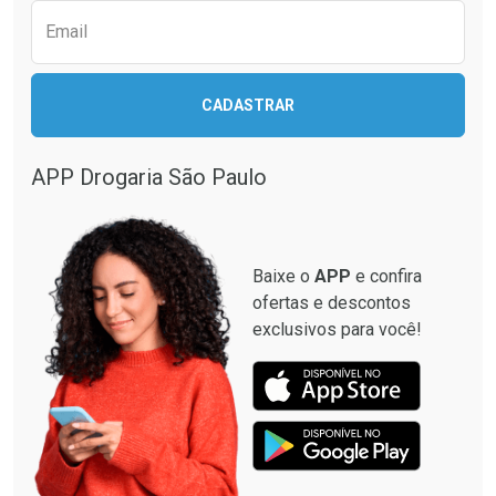
Email
CADASTRAR
Ativar Desconto
Ativar Desconto
Comprar sem Desconto
Comprar sem Desconto
APP Drogaria São Paulo
Comprar sem Desconto
Comprar sem Desconto
Por R$ 45,29/cada
Por R$ 72,98/cada
Por R$ 45,29/cada
Por R$ 72,98/cada
Baixe o
APP
e confira
ofertas e descontos
exclusivos para você!