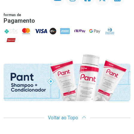
formas de
Pagamento
PIX
MasterCard
VISA
ELO
AMEX
NuPay
Google Pay
Diners Club
Hipercard
Promoção em Destaque
Voltar ao Topo