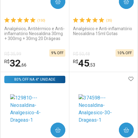
COMPRAR
COMPRAR
(150)
(35)
Analgésico, Antitérmico e Anti-
Analgésico e Anti-inflamatório
inflamatório Neosaldina 30mg
Neosaldina 15ml Gotas
+ 300mg + 30mg 20 Drágeas
9% OFF
10% OFF
R$ 35,99
R$ 50,48
32
45
R$
R$
,66
,53
ADI
80% OFF NA 4° UNIDADE
FECHAR
FECHAR
F
F
Laboratório
Por Menos
Laboratório
Por Menos
COMPRAR
COMPRAR