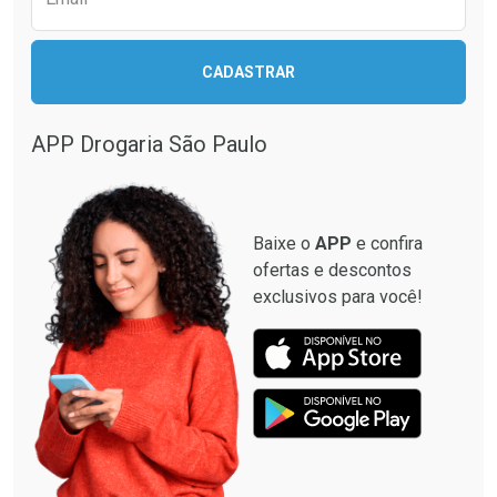
CADASTRAR
Ver Desconto Convênio
APP Drogaria São Paulo
Baixe o
APP
e confira
ofertas e descontos
exclusivos para você!