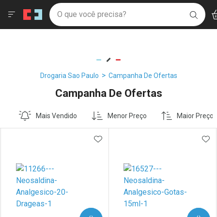
Drogaria São Paulo
Menu
Ac
Ir direto para a home
O que você precisa?
BUSC
Navegue pela página
Ir direto para o conteúdo
Faça a sua busca
Ir direto para a busca
Ir direto para a conta
Ir direto para a ajuda
Ir direto para a notificações
Drogaria Sao Paulo
Campanha De Ofertas
Ir direto para o carrinho
Ir direto para o menu
Campanha De Ofertas
Mais Vendido
Menor Preço
Maior Preço
ADICIONAR AOS FAVORITOS
ADI