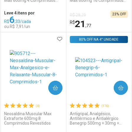
Max 600mg 4 Comprimidos
Max 600mg 16 Comprimidos
Ativar Desconto
Ativar Desconto
Revestidos
Revestidos
Leve 4 itens por
23% OFF
R$ 28,29
6
Comprar sem Desconto
Comprar sem Desconto
21
R$
,33/cada
Comprar sem Desconto
R$
Comprar sem Desconto
Por R$ 11,87/cada
Por R$ 4,94/cada
,77
ou R$ 7,91/un
Por R$ 11,87/cada
Por R$ 4,94/cada
ADICIONAR AOS FAVORITOS
FECHAR
FECHAR
80% OFF NA 4° UNIDADE
F
F
Laboratório
Por Menos
Laboratório
Por Menos
COMPRAR
COMPRAR
(4)
(176)
Neosaldina Muscular Max
Antigripal, Analgésico,
Extraforte 600mg 8
Antitérmico e Antialérgico
Comprimidos Revestidos
Benegrip 500mg + 30mg +
Ativar Desconto
Ativar Desconto
2mg 6 Comprimidos