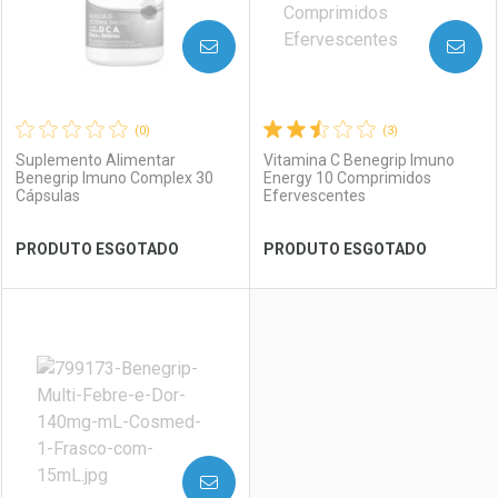
AVISE-ME
AVISE-ME
(0)
(3)
Suplemento Alimentar
Vitamina C Benegrip Imuno
Benegrip Imuno Complex 30
Energy 10 Comprimidos
Cápsulas
Efervescentes
Ver Desconto Convênio
Ver Desconto Convênio
PRODUTO ESGOTADO
PRODUTO ESGOTADO
FECHAR
FECHAR
FEC
FEC
Laboratório
Por Menos
Laboratório
Por Menos
AVISE-ME