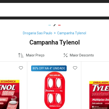
busca
isa?
Drogaria Sao Paulo
Campanha Tylenol
Campanha Tylenol
Maior Preço
Maior Desconto
FAVORITOS
ADICIONAR AOS FAVORITOS
ADICIONAR AOS 
80% OFF NA 4° UNIDADE