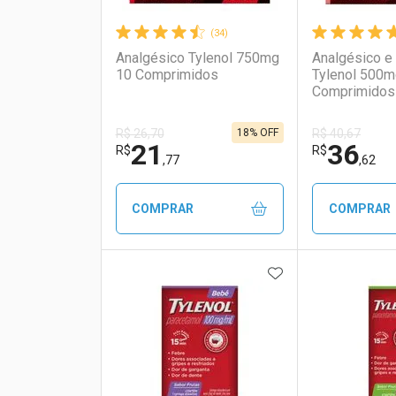
(34)
Analgésico Tylenol 750mg
Analgésico e 
10 Comprimidos
Tylenol 500m
Comprimidos
18% OFF
R$ 26,70
R$ 40,67
21
36
R$
R$
,77
,62
COMPRAR
COMPRAR
ADICIONAR AOS 
FECHAR
FECHAR
Laboratório
Por Menos
Laborató
Por Men