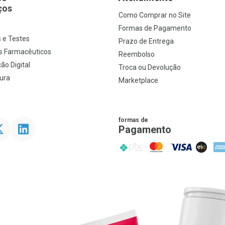
ços
Como Comprar no Site
s
Formas de Pagamento
 e Testes
Prazo de Entrega
s Farmacêuticos
Reembolso
ão Digital
Troca ou Devolução
ura
Marketplace
formas de
ter
Linkedin
Pagamento
PIX
MasterCard
VISA
ELO
AME