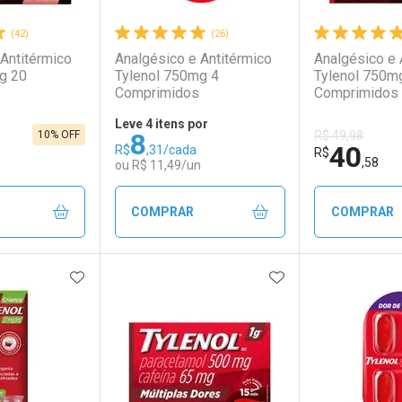
(42)
(26)
Antitérmico
Analgésico e Antitérmico
Analgésico e 
g 20
Tylenol 750mg 4
Tylenol 750m
Comprimidos
Comprimidos
Leve 4 itens por
8
10% OFF
R$ 49,98
40
R$
,31/cada
R$
,58
ou R$ 11,49/un
COMPRAR
COMPRAR
FAVORITOS
ADICIONAR AOS FAVORITOS
ADICIONAR AOS 
FECHAR
FECHAR
FECHAR
FECHAR
rio
os
Laboratório
Por Menos
Laborató
Por Men