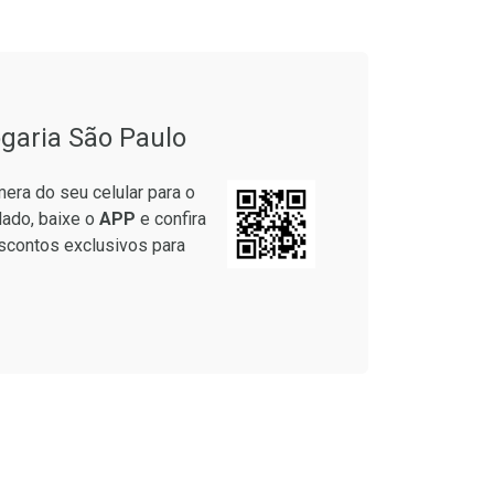
garia São Paulo
era do seu celular para o
lado, baixe o
APP
e confira
scontos exclusivos para
onto
Ativar Desconto
m Desconto
m Desconto
Comprar sem Desconto
Comprar sem Desconto
4/cada
4/cada
Por R$ 29,43/cada
Por R$ 29,43/cada