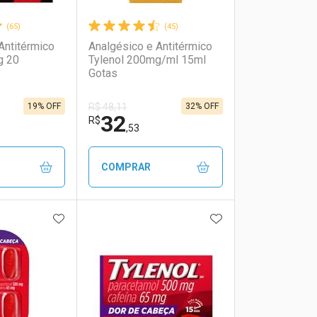
(65)
(45)
Antitérmico
Analgésico e Antitérmico
g 20
Tylenol 200mg/ml 15ml
Gotas
19% OFF
32% OFF
R$ 48,11
32
R$
,53
COMPRAR
FAVORITOS
ADICIONAR AOS FAVORITOS
ADICIONAR AOS 
FECHAR
FECHAR
FECHAR
FECHAR
rio
os
Laboratório
Por Menos