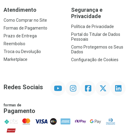
Atendimento
Segurança e
Privacidade
Como Comprar no Site
Política de Privacidade
Formas de Pagamento
Portal do Titular de Dados
Prazo de Entrega
Pessoais
Reembolso
Como Protegemos os Seus
Troca ou Devolução
Dados
Marketplace
Configuração de Cookies
YouTube
Instagram
Facebook
Twitter
Linkedin
Redes Sociais
formas de
Pagamento
PIX
MasterCard
VISA
ELO
AMEX
NuPay
Google Pay
Diners Club
Hipercard