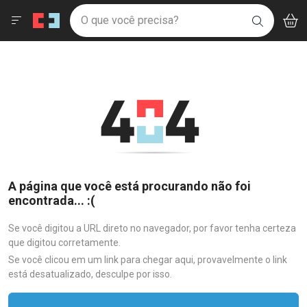
Drogaria São Paulo
Menu
Aces
Ir direto para a home
O que você precisa?
V
i
BUSCAR
Navegue pela página
Ir direto para o conteúdo
Faça a sua busca
Ir direto para a busca
Ir direto para a conta
Ir direto para a ajuda
Ir direto para a notificações
Ir direto para o carrinho
Ir direto para o menu
A página que você está procurando não foi
encontrada... :(
Se você digitou a URL direto no navegador, por favor tenha certeza
que digitou corretamente.
Se você clicou em um link para chegar aqui, provavelmente o link
está desatualizado, desculpe por isso.